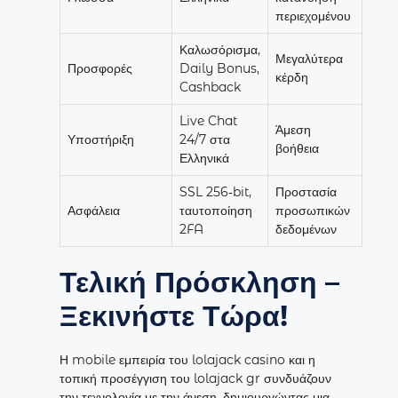
περιεχομένου
Καλωσόρισμα,
Μεγαλύτερα
Προσφορές
Daily Bonus,
κέρδη
Cashback
Live Chat
Άμεση
Υποστήριξη
24/7 στα
βοήθεια
Ελληνικά
SSL 256‑bit,
Προστασία
Ασφάλεια
ταυτοποίηση
προσωπικών
2FA
δεδομένων
Τελική Πρόσκληση –
Ξεκινήστε Τώρα!
Η mobile εμπειρία του lolajack casino και η
τοπική προσέγγιση του lolajack gr συνδυάζουν
την τεχνολογία με την άνεση, δημιουργώντας μια