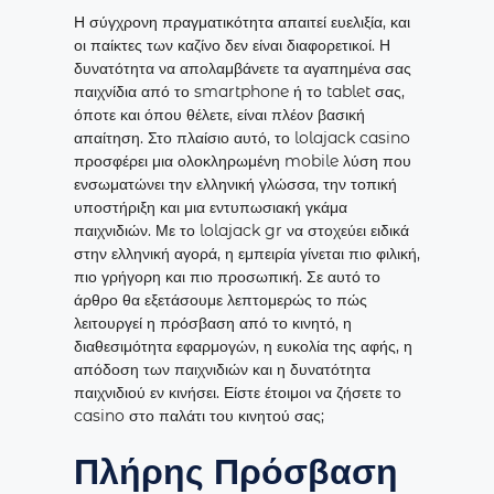
Η σύγχρονη πραγματικότητα απαιτεί ευελιξία, και
οι παίκτες των καζίνο δεν είναι διαφορετικοί. Η
δυνατότητα να απολαμβάνετε τα αγαπημένα σας
παιχνίδια από το smartphone ή το tablet σας,
όποτε και όπου θέλετε, είναι πλέον βασική
απαίτηση. Στο πλαίσιο αυτό, το lolajack casino
προσφέρει μια ολοκληρωμένη mobile λύση που
ενσωματώνει την ελληνική γλώσσα, την τοπική
υποστήριξη και μια εντυπωσιακή γκάμα
παιχνιδιών. Με το lolajack gr να στοχεύει ειδικά
στην ελληνική αγορά, η εμπειρία γίνεται πιο φιλική,
πιο γρήγορη και πιο προσωπική. Σε αυτό το
άρθρο θα εξετάσουμε λεπτομερώς το πώς
λειτουργεί η πρόσβαση από το κινητό, η
διαθεσιμότητα εφαρμογών, η ευκολία της αφής, η
απόδοση των παιχνιδιών και η δυνατότητα
παιχνιδιού εν κινήσει. Είστε έτοιμοι να ζήσετε το
casino στο παλάτι του κινητού σας;
Πλήρης Πρόσβαση