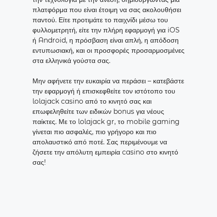
πλατφόρμα που είναι έτοιμη να σας ακολουθήσει
παντού. Είτε προτιμάτε το παιχνίδι μέσω του
φυλλομετρητή, είτε την πλήρη εφαρμογή για iOS
ή Android, η πρόσβαση είναι απλή, η απόδοση
εντυπωσιακή, και οι προσφορές προσαρμοσμένες
στα ελληνικά γούστα σας.
Μην αφήνετε την ευκαιρία να περάσει – κατεβάστε
την εφαρμογή ή επισκεφθείτε τον ιστότοπο του
lolajack casino από το κινητό σας και
επωφεληθείτε των ειδικών bonus για νέους
παίκτες. Με το lolajack gr, το mobile gaming
γίνεται πιο ασφαλές, πιο γρήγορο και πιο
απολαυστικό από ποτέ. Σας περιμένουμε να
ζήσετε την απόλυτη εμπειρία casino στο κινητό
σας!