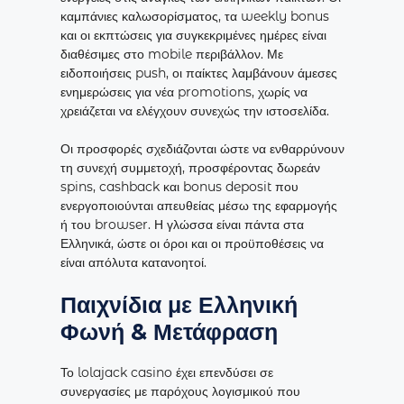
καμπάνιες καλωσορίσματος, τα weekly bonus
και οι εκπτώσεις για συγκεκριμένες ημέρες είναι
διαθέσιμες στο mobile περιβάλλον. Με
ειδοποιήσεις push, οι παίκτες λαμβάνουν άμεσες
ενημερώσεις για νέα promotions, χωρίς να
χρειάζεται να ελέγχουν συνεχώς την ιστοσελίδα.
Οι προσφορές σχεδιάζονται ώστε να ενθαρρύνουν
τη συνεχή συμμετοχή, προσφέροντας δωρεάν
spins, cashback και bonus deposit που
ενεργοποιούνται απευθείας μέσω της εφαρμογής
ή του browser. Η γλώσσα είναι πάντα στα
Ελληνικά, ώστε οι όροι και οι προϋποθέσεις να
είναι απόλυτα κατανοητοί.
Παιχνίδια με Ελληνική
Φωνή & Μετάφραση
Το lolajack casino έχει επενδύσει σε
συνεργασίες με παρόχους λογισμικού που