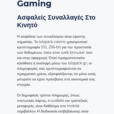
Gaming
Ασφαλείς Συναλλαγές Στο
Κινητό
Η ασφάλεια των συναλλαγών είναι ύψιστης
σημασίας. Το lolajack casino χρησιμοποιεί
κρυπτογραφία SSL 256‑bit για την προστασία
των δεδομένων, τόσο στον web browser όσο
και στην εφαρμογή. Όταν πραγματοποιείτε
κατάθεση ή ανάληψη μέσω του lolajack gr, οι
πληροφορίες σας κρυπτογραφούνται σε
πραγματικό χρόνο, εξασφαλίζοντας ότι μόνο εσείς
μπορείτε να έχετε πρόσβαση στα οικονομικά σας
στοιχεία.
Οι δημοφιλείς τρόποι πληρωμής, όπως
πιστωτικές κάρτες, e‑wallets και τραπεζικές
μεταφορές, είναι διαθέσιμα στο mobile
περιβάλλον. Η διαδικασία επιβεβαίωσης είναι