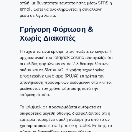
απλή, με δυνατότητα ταυτοποίησης μέσω SMS ή
email, ώστε να ολοκληρώνεται η συναλλαγή
μέσα σε λίγα λεπτά.
Γρήγορη Φόρτωση &
Χωρίς Διακοπές
Η ταχύτητα είναι κρίσιμη όταν παίζετε εν κινήσει. Η
αρχιτεκτονική του lolajack casino εξασφαλίζει ότι
οι σελίδες φορτώνουν εντός 2‑3 δευτερολέπτων,
ακόμα και σε δίκτυα 4G. Η χρήση τεχνολογίας
progressive web app (PWA) επιτρέπει την
αποθήκευση προσωρινών δεδομένων στο κινητό,
μειώνοντας τον χρόνο φόρτωσης κατά την
επόμενη είσοδο.
Το lolajack gr προσαρμόζεται αυτόματα σε
διαφορετικά μεγέθη οθόνης, διασφαλίζοντας ότι η
εμπειρία παραμένει ομαλή ανεξάρτητα από το αν
χρησιμοποιείτε smartphone ή tablet. Επίσης, το
σύστημα διαχειρίζεται την κατανάλωση