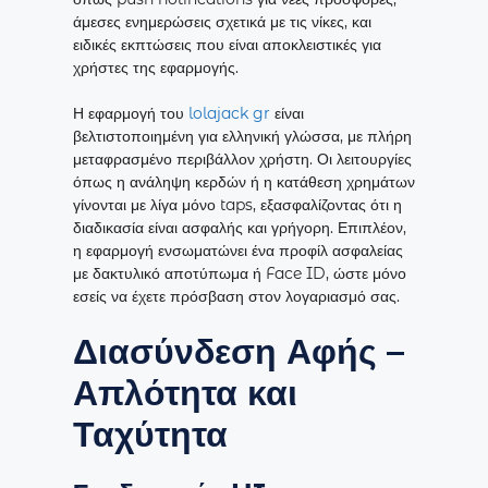
άμεσες ενημερώσεις σχετικά με τις νίκες, και
ειδικές εκπτώσεις που είναι αποκλειστικές για
χρήστες της εφαρμογής.
Η εφαρμογή του
lolajack gr
είναι
βελτιστοποιημένη για ελληνική γλώσσα, με πλήρη
μεταφρασμένο περιβάλλον χρήστη. Οι λειτουργίες
όπως η ανάληψη κερδών ή η κατάθεση χρημάτων
γίνονται με λίγα μόνο taps, εξασφαλίζοντας ότι η
διαδικασία είναι ασφαλής και γρήγορη. Επιπλέον,
η εφαρμογή ενσωματώνει ένα προφίλ ασφαλείας
με δακτυλικό αποτύπωμα ή Face ID, ώστε μόνο
εσείς να έχετε πρόσβαση στον λογαριασμό σας.
Διασύνδεση Αφής –
Απλότητα και
Ταχύτητα