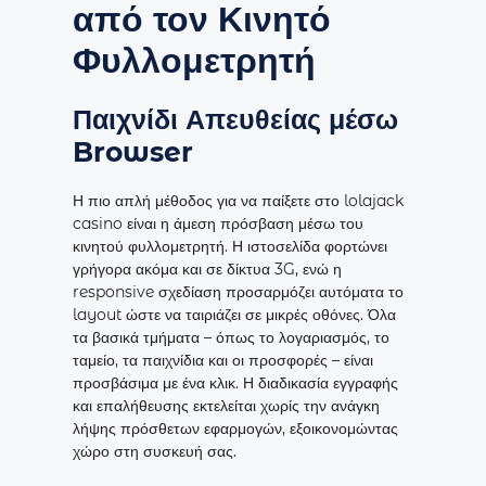
από τον Κινητό
Φυλλομετρητή
Παιχνίδι Απευθείας μέσω
Browser
Η πιο απλή μέθοδος για να παίξετε στο lolajack
casino είναι η άμεση πρόσβαση μέσω του
κινητού φυλλομετρητή. Η ιστοσελίδα φορτώνει
γρήγορα ακόμα και σε δίκτυα 3G, ενώ η
responsive σχεδίαση προσαρμόζει αυτόματα το
layout ώστε να ταιριάζει σε μικρές οθόνες. Όλα
τα βασικά τμήματα – όπως το λογαριασμός, το
ταμείο, τα παιχνίδια και οι προσφορές – είναι
προσβάσιμα με ένα κλικ. Η διαδικασία εγγραφής
και επαλήθευσης εκτελείται χωρίς την ανάγκη
λήψης πρόσθετων εφαρμογών, εξοικονομώντας
χώρο στη συσκευή σας.