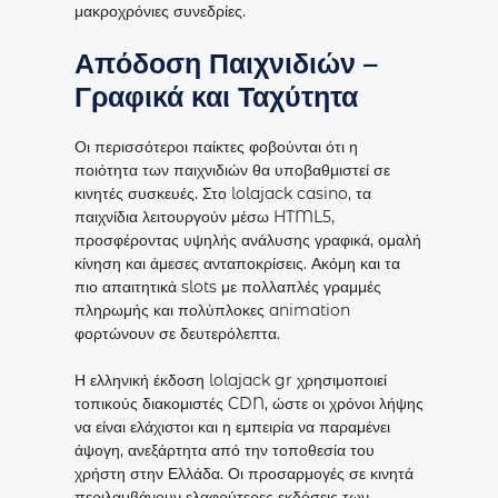
μακροχρόνιες συνεδρίες.
Απόδοση Παιχνιδιών –
Γραφικά και Ταχύτητα
Οι περισσότεροι παίκτες φοβούνται ότι η
ποιότητα των παιχνιδιών θα υποβαθμιστεί σε
κινητές συσκευές. Στο lolajack casino, τα
παιχνίδια λειτουργούν μέσω HTML5,
προσφέροντας υψηλής ανάλυσης γραφικά, ομαλή
κίνηση και άμεσες ανταποκρίσεις. Ακόμη και τα
πιο απαιτητικά slots με πολλαπλές γραμμές
πληρωμής και πολύπλοκες animation
φορτώνουν σε δευτερόλεπτα.
Η ελληνική έκδοση lolajack gr χρησιμοποιεί
τοπικούς διακομιστές CDN, ώστε οι χρόνοι λήψης
να είναι ελάχιστοι και η εμπειρία να παραμένει
άψογη, ανεξάρτητα από την τοποθεσία του
χρήστη στην Ελλάδα. Οι προσαρμογές σε κινητά
περιλαμβάνουν ελαφρύτερες εκδόσεις των