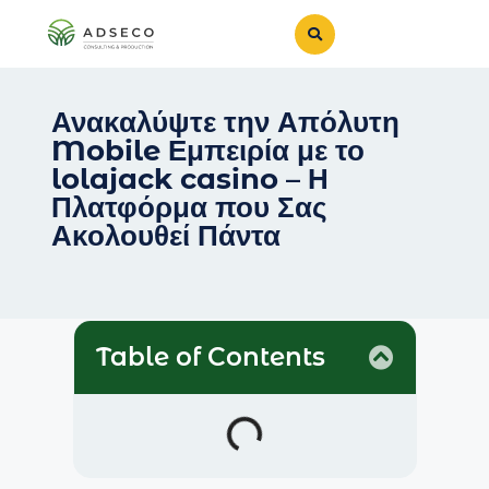
Ανακαλύψτε την Απόλυτη
Mobile Εμπειρία με το
lolajack casino – Η
Πλατφόρμα που Σας
Ακολουθεί Πάντα
Table of Contents