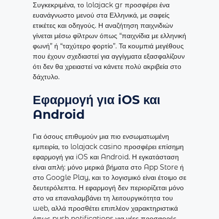
Συγκεκριμένα, το lolajack gr προσφέρει ένα
ευανάγνωστο μενού στα Ελληνικά, με σαφείς
ετικέτες και οδηγούς. Η αναζήτηση παιχνιδιών
γίνεται μέσω φίλτρων όπως “παιχνίδια με ελληνική
φωνή” ή “ταχύτερο φορτίο”. Τα κουμπιά μεγέθους
που έχουν σχεδιαστεί για αγγίγματα εξασφαλίζουν
ότι δεν θα χρειαστεί να κάνετε πολύ ακριβεία στο
δάχτυλο.
Εφαρμογή για iOS και
Android
Για όσους επιθυμούν μια πιο ενσωματωμένη
εμπειρία, το lolajack casino προσφέρει επίσημη
εφαρμογή για iOS και Android. Η εγκατάσταση
είναι απλή: μόνο μερικά βήματα στο App Store ή
στο Google Play, και το λογισμικό είναι έτοιμο σε
δευτερόλεπτα. Η εφαρμογή δεν περιορίζεται μόνο
στο να επαναλαμβάνει τη λειτουργικότητα του
web, αλλά προσθέτει επιπλέον χαρακτηριστικά
όπως push notifications για νέες προσφορές,