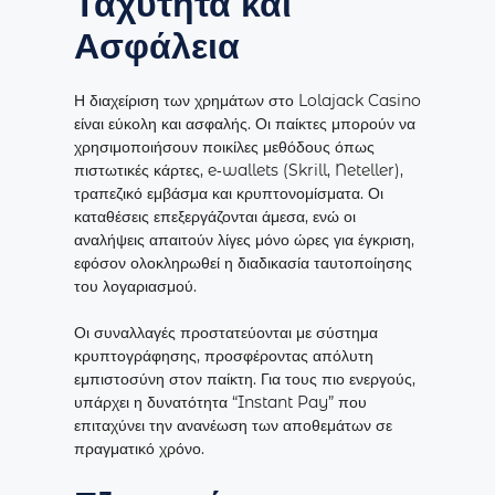
Ταχύτητα και
Ασφάλεια
Η διαχείριση των χρημάτων στο Lolajack Casino
είναι εύκολη και ασφαλής. Οι παίκτες μπορούν να
χρησιμοποιήσουν ποικίλες μεθόδους όπως
πιστωτικές κάρτες, e‑wallets (Skrill, Neteller),
τραπεζικό εμβάσμα και κρυπτονομίσματα. Οι
καταθέσεις επεξεργάζονται άμεσα, ενώ οι
αναλήψεις απαιτούν λίγες μόνο ώρες για έγκριση,
εφόσον ολοκληρωθεί η διαδικασία ταυτοποίησης
του λογαριασμού.
Οι συναλλαγές προστατεύονται με σύστημα
κρυπτογράφησης, προσφέροντας απόλυτη
εμπιστοσύνη στον παίκτη. Για τους πιο ενεργούς,
υπάρχει η δυνατότητα “Instant Pay” που
επιταχύνει την ανανέωση των αποθεμάτων σε
πραγματικό χρόνο.