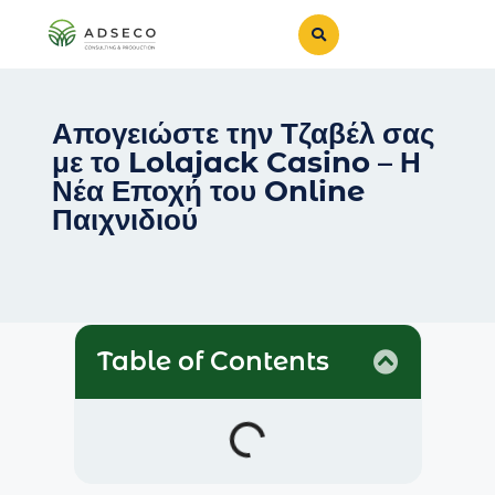
Απογειώστε την Τζαβέλ σας
με το Lolajack Casino – Η
Νέα Εποχή του Online
Παιχνιδιού
Table of Contents