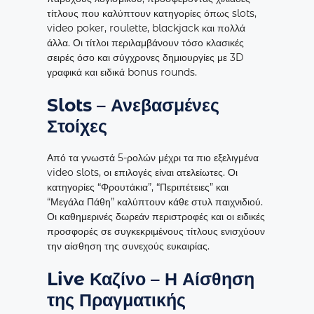
τίτλους που καλύπτουν κατηγορίες όπως slots,
video poker, roulette, blackjack και πολλά
άλλα. Οι τίτλοι περιλαμβάνουν τόσο κλασικές
σειρές όσο και σύγχρονες δημιουργίες με 3D
γραφικά και ειδικά bonus rounds.
Slots – Ανεβασμένες
Στοίχες
Από τα γνωστά 5-ρολών μέχρι τα πιο εξελιγμένα
video slots, οι επιλογές είναι ατελείωτες. Οι
κατηγορίες “Φρουτάκια”, “Περιπέτειες” και
“Μεγάλα Πάθη” καλύπτουν κάθε στυλ παιχνιδιού.
Οι καθημερινές δωρεάν περιστροφές και οι ειδικές
προσφορές σε συγκεκριμένους τίτλους ενισχύουν
την αίσθηση της συνεχούς ευκαιρίας.
Live Καζίνο – Η Αίσθηση
της Πραγματικής