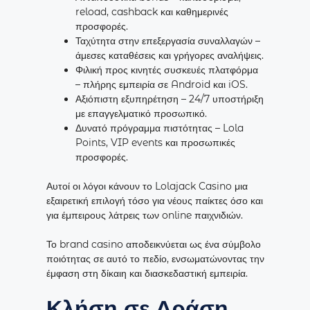
reload, cashback και καθημερινές
προσφορές.
Ταχύτητα στην επεξεργασία συναλλαγών –
άμεσες καταθέσεις και γρήγορες αναλήψεις.
Φιλική προς κινητές συσκευές πλατφόρμα
– πλήρης εμπειρία σε Android και iOS.
Αξιόπιστη εξυπηρέτηση – 24/7 υποστήριξη
με επαγγελματικό προσωπικό.
Δυνατό πρόγραμμα πιστότητας – Lola
Points, VIP events και προσωπικές
προσφορές.
Αυτοί οι λόγοι κάνουν το Lolajack Casino μια
εξαιρετική επιλογή τόσο για νέους παίκτες όσο και
για έμπειρους λάτρεις των online παιχνιδιών.
Το brand casino αποδεικνύεται ως ένα σύμβολο
ποιότητας σε αυτό το πεδίο, ενσωματώνοντας την
έμφαση στη δίκαιη και διασκεδαστική εμπειρία.
Κλήση σε Δράση