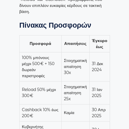
δίνουν επιπλέον ευκαιρίες κέρδους σε τακτική
βάση.
Πίνακας Προσφορών
Έγκυρο
Προσφορά
Απαιτήσεις
έως
100% μπόνους
Στοιχηματική
μέχρι 500 € + 150
31 Δεκ
απαίτηση
δωρεάν
2024
30x
περιστροφές
Στοιχηματική
Reload 50% μέχρι
31 Ιαν
απαίτηση
300 €
2025
25x
Cashback 10% έως
30 Απρ
Καμία
200 €
2025
Κυβερνήτης