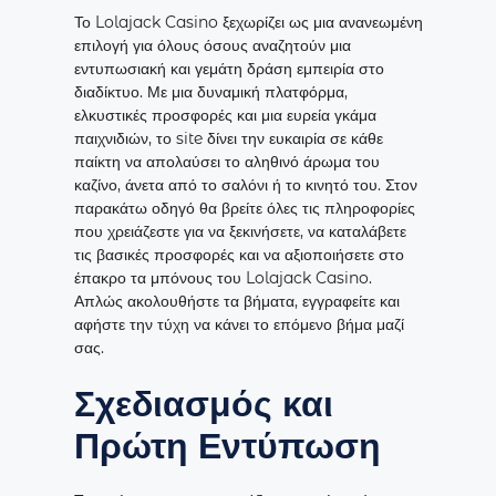
Το Lolajack Casino ξεχωρίζει ως μια ανανεωμένη
επιλογή για όλους όσους αναζητούν μια
εντυπωσιακή και γεμάτη δράση εμπειρία στο
διαδίκτυο. Με μια δυναμική πλατφόρμα,
ελκυστικές προσφορές και μια ευρεία γκάμα
παιχνιδιών, το site δίνει την ευκαιρία σε κάθε
παίκτη να απολαύσει το αληθινό άρωμα του
καζίνο, άνετα από το σαλόνι ή το κινητό του. Στον
παρακάτω οδηγό θα βρείτε όλες τις πληροφορίες
που χρειάζεστε για να ξεκινήσετε, να καταλάβετε
τις βασικές προσφορές και να αξιοποιήσετε στο
έπακρο τα μπόνους του Lolajack Casino.
Απλώς ακολουθήστε τα βήματα, εγγραφείτε και
αφήστε την τύχη να κάνει το επόμενο βήμα μαζί
σας.
Σχεδιασμός και
Πρώτη Εντύπωση