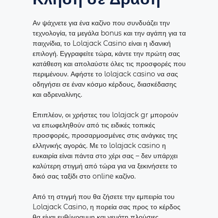
Αν ψάχνετε για ένα καζίνο που συνδυάζει την
τεχνολογία, τα μεγάλα bonus και την αγάπη για τα
παιχνίδια, το Lolajack Casino είναι η ιδανική
επιλογή. Εγγραφείτε τώρα, κάντε την πρώτη σας
κατάθεση και απολαύστε όλες τις προσφορές που
περιμένουν. Αφήστε το lolajack casino να σας
οδηγήσει σε έναν κόσμο κέρδους, διασκέδασης
και αδρεναλίνης.
Επιπλέον, οι χρήστες του lolajack gr μπορούν
να επωφεληθούν από τις ειδικές τοπικές
προσφορές, προσαρμοσμένες στις ανάγκες της
ελληνικής αγοράς. Με το lolajack casino η
ευκαιρία είναι πάντα στο χέρι σας – δεν υπάρχει
καλύτερη στιγμή από τώρα για να ξεκινήσετε το
δικό σας ταξίδι στο online καζίνο.
Από τη στιγμή που θα ζήσετε την εμπειρία του
Lolajack Casino, η πορεία σας προς το κέρδος
θα είναι ευθύγραμμη και γεμάτη πλούσιες