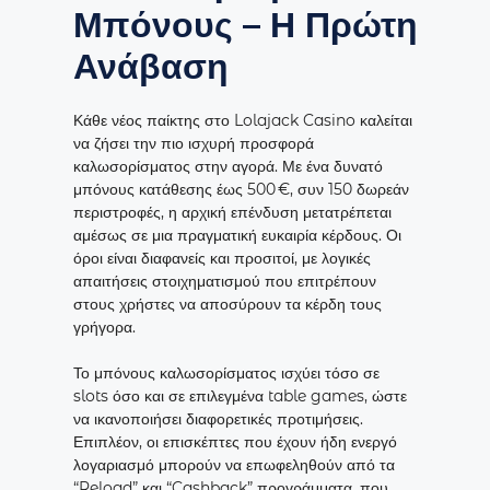
Μπόνους – Η Πρώτη
Ανάβαση
Κάθε νέος παίκτης στο Lolajack Casino καλείται
να ζήσει την πιο ισχυρή προσφορά
καλωσορίσματος στην αγορά. Με ένα δυνατό
μπόνους κατάθεσης έως 500 €, συν 150 δωρεάν
περιστροφές, η αρχική επένδυση μετατρέπεται
αμέσως σε μια πραγματική ευκαιρία κέρδους. Οι
όροι είναι διαφανείς και προσιτοί, με λογικές
απαιτήσεις στοιχηματισμού που επιτρέπουν
στους χρήστες να αποσύρουν τα κέρδη τους
γρήγορα.
Το μπόνους καλωσορίσματος ισχύει τόσο σε
slots όσο και σε επιλεγμένα table games, ώστε
να ικανοποιήσει διαφορετικές προτιμήσεις.
Επιπλέον, οι επισκέπτες που έχουν ήδη ενεργό
λογαριασμό μπορούν να επωφεληθούν από τα
“Reload” και “Cashback” προγράμματα, που