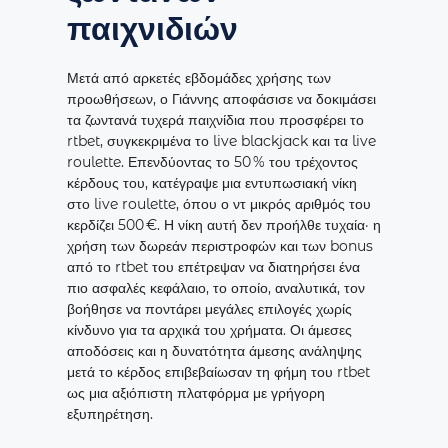
παιχνιδιών
Μετά από αρκετές εβδομάδες χρήσης των
προωθήσεων, ο Γιάννης αποφάσισε να δοκιμάσει
τα ζωντανά τυχερά παιχνίδια που προσφέρει το
rtbet, συγκεκριμένα το live blackjack και τα live
roulette. Επενδύοντας το 50 % του τρέχοντος
κέρδους του, κατέγραψε μια εντυπωσιακή νίκη
στο live roulette, όπου ο ντ μικρός αριθμός του
κερδίζει 500 €. Η νίκη αυτή δεν προήλθε τυχαία· η
χρήση των δωρεάν περιστροφών και των bonus
από το rtbet του επέτρεψαν να διατηρήσει ένα
πιο ασφαλές κεφάλαιο, το οποίο, αναλυτικά, τον
βοήθησε να ποντάρει μεγάλες επιλογές χωρίς
κίνδυνο για τα αρχικά του χρήματα. Οι άμεσες
αποδόσεις και η δυνατότητα άμεσης ανάληψης
μετά το κέρδος επιβεβαίωσαν τη φήμη του rtbet
ως μια αξιόπιστη πλατφόρμα με γρήγορη
εξυπηρέτηση.