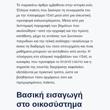
Το παρακάτω άρθρο εμβαθύνει στην ιστορία ενός
Έλληνα παίκτη που ξεκίνησε τη συνεργασία του
με την πλατφόρμα rtbet μετά από μια ελκυστική
προσφορά καλωσορίσματος. Μέσα από μια
λεπτομερή περιγραφή των βημάτων που
ακολούθησε—από την εγγραφή και την πρώτη
κατάθεση, μέχρι τις εντάσεις των ζωντανών
παιχνιδιών και την τελική ανάληψη—αναλύουμε τι
έκανε τη διαδρομή του τόσο επιτυχημένη και ποια
μαθήματα μπορούν να αντληθούν από αυτήν. Η
πλοήγηση στο ελληνικό περιβάλλον του rtbet, οι
ευκαιρίες που προσφέρει το brand casino και η
σημασία της σωστής διαχείρισης κεφαλαίου
εξετάζονται με πρακτικό τρόπο, ώστε να
βοηθήσουν τόσο αρχάριους όσο και
προχωρημένους παίκτες.
Βασική εισαγωγή
στο οικοσύστημα