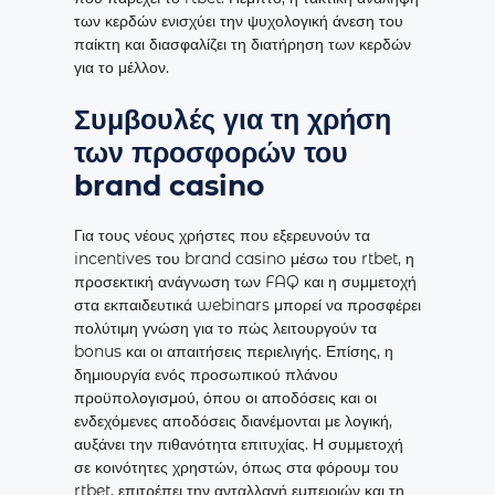
των κερδών ενισχύει την ψυχολογική άνεση του
παίκτη και διασφαλίζει τη διατήρηση των κερδών
για το μέλλον.
Συμβουλές για τη χρήση
των προσφορών του
brand casino
Για τους νέους χρήστες που εξερευνούν τα
incentives του brand casino μέσω του rtbet, η
προσεκτική ανάγνωση των FAQ και η συμμετοχή
στα εκπαιδευτικά webinars μπορεί να προσφέρει
πολύτιμη γνώση για το πώς λειτουργούν τα
bonus και οι απαιτήσεις περιελιγής. Επίσης, η
δημιουργία ενός προσωπικού πλάνου
προϋπολογισμού, όπου οι αποδόσεις και οι
ενδεχόμενες αποδόσεις διανέμονται με λογική,
αυξάνει την πιθανότητα επιτυχίας. Η συμμετοχή
σε κοινότητες χρηστών, όπως στα φόρουμ του
rtbet, επιτρέπει την ανταλλαγή εμπειριών και τη