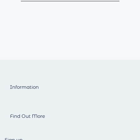
Information
Find Out More
Sign up