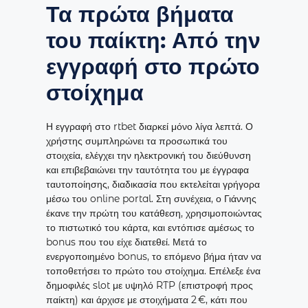
Τα πρώτα βήματα
του παίκτη: Από την
εγγραφή στο πρώτο
στοίχημα
Η εγγραφή στο rtbet διαρκεί μόνο λίγα λεπτά. Ο
χρήστης συμπληρώνει τα προσωπικά του
στοιχεία, ελέγχει την ηλεκτρονική του διεύθυνση
και επιβεβαιώνει την ταυτότητα του με έγγραφα
ταυτοποίησης, διαδικασία που εκτελείται γρήγορα
μέσω του online portal. Στη συνέχεια, ο Γιάννης
έκανε την πρώτη του κατάθεση, χρησιμοποιώντας
το πιστωτικό του κάρτα, και εντόπισε αμέσως το
bonus που του είχε διατεθεί. Μετά το
ενεργοποιημένο bonus, το επόμενο βήμα ήταν να
τοποθετήσει το πρώτο του στοίχημα. Επέλεξε ένα
δημοφιλές slot με υψηλό RTP (επιστροφή προς
παίκτη) και άρχισε με στοιχήματα 2 €, κάτι που