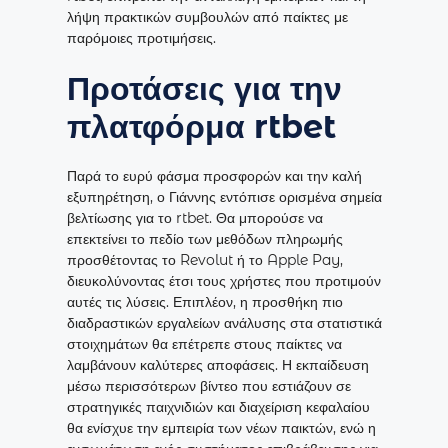
λήψη πρακτικών συμβουλών από παίκτες με
παρόμοιες προτιμήσεις.
Προτάσεις για την
πλατφόρμα rtbet
Παρά το ευρύ φάσμα προσφορών και την καλή
εξυπηρέτηση, ο Γιάννης εντόπισε ορισμένα σημεία
βελτίωσης για το rtbet. Θα μπορούσε να
επεκτείνει το πεδίο των μεθόδων πληρωμής
προσθέτοντας το Revolut ή το Apple Pay,
διευκολύνοντας έτσι τους χρήστες που προτιμούν
αυτές τις λύσεις. Επιπλέον, η προσθήκη πιο
διαδραστικών εργαλείων ανάλυσης στα στατιστικά
στοιχημάτων θα επέτρεπε στους παίκτες να
λαμβάνουν καλύτερες αποφάσεις. Η εκπαίδευση
μέσω περισσότερων βίντεο που εστιάζουν σε
στρατηγικές παιχνιδιών και διαχείριση κεφαλαίου
θα ενίσχυε την εμπειρία των νέων παικτών, ενώ η