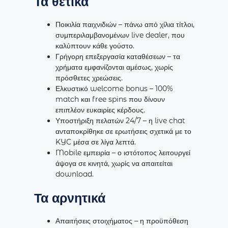
Τα θετικά
Ποικιλία παιχνιδιών – πάνω από χίλια τίτλοι,
συμπεριλαμβανομένων live dealer, που
καλύπτουν κάθε γούστο.
Γρήγορη επεξεργασία καταθέσεων – τα
χρήματα εμφανίζονται αμέσως, χωρίς
πρόσθετες χρεώσεις.
Ελκυστικό welcome bonus – 100%
match και free spins που δίνουν
επιπλέον ευκαιρίες κέρδους.
Υποστήριξη πελατών 24/7 – η live chat
ανταποκρίθηκε σε ερωτήσεις σχετικά με το
KYC μέσα σε λίγα λεπτά.
Mobile εμπειρία – ο ιστότοπος λειτουργεί
άψογα σε κινητά, χωρίς να απαιτείται
download.
Τα αρνητικά
Απαιτήσεις στοιχήματος – η προϋπόθεση