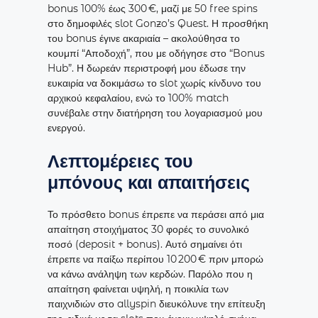
bonus 100% έως 300 €, μαζί με 50 free spins
στο δημοφιλές slot Gonzo’s Quest. Η προσθήκη
του bonus έγινε ακαριαία – ακολούθησα το
κουμπί “Αποδοχή”, που με οδήγησε στο “Bonus
Hub”. Η δωρεάν περιστροφή μου έδωσε την
ευκαιρία να δοκιμάσω το slot χωρίς κίνδυνο του
αρχικού κεφαλαίου, ενώ το 100% match
συνέβαλε στην διατήρηση του λογαριασμού μου
ενεργού.
Λεπτομέρειες του
μπόνους και απαιτήσεις
Το πρόσθετο bonus έπρεπε να περάσει από μια
απαίτηση στοιχήματος 30 φορές το συνολικό
ποσό (deposit + bonus). Αυτό σημαίνει ότι
έπρεπε να παίξω περίπου 10 200 € πριν μπορώ
να κάνω ανάληψη των κερδών. Παρόλο που η
απαίτηση φαίνεται υψηλή, η ποικιλία των
παιχνιδιών στο allyspin διευκόλυνε την επίτευξη