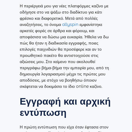
Η περιέργειά μου για νέες πλατφόρμες καζίνο με
οδήγησε στο να ψάξω στο διαδίκτυο για κάτι
φρέσκο και διαφορετικό. Μετά από πολλές
αναζητήσεις, το όνομα
allyspin
εμφανίστηκε
αρκετές φορές σε άρθρα και φόρουμ, και
αποφάσισα να δώσω μια ευκαιρία. Ήθελα να δω
πώς θα ήταν η διαδικασία εγγραφής, ποιες
επιλογές παιχνιδιών θα προσέφερε και αν το
προωθητικό πακέτο θα αντιστοιχούσε στις
αξιώσεις μου. Στο κείμενο που ακολουθεί
περιγράφω βήμα‑βήμα την εμπειρία μου, από τη
δημιουργία λογαριασμού μέχρι τις πρώτες μου
αποδόσεις, με στόχο να βοηθήσω όποιον
σκέφτεται να δοκιμάσει το ίδιο online καζίνο.
Εγγραφή και αρχική
εντύπωση
Η πρώτη εντύπωση που είχα όταν έφτασα στον