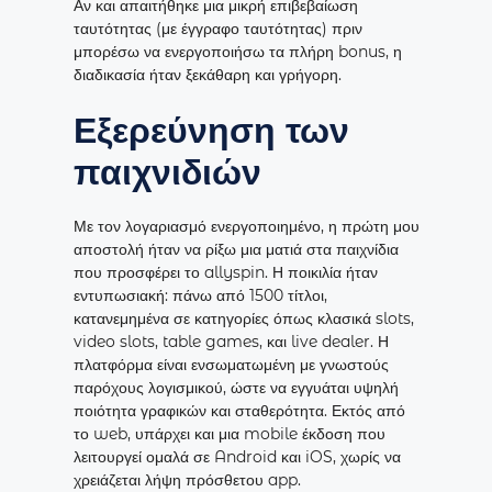
Αν και απαιτήθηκε μια μικρή επιβεβαίωση
ταυτότητας (με έγγραφο ταυτότητας) πριν
μπορέσω να ενεργοποιήσω τα πλήρη bonus, η
διαδικασία ήταν ξεκάθαρη και γρήγορη.
Εξερεύνηση των
παιχνιδιών
Με τον λογαριασμό ενεργοποιημένο, η πρώτη μου
αποστολή ήταν να ρίξω μια ματιά στα παιχνίδια
που προσφέρει το allyspin. Η ποικιλία ήταν
εντυπωσιακή: πάνω από 1500 τίτλοι,
κατανεμημένα σε κατηγορίες όπως κλασικά slots,
video slots, table games, και live dealer. Η
πλατφόρμα είναι ενσωματωμένη με γνωστούς
παρόχους λογισμικού, ώστε να εγγυάται υψηλή
ποιότητα γραφικών και σταθερότητα. Εκτός από
το web, υπάρχει και μια mobile έκδοση που
λειτουργεί ομαλά σε Android και iOS, χωρίς να
χρειάζεται λήψη πρόσθετου app.