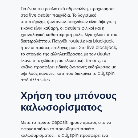
Για έναν πιο ρεαλιστικό αδρεναλίνη, προχώρησα
στα live dealer παιχνίδια. Το λογισμικό
υποστήριξης ζωντανών παιχνιδιών είναι άψογο: η
εικόνα είναι καθαρή, οι dealers φιλικοί και η
χρονολογική καθυστέρηση μόλις λίγα χιλιοστά του
δευτερολέπτου. Παιχνίδι roulette και blackjack
ήταν οι πρώτες επιλογές μου. Στο live blackjack,
το στοιχείο της αλληλεπίδρασης με τον dealer
έκανε τη σχεδίαση πιο ελκυστική. Επίσης, το
καζίνο προσφέρει ειδικές ζωντανές εκδηλώσεις με
υψηλούς κανόνες, κάτι που διακρίνει το allyspin
από άλλα sites.
Χρήση του μπόνους
καλωσορίσματος
Μετά το πρώτο deposit, ήμουν άμεσος στο να
ενεργοποιήσω το προωθητικό πακέτο
καλωσορίσματος. Το allyspin προσφέρει ένα