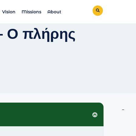
Vision
Missions
About
 – Ο πλήρης