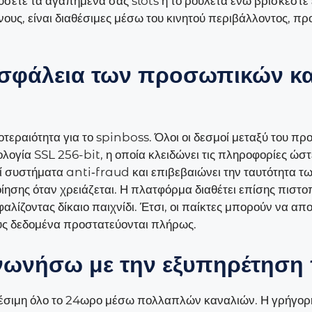
σετε τα αγαπημένα σας slots ή το ρουλέτα ενώ βρίσκεστε έξ
όνους, είναι διαθέσιμες μέσω του κινητού περιβάλλοντος, 
ασφάλεια των προσωπικών κα
τεραιότητα για το spinboss. Όλοι οι δεσμοί μεταξύ του π
λογία SSL 256-bit, η οποία κλειδώνει τις πληροφορίες ώ
εί συστήματα anti‑fraud και επιβεβαιώνει την ταυτότητα
σης όταν χρειάζεται. Η πλατφόρμα διαθέτει επίσης πιστο
λίζοντας δίκαιο παιχνίδι. Έτσι, οι παίκτες μπορούν να απ
ους δεδομένα προστατεύονται πλήρως.
νωνήσω με την εξυπηρέτηση 
αθέσιμη όλο το 24ωρο μέσω πολλαπλών καναλιών. Η γρήγο