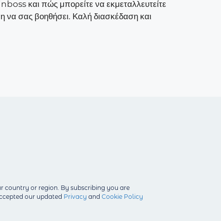
inboss και πώς μπορείτε να εκμεταλλευτείτε
μη να σας βοηθήσει. Καλή διασκέδαση και
r country or region.
By subscribing you are
 accepted our updated
Privacy
and
Cookie Policy