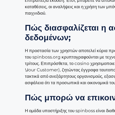
επιτραπέζια έκδοση. Έτσι, μπορείτε να απολαύ
καταθέσεις, οι αναλήψεις και η χρήση των μπ
παιχνιδιού.
Πώς διασφαλίζεται η 
δεδομένων;
Η προστασία των χρηστών αποτελεί κύρια προ
του spinboss.org κρυπτογραφούνται με τεχνο
τρίτους. Επιπρόσθετα, το casino χρησιμοποι
Your Customer), ζητώντας έγγραφα ταυτοποίη
τακτικά από ανεξάρτητους οργανισμούς, εξασφα
ασφάλεια ότι τα προσωπικά και οικονομικά τ
Πώς μπορώ να επικοι
Η ομάδα υποστήριξης του spinboss είναι δι