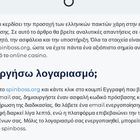
 κερδίσει την προσοχή των ελληνικών παικτών χάρη στην εκ
ς. Σε αυτό το άρθρο θα βρείτε αναλυτικές απαντήσεις σε ό
νητό, την ασφάλεια και την υποστήριξη. Όλα τα στοιχεία είν
spinboss.org, ώστε να έχετε πάντα ένα αξιόπιστο σημείο α
ό το online casino.
ργήσω λογαριασμό;
 το
spinboss.org
και κάντε κλικ στο κουμπί Εγγραφή που β
mail σας, δημιουργήστε έναν ασφαλή κωδικό πρόσβασης κα
λήρωση της διαδικασίας, θα λάβετε ένα email ενεργοποίηση
φή διαρκεί λίγα λεπτά, ενώ η πλατφόρμα επιβεβαιώνει την
νων σας. Μόλις το λογαριασμό σας ενεργοποιηθεί, μπορείτε
υ spinboss.