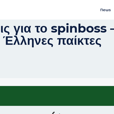
News
ις για το spinboss
ς Έλληνες παίκτες