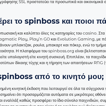
γράφησης SSL προστατεύει τα προσωπικά και οικονομικά σ
ρει το spinboss και ποιοι π
πωσιακή και καλύπτει όλες τις κατηγορίες του casino. Στα 
matic Play, Play’n GO και Evolution Gaming, με πάν
βάνουν μπλακτζακ, ρουλα, μπακαρτ και πόκερ, ενώ το τμήμ
ποιότητα. Η πλατφόρμα του spinboss.org είναι βελτιστοπ
ιείτε υπολογιστή είτε κινητή συσκευή. Επιπλέον, τα παιχνί
ροτύπων δίκαιης τύχης και η τήρηση των απαιτήσεων RNG (τ
pinboss από το κινητό μου;
ιημένη κινητική έκδοση που λειτουργεί σε όλα τα σύγχρον
ημαίνει ότι προσαρμόζεται αυτόματα σε μικρότερες οθόνες
ναι εναλλάξ καθώς προσφέρει το ίδιο σύνολο παιχνιδιών, 