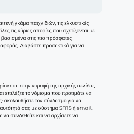
τενή γκάμα παιχνιδιών, τις ελκυστικές
λες τις κύριες απορίες που σχετίζονται με
αι βασισμένα στις πιο πρόσφατες
ναφοράς. Διαβάστε προσεκτικά για να
ρίσκεται στην κορυφή της αρχικής σελίδας.
ι επιλέξτε το νόμισμα που προτιμάτε να
ς· ακολουθήστε τον σύνδεσμο για να
 ταυτότητά σας με σύστημα SMS ή email,
 να συνδεθείτε και να αρχίσετε να