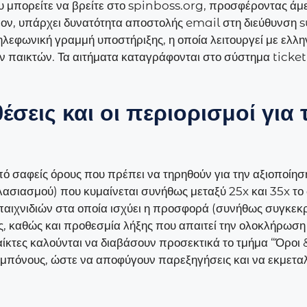
ου μπορείτε να βρείτε στο spinboss.org, προσφέροντας άμ
πλέον, υπάρχει δυνατότητα αποστολής email στη διεύθυνση
ηλεφωνική γραμμή υποστήριξης, η οποία λειτουργεί με ελλ
 παικτών. Τα αιτήματα καταγράφονται στο σύστημα ticket,
έσεις και οι περιορισμοί για
 σαφείς όρους που πρέπει να τηρηθούν για την αξιοποίησή
ιασμού) που κυμαίνεται συνήθως μεταξύ 25x και 35x το
παιχνιδιών στα οποία ισχύει η προσφορά (συνήθως συγκεκρ
ς, καθώς και προθεσμία λήξης που απαιτεί την ολοκλήρωσ
ίκτες καλούνται να διαβάσουν προσεκτικά το τμήμα “Όροι &
μπόνους, ώστε να αποφύγουν παρεξηγήσεις και να εκμεταλ