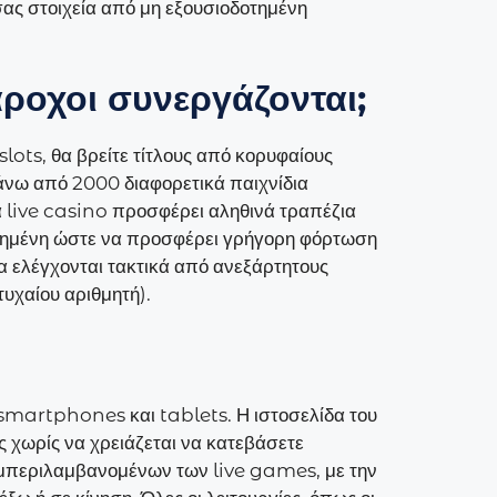
ας στοιχεία από μη εξουσιοδοτημένη
άροχοι συνεργάζονται;
slots, θα βρείτε τίτλους από κορυφαίους
ω από 2000 διαφορετικά παιχνίδια
α live casino προσφέρει αληθινά τραπέζια
οιημένη ώστε να προσφέρει γρήγορη φόρτωση
δια ελέγχονται τακτικά από ανεξάρτητους
υχαίου αριθμητή).
α smartphones και tablets. Η ιστοσελίδα του
 χωρίς να χρειάζεται να κατεβάσετε
συμπεριλαμβανομένων των live games, με την