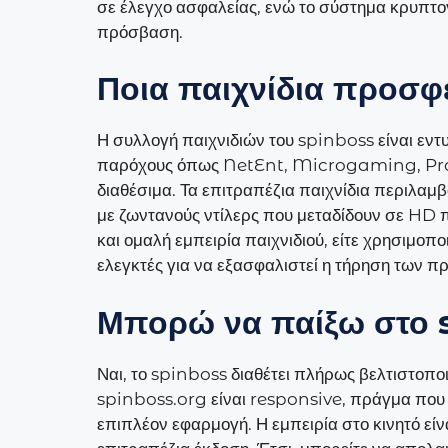
σε έλεγχο ασφαλείας, ενώ το σύστημα κρυπτο
πρόσβαση.
Ποια παιχνίδια προσφέ
Η συλλογή παιχνιδιών του spinboss είναι εντυ
παρόχους όπως NetEnt, Microgaming, Prag
διαθέσιμα. Τα επιτραπέζια παιχνίδια περιλαμ
με ζωντανούς ντίλερς που μεταδίδουν σε HD 
και ομαλή εμπειρία παιχνιδιού, είτε χρησιμοπο
ελεγκτές για να εξασφαλιστεί η τήρηση των π
Μπορώ να παίξω στο s
Ναι, το spinboss διαθέτει πλήρως βελτιστοπο
spinboss.org είναι responsive, πράγμα που σ
επιπλέον εφαρμογή. Η εμπειρία στο κινητό εί