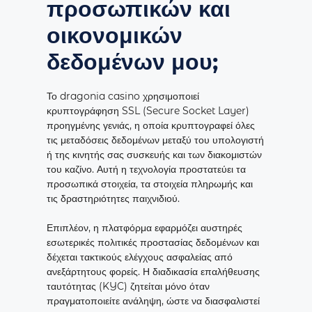
προσωπικών και
οικονομικών
δεδομένων μου;
Το dragonia casino χρησιμοποιεί
κρυπτογράφηση SSL (Secure Socket Layer)
προηγμένης γενιάς, η οποία κρυπτογραφεί όλες
τις μεταδόσεις δεδομένων μεταξύ του υπολογιστή
ή της κινητής σας συσκευής και των διακομιστών
του καζίνο. Αυτή η τεχνολογία προστατεύει τα
προσωπικά στοιχεία, τα στοιχεία πληρωμής και
τις δραστηριότητες παιχνιδιού.
Επιπλέον, η πλατφόρμα εφαρμόζει αυστηρές
εσωτερικές πολιτικές προστασίας δεδομένων και
δέχεται τακτικούς ελέγχους ασφαλείας από
ανεξάρτητους φορείς. Η διαδικασία επαλήθευσης
ταυτότητας (KYC) ζητείται μόνο όταν
πραγματοποιείτε ανάληψη, ώστε να διασφαλιστεί