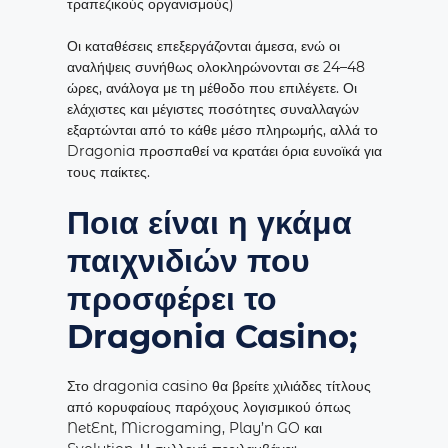
τραπεζικούς οργανισμούς)
Οι καταθέσεις επεξεργάζονται άμεσα, ενώ οι
αναλήψεις συνήθως ολοκληρώνονται σε 24–48
ώρες, ανάλογα με τη μέθοδο που επιλέγετε. Οι
ελάχιστες και μέγιστες ποσότητες συναλλαγών
εξαρτώνται από το κάθε μέσο πληρωμής, αλλά το
Dragonia προσπαθεί να κρατάει όρια ευνοϊκά για
τους παίκτες.
Ποια είναι η γκάμα
παιχνιδιών που
προσφέρει το
Dragonia Casino;
Στο dragonia casino θα βρείτε χιλιάδες τίτλους
από κορυφαίους παρόχους λογισμικού όπως
NetEnt, Microgaming, Play’n GO και