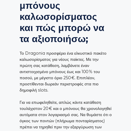
μπόνους
καλωσορίσματος
και πώς μπορώ να
τα αξιοποιήσω;
Το Dragonia προσφέρει ένα ελκυστικό πακέτο
καλωσορίσματος για νέους παίκτες. Με την
πρώτη σας κατάθεση, λαμβάνετε έναν
αντιστοιχισμένο μπόνους έως και 100 % του
ποσού, με μέγιστο όριο 250 €. Επιπλέον,
προστίθενται δωρεάν περιστροφές στα πιο
δημοφιλή slots.
Για να επωφεληθείτε, απλώς κάντε κατάθεση
τουλάχιστον 20 € και ο μπόνους θα χρονολογηθεί
αυτόματα στον λογαριασμό σας. Να θυμάστε ότι ο
όγκος των ποντών (πλήρωμα πονταρίσματος)
πρέπει να τηρηθεί πριν την εξαργύρωση των