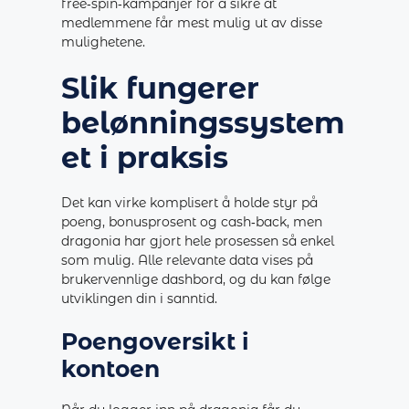
free‑spin‑kampanjer for å sikre at
medlemmene får mest mulig ut av disse
mulighetene.
Slik fungerer
belønningssystem
et i praksis
Det kan virke komplisert å holde styr på
poeng, bonusprosent og cash‑back, men
dragonia har gjort hele prosessen så enkel
som mulig. Alle relevante data vises på
brukervennlige dashbord, og du kan følge
utviklingen din i sanntid.
Poengoversikt i
kontoen