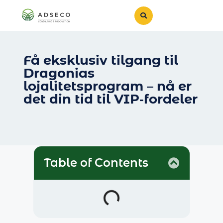
Få eksklusiv tilgang til
Dragonias
lojalitetsprogram – nå er
det din tid til VIP‑fordeler
Table of Contents