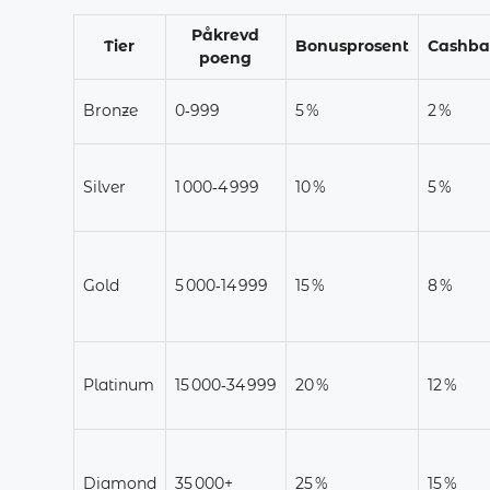
Påkrevd
Tier
Bonusprosent
Cashba
poeng
Bronze
0‑999
5 %
2 %
Silver
1 000‑4 999
10 %
5 %
Gold
5 000‑14 999
15 %
8 %
Platinum
15 000‑34 999
20 %
12 %
Diamond
35 000+
25 %
15 %