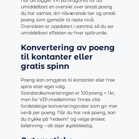
Når du logger inn på dragonia får du
umiddelbart en oversikt over antall poeng
du har samlet, din nåværende tier og antall
poeng som gjenstår til neste nivå.
Oversikten er oppdatert i sanntid, så du ser
umiddelbart effekten av hver spillrunde.
Konvertering av poeng
til kontanter eller
gratis spinn
Poeng kan omgjøres til kontanter eller free
spins etter eget valg.
Standardkonverteringen er 100 poeng = 1 kr,
men for VIP‑medlemmer finnes ofte
fordelaktige konverteringsrater som gir mer
verdi per poeng. Når du har nok poeng, kan
du trykke på “redeem” og velge ønsket
belønning – alt skjer øyeblikkelig.