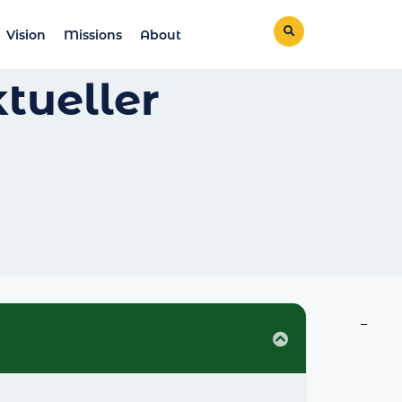
Vision
Missions
About
tueller