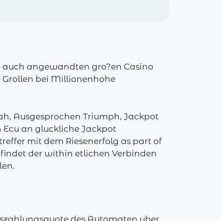
ese auch angewandten gro?en Casino
e Grollen bei Millionenhohe
lah, Ausgesprochen Triumph, Jackpot
n Ecu an gluckliche Jackpot
reffer mit dem Riesenerfolg as part of
findet der within etlichen Verbinden
len.
uszahlungsquote des Automaten uber