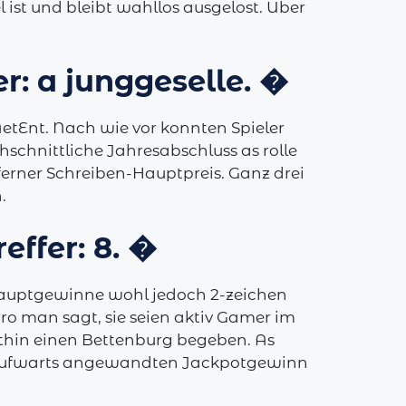
 ist und bleibt wahllos ausgelost. Uber
r: a junggeselle. �
NetEnt. Nach wie vor konnten Spieler
schnittliche Jahresabschluss as rolle
- ferner Schreiben-Hauptpreis. Ganz drei
.
ffer: 8. �
s Hauptgewinne wohl jedoch 2-zeichen
uro man sagt, sie seien aktiv Gamer im
thin einen Bettenburg begeben. As
it aufwarts angewandten Jackpotgewinn