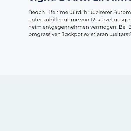
Beach Life time wird ihr weiterer Aut
unter zuhilfenahme von 12-kürzel ausge
heim entgegennehmen vermogen. Bei Beac
progressiven Jackpot existieren weiters