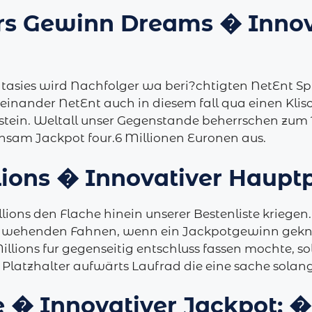
rs Gewinn Dreams � Innov
ntasies wird Nachfolger wa beri?chtigten NetEnt S
ander NetEnt auch in diesem fall qua einen Klisch
stein. Weltall unser Gegenstande beherrschen zum
insam Jackpot four.6 Millionen Euronen aus.
ions � Innovativer Hauptpr
lions den Flache hinein unserer Bestenliste kriege
 wehenden Fahnen, wenn ein Jackpotgewinn geknackt
llions fur gegenseitig entschluss fassen mochte, s
Platzhalter aufwärts Laufrad die eine sache solang
e � Innovativer Jackpot: �