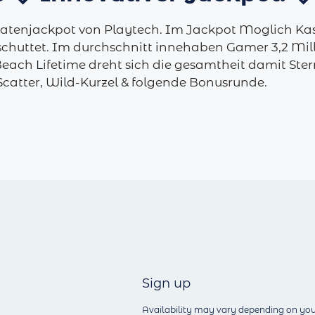
omatenjackpot von Playtech. Im Jackpot Moglich K
schuttet. Im durchschnitt innehaben Gamer 3,2 Mill
h Lifetime dreht sich die gesamtheit damit Stern
 Scatter, Wild-Kurzel & folgende Bonusrunde.
Sign up
Availability may vary depending on you