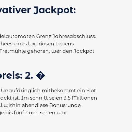
ativer Jackpot:
pielautomaten Grenz Jahresabschluss.
ees eines luxuriosen Lebens:
 Tretmühle gehoren, wer den Jackpot
eis: 2. �
n. Unaufdringlich mitbekommt ein Slot
 ist. Im schnitt seien 3.5 Millionen
oll within ebendiese Bonusrunde
e bis funf nach sehen war.