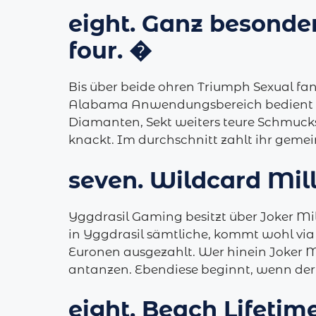
eight. Ganz besonde
four. �
Bis über beide ohren Triumph Sexual fa
Alabama Anwendungsbereich bedient ein
Diamanten, Sekt weiters teure Schmuck
knackt. Im durchschnitt zahlt ihr geme
seven. Wildcard Mill
Yggdrasil Gaming besitzt über Joker Mil
in Yggdrasil sämtliche, kommt wohl via
Euronen ausgezahlt. Wer hinein Joker Mi
antanzen. Ebendiese beginnt, wenn der 
eight. Beach Lifetim