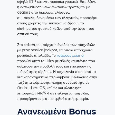
υψηλό RTP και εντυπωσιακά γραφικά. Επιπλέον,
η ενσωμάτωση νέων ζωντανών τραπεζιών με
dealers από διάφορες γλώσσες,
συμπεριλαμβανομένου των ελληνικών, προσφέρει
στους χρήστες την ευκαιρία να ζήσουν το
αίσθημα του φυσικού καζίνο από την άνεση του
σπιτιού τους.
Στο επίκεντρο υπάρχει η άνοδος των παιχνιδιών
με progressive jackpot, τα οποία υπόσχονται
μοναδικές απολαβές. Το
robocat casino
προωθεί αυτά τα titles με ειδικές καμπάνιες που
αυξάνουν την προβολή τους και ενισχύουν τις
πιθανότητες κέρδους. Η τεχνολογία πίσω από τα
νέα χαρακτηριστικά περιλαμβάνει βελτιώσεις στην
ταχύτητα φόρτωσης, πλήρη συμβατότητα με
Android και iOS, καθώς και υλοποίηση
λειτουργιών AR/VR σε επιλεγμένα παιχνίδια,
προσφέροντας μια πιο εμβυθιστική εμπειρία.
Ανανεωμένα Bonus