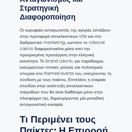
Στρατηγική
Διαφοροποίηση
Οι κορυφαίοι ανταγωνιστές της αγοράς εστιάζουν
στην προσφορά αποκλειστικών title και στο
διαδραστικό marketing, ωστόσο το robocat
casino διαφοροποιείται μέσα από την
προορισμένη προσέγγιση στην ελληνική
κοινότητα. Το brand casino, για παράδειγμα,
ενσωματώνει τοπικές γεύσεις και πολιτισμικά
στοιχεία στα themed events του, ενισχύοντας τη
σύνδεση με τους παίκτες. Επιπλέον, η εταιρεία
επενδύει στην ανάπτυξη αποκλειστικών
παιχνιδιών που θα είναι διαθέσιμα μόνο στην
πλατφόρμα της, δημιουργώντας μία μοναδική
ανταγωνιστική ευκαιρία.
Τι Περιμένει τους
Παίκτες; Η Επιρροή