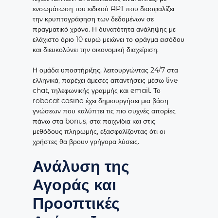
ενσωμάτωση του ειδικού API που διασφαλίζει
την κρυπτογράφηση των δεδομένων σε
πραγματικό χρόνο. Η δυνατότητα ανάληψης με
ελάχιστο όριο 10 ευρώ μειώνει το φράγμα εισόδου
και διευκολύνει την οικονομική διαχείριση.
Η ομάδα υποστήριξης, λειτουργώντας 24/7 στα
ελληνικά, παρέχει άμεσες απαντήσεις μέσω live
chat, τηλεφωνικής γραμμής και email. Το
robocat casino έχει δημιουργήσει μια βάση
γνώσεων που καλύπτει τις πιο συχνές απορίες
πάνω στα bonus, στα παιχνίδια και στις
μεθόδους πληρωμής, εξασφαλίζοντας ότι οι
χρήστες θα βρουν γρήγορα λύσεις.
Ανάλυση της
Αγοράς και
Προοπτικές