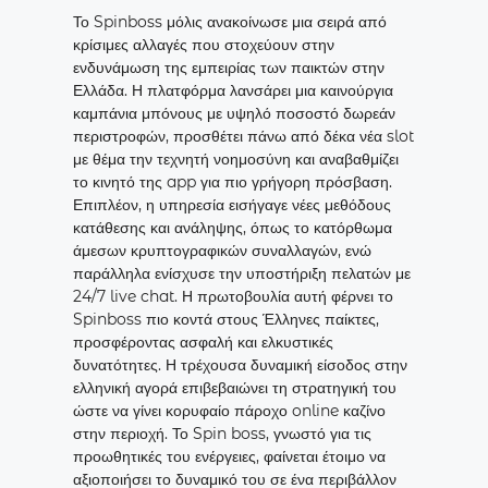
Το Spinboss μόλις ανακοίνωσε μια σειρά από
κρίσιμες αλλαγές που στοχεύουν στην
ενδυνάμωση της εμπειρίας των παικτών στην
Ελλάδα. Η πλατφόρμα λανσάρει μια καινούργια
καμπάνια μπόνους με υψηλό ποσοστό δωρεάν
περιστροφών, προσθέτει πάνω από δέκα νέα slot
με θέμα την τεχνητή νοημοσύνη και αναβαθμίζει
το κινητό της app για πιο γρήγορη πρόσβαση.
Επιπλέον, η υπηρεσία εισήγαγε νέες μεθόδους
κατάθεσης και ανάληψης, όπως το κατόρθωμα
άμεσων κρυπτογραφικών συναλλαγών, ενώ
παράλληλα ενίσχυσε την υποστήριξη πελατών με
24/7 live chat. Η πρωτοβουλία αυτή φέρνει το
Spinboss πιο κοντά στους Έλληνες παίκτες,
προσφέροντας ασφαλή και ελκυστικές
δυνατότητες. Η τρέχουσα δυναμική είσοδος στην
ελληνική αγορά επιβεβαιώνει τη στρατηγική του
ώστε να γίνει κορυφαίο πάροχο online καζίνο
στην περιοχή. Το Spin boss, γνωστό για τις
προωθητικές του ενέργειες, φαίνεται έτοιμο να
αξιοποιήσει το δυναμικό του σε ένα περιβάλλον