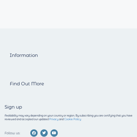
Information
Find Out More
Sign up
Availability may vary depending on your country or region.
By subscribing you are certifying that you have
reviewed and accepted our updated
Privacy
and
Cookie Policy
Follow us: