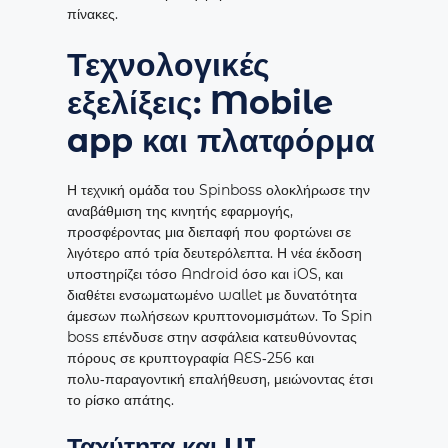
πίνακες.
Τεχνολογικές
εξελίξεις: Mobile
app και πλατφόρμα
Η τεχνική ομάδα του Spinboss ολοκλήρωσε την
αναβάθμιση της κινητής εφαρμογής,
προσφέροντας μια διεπαφή που φορτώνει σε
λιγότερο από τρία δευτερόλεπτα. Η νέα έκδοση
υποστηρίζει τόσο Android όσο και iOS, και
διαθέτει ενσωματωμένο wallet με δυνατότητα
άμεσων πωλήσεων κρυπτονομισμάτων. Το Spin
boss επένδυσε στην ασφάλεια κατευθύνοντας
πόρους σε κρυπτογραφία AES‑256 και
πολυ‑παραγοντική επαλήθευση, μειώνοντας έτσι
το ρίσκο απάτης.
Ταχύτητα και UI