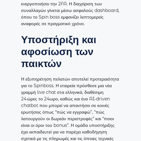
ενεργοποιήσει την 2FA. Η διαχείριση των
συναλλαγών γίνεται μέσω ασφαλούς dashboard,
όπου το Spin boss εμφανίζει λεπτομερείς
αναφορές σε πραγματικό χρόνο.
Υποστήριξη και
αφοσίωση των
παικτών
Η εξυπηρέτηση πελατών αποτελεί προτεραιότητα
για το Spinboss. Η εταιρεία πρόσθεσε μια νέα
γραμμή live chat στα ελληνικά, διαθέσιμη
24 ώρες το 24ωρο, καθώς και ένα AI‑driven
chatbot που μπορεί να απαντήσει σε κοινές
ερωτήσεις όπως “πώς να εγγραφώ”, “πώς
λειτουργούν οι δωρεάν περιστροφές” και “ποιοι
είναι οι όροι του bonus”. Η ομάδα υποστήριξης
έχει εκπαιδευτεί για να παρέχει καθοδήγηση
σχετικά με τις πληρωμές και τις όποιες τεχνικές