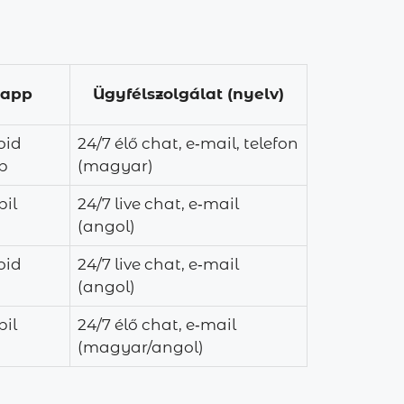
 app
Ügyfélszolgálat (nyelv)
oid
24/7 élő chat, e‑mail, telefon
b
(magyar)
il
24/7 live chat, e‑mail
(angol)
oid
24/7 live chat, e‑mail
(angol)
il
24/7 élő chat, e‑mail
(magyar/angol)