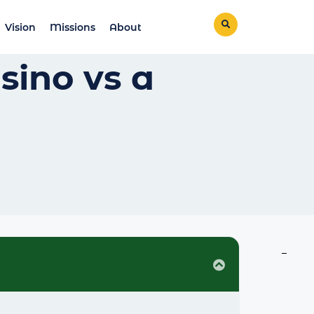
Vision
Missions
About
sino vs a