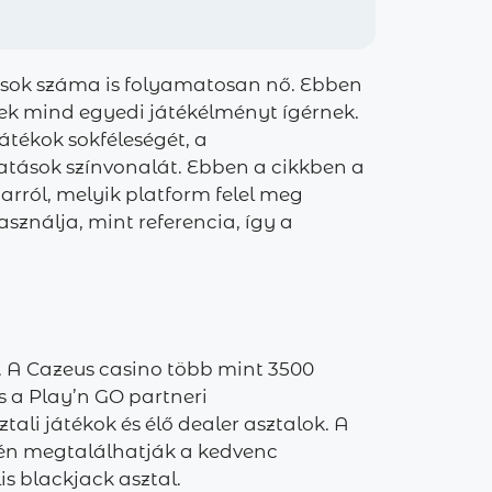
kosok száma is folyamatosan nő. Ebben
ek mind egyedi játékélményt ígérnek.
átékok sokféleségét, a
tatások színvonalát. Ebben a cikkben a
arról, melyik platform felel meg
sználja, mint referencia, így a
. A Cazeus casino több mint 3500
s a Play’n GO partneri
tali játékok és élő dealer asztalok. A
dén megtalálhatják a kedvenc
s blackjack asztal.