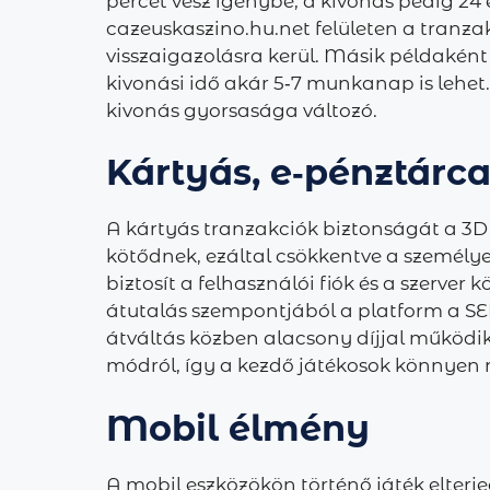
percet vesz igénybe, a kivonás pedig 24
cazeuskaszino.hu.net felületen a tranz
visszaigazolásra kerül. Másik példakén
kivonási idő akár 5‑7 munkanap is lehet
kivonás gyorsasága változó.
Kártyás, e‑pénztárca
A kártyás tranzakciók biztonságát a 3D 
kötődnek, ezáltal csökkentve a személyes
biztosít a felhasználói fiók és a szerve
átutalás szempontjából a platform a S
átváltás közben alacsony díjjal működik
módról, így a kezdő játékosok könnyen 
Mobil élmény
A mobil eszközökön történő játék elterj