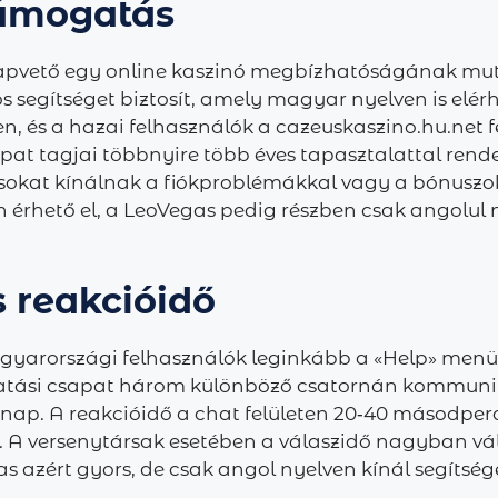
támogatás
alapvető egy online kaszinó megbízhatóságának muta
s segítséget biztosít, amely magyar nyelven is elér
n, és a hazai felhasználók a cazeuskaszino.hu.net f
apat tagjai többnyire több éves tapasztalattal rend
sokat kínálnak a fiókproblémákkal vagy a bónuszo
érhető el, a LeoVegas pedig részben csak angolul
s reakcióidő
agyarországi felhasználók leginkább a «Help» menü
gatási csapat három különböző csatornán kommunikál
ap. A reakcióidő a chat felületen 20‑40 másodperc
. A versenytársak esetében a válaszidő nagyban vált
s azért gyors, de csak angol nyelven kínál segítség