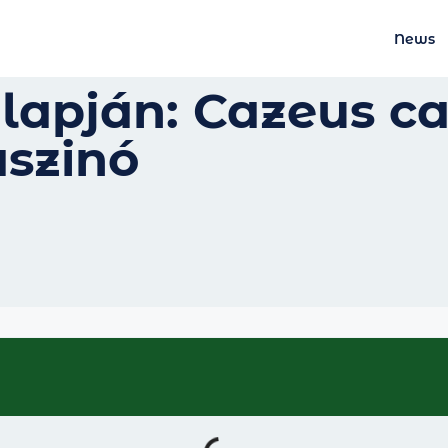
News
lapján: Cazeus ca
aszinó