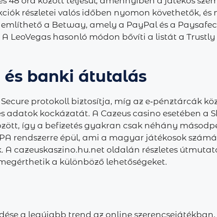
 és 48 óra között teljesül, amennyiben a játékos sze
akciók részletei valós időben nyomon követhetők, é
t említhető a Betway, amely a PayPal és a Paysafec
. A LeoVegas hasonló módon bővíti a listát a Trustl
 és banki átutalás
Secure protokoll biztosítja, míg az e‑pénztárcák k
 adatok kockázatát. A Cazeus casino esetében a Skri
r között, így a befizetés gyakran csak néhány másodp
EPA rendszerre épül, ami a magyar játékosok számá
. A cazeuskaszino.hu.net oldalán részletes útmutató
megérthetik a különböző lehetőségeket.
edése a legújabb trend az online szerencsejátékban,