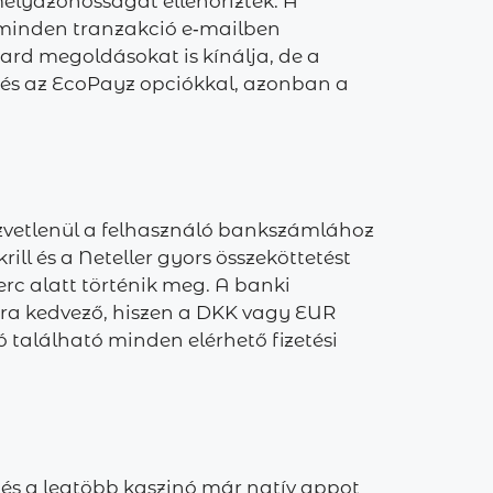
mélyazonosságát ellenőrizték. A
s minden tranzakció e‑mailben
ard megoldásokat is kínálja, de a
y és az EcoPayz opciókkal, azonban a
özvetlenül a felhasználó bankszámlához
ll és a Neteller gyors összeköttetést
erc alatt történik meg. A banki
ra kedvező, hiszen a DKK vagy EUR
 található minden elérhető fizetési
 és a legtöbb kaszinó már natív appot