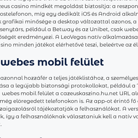
zeus casino mindkét megoldást biztosítja: a reszpo
stelefonon, míg egy dedikált iOS és Android alkalm
k grafikai minősége a desktop változattal azonos, 
rsenytárs, például a Betway és az Unibet, csak webe
tőségét eredményezi. A LeoVegas natív alkalmazása 
sino minden játékot elérhetővé teszi, beleértve az él
 webes mobil felület
 azonnal hozzáfér a teljes játéklistához, a személy
a a legújabb biztonsági protokollokat, például a T
ebes mobil felület a cazeuskaszino.hu.net URL ala
, még elöregedett telefonokon is. Az app‑ot érintő fő
sszaigazolásról tájékoztatják a felhasználókat. A v
k, így a felhasználóknak választaniuk kell a natív
.