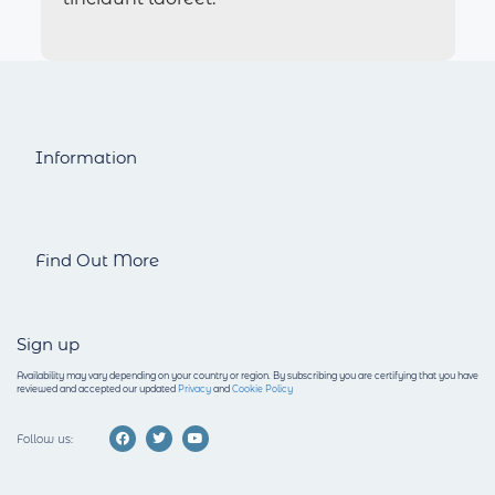
Information
Find Out More
Sign up
Availability may vary depending on your country or region.
By subscribing you are certifying that you have
reviewed and accepted our updated
Privacy
and
Cookie Policy
Follow us: