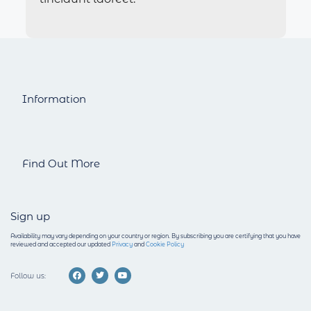
Information
Find Out More
Sign up
Availability may vary depending on your country or region.
By subscribing you are certifying that you have
reviewed and accepted our updated
Privacy
and
Cookie Policy
Follow us: