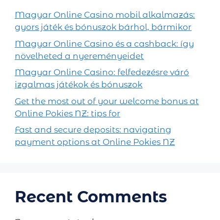
Magyar Online Casino mobil alkalmazás:
gyors játék és bónuszok bárhol, bármikor
Magyar Online Casino és a cashback: így
növelheted a nyereményeidet
Magyar Online Casino: felfedezésre váró
izgalmas játékok és bónuszok
Get the most out of your welcome bonus at
Online Pokies NZ: tips for
Fast and secure deposits: navigating
payment options at Online Pokies NZ
Recent Comments