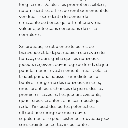
long terme. De plus, les promotions ciblées,
notamment les offres de remboursement du
vendredi, répondent à la demande
croissante de bonus qui offrent une vraie
valeur ajoutée sans conditions de mise
complexes.
En pratique, le ratio entre le bonus de
bienvenue et le dépôt requis a été revu à la
hausse, ce qui signifie que les nouveaux
joueurs reçoivent davantage de fonds de jeu
pour le même investissement initial. Cela se
traduit par une hausse immédiate de la
bankroll moyenne des nouveaux inscrits,
améliorant leurs chances de gains dès les
premières sessions. Les joueurs existants,
quant à eux, profitent d’un cash‑back qui
réduit l’impact des pertes potentielles,
offrant une marge de manœuvre
supplémentaire pour tester de nouveaux jeux
sans crainte de pertes importantes.