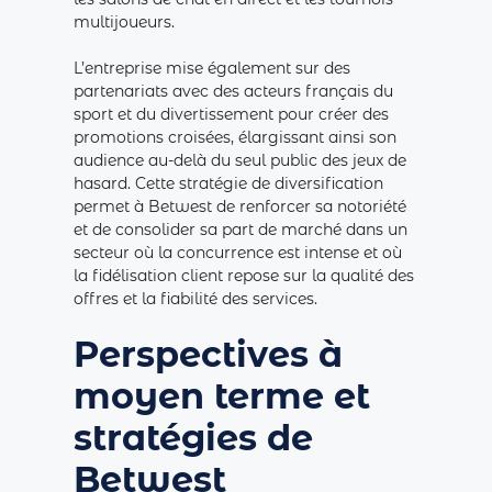
multijoueurs.
L’entreprise mise également sur des
partenariats avec des acteurs français du
sport et du divertissement pour créer des
promotions croisées, élargissant ainsi son
audience au-delà du seul public des jeux de
hasard. Cette stratégie de diversification
permet à Betwest de renforcer sa notoriété
et de consolider sa part de marché dans un
secteur où la concurrence est intense et où
la fidélisation client repose sur la qualité des
offres et la fiabilité des services.
Perspectives à
moyen terme et
stratégies de
Betwest