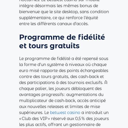
intègre désormais les mêmes bonus de
bienvenue que le site desktop, sans condition
supplémentaire, ce qui renforce l’équité
entre les différents canaux d’accès.
Programme de fidélité
et tours gratuits
Le programme de fidélité a été repensé sous
la forme d’un système à niveaux où chaque
euro misé rapporte des points échangeables
contre des tours gratuits, des cash‑back et
des participations à des tournois exclusifs. À
chaque palier, les joueurs débloquent des
avantages progressifs : augmentations du
multiplicateur de cash‑back, accès anticipé
aux nouvelles releases et limites de mise
supérieures. Le
betwest casino
a introduit un
« Club des VIP » réservé aux 0,5 % des joueurs
les plus actifs, offrant un gestionnaire de