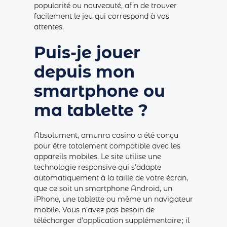
popularité ou nouveauté, afin de trouver
facilement le jeu qui correspond à vos
attentes.
Puis-je jouer
depuis mon
smartphone ou
ma tablette ?
Absolument, amunra casino a été conçu
pour être totalement compatible avec les
appareils mobiles. Le site utilise une
technologie responsive qui s’adapte
automatiquement à la taille de votre écran,
que ce soit un smartphone Android, un
iPhone, une tablette ou même un navigateur
mobile. Vous n’avez pas besoin de
télécharger d’application supplémentaire ; il