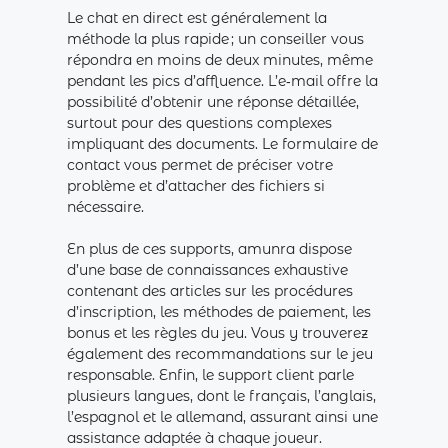
Le chat en direct est généralement la
méthode la plus rapide ; un conseiller vous
répondra en moins de deux minutes, même
pendant les pics d’affluence. L’e‑mail offre la
possibilité d’obtenir une réponse détaillée,
surtout pour des questions complexes
impliquant des documents. Le formulaire de
contact vous permet de préciser votre
problème et d’attacher des fichiers si
nécessaire.
En plus de ces supports, amunra dispose
d’une base de connaissances exhaustive
contenant des articles sur les procédures
d’inscription, les méthodes de paiement, les
bonus et les règles du jeu. Vous y trouverez
également des recommandations sur le jeu
responsable. Enfin, le support client parle
plusieurs langues, dont le français, l’anglais,
l’espagnol et le allemand, assurant ainsi une
assistance adaptée à chaque joueur.