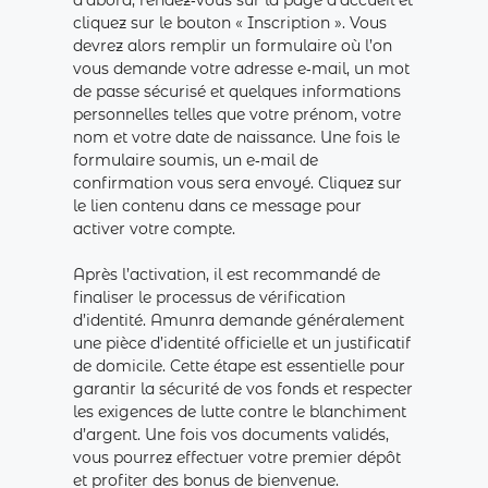
d’abord, rendez‑vous sur la page d’accueil et
cliquez sur le bouton « Inscription ». Vous
devrez alors remplir un formulaire où l’on
vous demande votre adresse e‑mail, un mot
de passe sécurisé et quelques informations
personnelles telles que votre prénom, votre
nom et votre date de naissance. Une fois le
formulaire soumis, un e‑mail de
confirmation vous sera envoyé. Cliquez sur
le lien contenu dans ce message pour
activer votre compte.
Après l’activation, il est recommandé de
finaliser le processus de vérification
d’identité. Amunra demande généralement
une pièce d’identité officielle et un justificatif
de domicile. Cette étape est essentielle pour
garantir la sécurité de vos fonds et respecter
les exigences de lutte contre le blanchiment
d’argent. Une fois vos documents validés,
vous pourrez effectuer votre premier dépôt
et profiter des bonus de bienvenue.