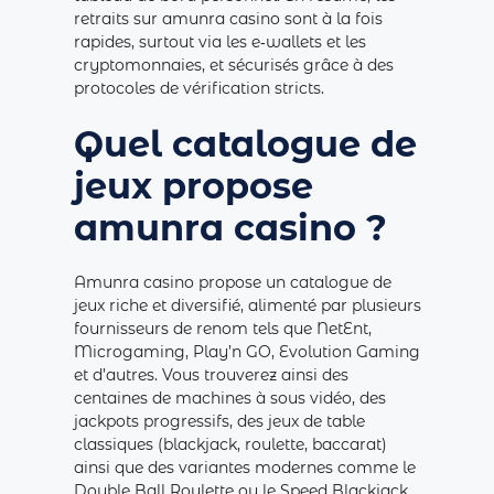
retraits sur amunra casino sont à la fois
rapides, surtout via les e‑wallets et les
cryptomonnaies, et sécurisés grâce à des
protocoles de vérification stricts.
Quel catalogue de
jeux propose
amunra casino ?
Amunra casino propose un catalogue de
jeux riche et diversifié, alimenté par plusieurs
fournisseurs de renom tels que NetEnt,
Microgaming, Play’n GO, Evolution Gaming
et d’autres. Vous trouverez ainsi des
centaines de machines à sous vidéo, des
jackpots progressifs, des jeux de table
classiques (blackjack, roulette, baccarat)
ainsi que des variantes modernes comme le
Double Ball Roulette ou le Speed Blackjack.