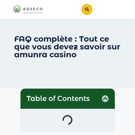
FAQ complète : Tout ce
que vous devez savoir sur
amunra casino
Table of Contents