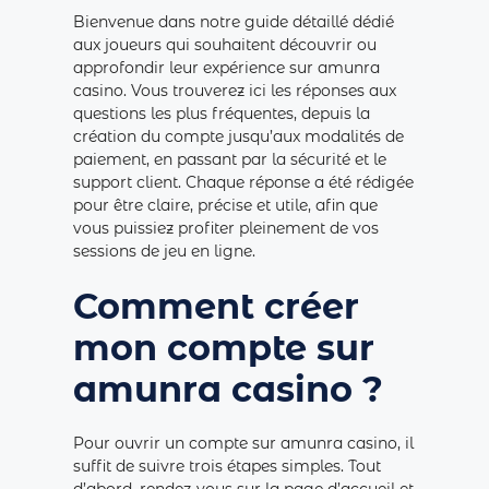
Bienvenue dans notre guide détaillé dédié
aux joueurs qui souhaitent découvrir ou
approfondir leur expérience sur amunra
casino. Vous trouverez ici les réponses aux
questions les plus fréquentes, depuis la
création du compte jusqu’aux modalités de
paiement, en passant par la sécurité et le
support client. Chaque réponse a été rédigée
pour être claire, précise et utile, afin que
vous puissiez profiter pleinement de vos
sessions de jeu en ligne.
Comment créer
mon compte sur
amunra casino ?
Pour ouvrir un compte sur amunra casino, il
suffit de suivre trois étapes simples. Tout