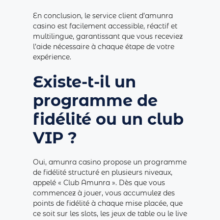
En conclusion, le service client d’amunra
casino est facilement accessible, réactif et
multilingue, garantissant que vous receviez
l’aide nécessaire à chaque étape de votre
expérience.
Existe-t-il un
programme de
fidélité ou un club
VIP ?
Oui, amunra casino propose un programme
de fidélité structuré en plusieurs niveaux,
appelé « Club Amunra ». Dès que vous
commencez à jouer, vous accumulez des
points de fidélité à chaque mise placée, que
ce soit sur les slots, les jeux de table ou le live