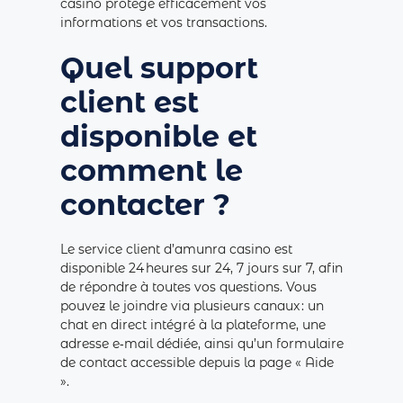
casino protège efficacement vos
informations et vos transactions.
Quel support
client est
disponible et
comment le
contacter ?
Le service client d’amunra casino est
disponible 24 heures sur 24, 7 jours sur 7, afin
de répondre à toutes vos questions. Vous
pouvez le joindre via plusieurs canaux : un
chat en direct intégré à la plateforme, une
adresse e‑mail dédiée, ainsi qu’un formulaire
de contact accessible depuis la page « Aide
».