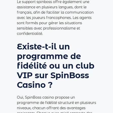
Le support spinboss offre également une
assistance en plusieurs langues, dont le
français, afin de faciliter la communication
avec les joueurs francophones. Les agents
sont formés pour gérer les situations
sensibles avec professionnalisme et
confidentialité.
Existe-t-il un
programme de
fidélité ou un club
VIP sur SpinBoss
Casino ?
Oui, SpinBoss casino propose un
programme de fidélité structuré en plusieurs
niveaux, chacun offrant des avantages