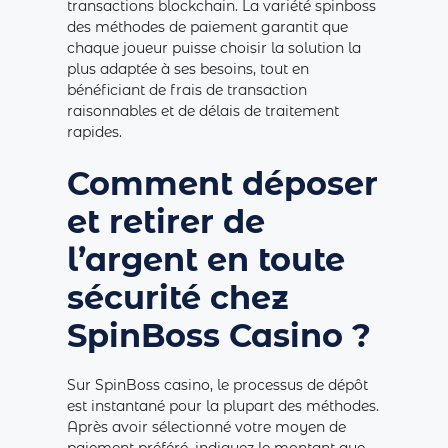
transactions blockchain. La variété spinboss
des méthodes de paiement garantit que
chaque joueur puisse choisir la solution la
plus adaptée à ses besoins, tout en
bénéficiant de frais de transaction
raisonnables et de délais de traitement
rapides.
Comment déposer
et retirer de
l’argent en toute
sécurité chez
SpinBoss Casino ?
Sur SpinBoss casino, le processus de dépôt
est instantané pour la plupart des méthodes.
Après avoir sélectionné votre moyen de