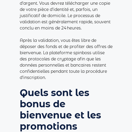
d’argent. Vous devrez télécharger une copie
de votre pièce d’identité et, parfois, un
justificatif de domicile. Le processus de
validation est généralement rapide, souvent
conclu en moins de 24 heures.
Après la validation, vous êtes libre de
déposer des fonds et de profiter des offres de
bienvenue. La plateforme spinboss utilise
des protocoles de cryptage afin que les
données personnelles et bancaires restent
confidentielles pendant toute la procédure
d’inscription.
Quels sont les
bonus de
bienvenue et les
promotions