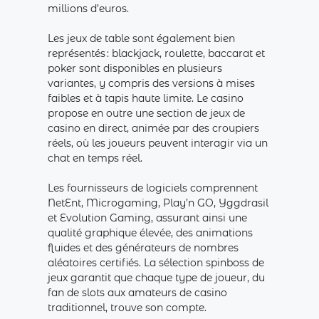
millions d’euros.
Les jeux de table sont également bien
représentés : blackjack, roulette, baccarat et
poker sont disponibles en plusieurs
variantes, y compris des versions à mises
faibles et à tapis haute limite. Le casino
propose en outre une section de jeux de
casino en direct, animée par des croupiers
réels, où les joueurs peuvent interagir via un
chat en temps réel.
Les fournisseurs de logiciels comprennent
NetEnt, Microgaming, Play’n GO, Yggdrasil
et Evolution Gaming, assurant ainsi une
qualité graphique élevée, des animations
fluides et des générateurs de nombres
aléatoires certifiés. La sélection spinboss de
jeux garantit que chaque type de joueur, du
fan de slots aux amateurs de casino
traditionnel, trouve son compte.