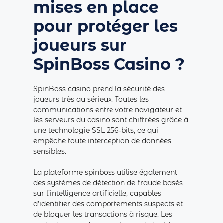
mises en place
pour protéger les
joueurs sur
SpinBoss Casino ?
SpinBoss casino prend la sécurité des
joueurs très au sérieux. Toutes les
communications entre votre navigateur et
les serveurs du casino sont chiffrées grâce à
une technologie SSL 256‑bits, ce qui
empêche toute interception de données
sensibles.
La plateforme spinboss utilise également
des systèmes de détection de fraude basés
sur l’intelligence artificielle, capables
d’identifier des comportements suspects et
de bloquer les transactions à risque. Les