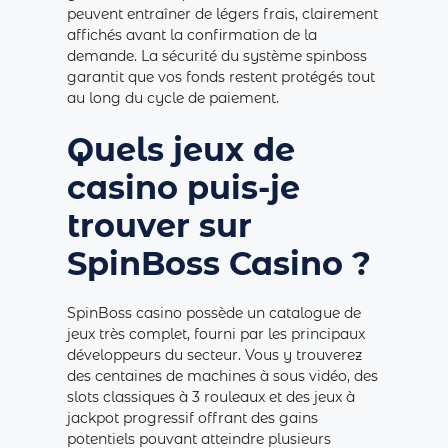
peuvent entraîner de légers frais, clairement
affichés avant la confirmation de la
demande. La sécurité du système spinboss
garantit que vos fonds restent protégés tout
au long du cycle de paiement.
Quels jeux de
casino puis-je
trouver sur
SpinBoss Casino ?
SpinBoss casino possède un catalogue de
jeux très complet, fourni par les principaux
développeurs du secteur. Vous y trouverez
des centaines de machines à sous vidéo, des
slots classiques à 3 rouleaux et des jeux à
jackpot progressif offrant des gains
potentiels pouvant atteindre plusieurs