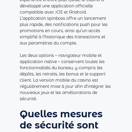
développé une application officielle
compatible avec iOS et Android.
L’application spinboss offre un lancement
plus rapide, des notifications push pour les
promotions en cours, ainsi qu’un accès
simplifié à l’historique des transactions et
aux paramètres du compte.
Les deux options – navigateur mobile et
application native – conservent toutes les
fonctionnalités du bureau, y compris les
dépôts, les retraits, les bonus et le support
client. La version mobile du casino est
régulièrement mise à jour afin d’intégrer les
nouveaux jeux et les améliorations de
sécurité.
Quelles mesures
de sécurité sont