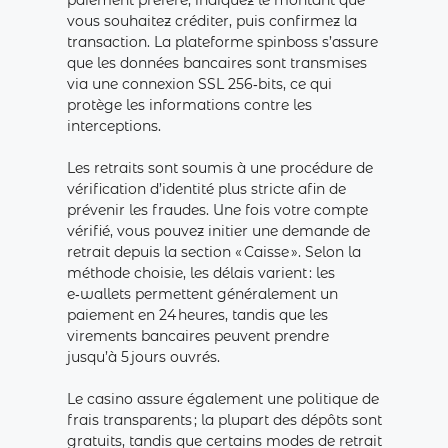
paiement préféré, indiquez le montant que
vous souhaitez créditer, puis confirmez la
transaction. La plateforme spinboss s’assure
que les données bancaires sont transmises
via une connexion SSL 256‑bits, ce qui
protège les informations contre les
interceptions.
Les retraits sont soumis à une procédure de
vérification d’identité plus stricte afin de
prévenir les fraudes. Une fois votre compte
vérifié, vous pouvez initier une demande de
retrait depuis la section « Caisse ». Selon la
méthode choisie, les délais varient : les
e‑wallets permettent généralement un
paiement en 24 heures, tandis que les
virements bancaires peuvent prendre
jusqu’à 5 jours ouvrés.
Le casino assure également une politique de
frais transparents ; la plupart des dépôts sont
gratuits, tandis que certains modes de retrait