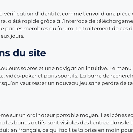
a vérification d’identité, comme l’envoi d’une pièce d’
ire, a été rapide grâce à l’interface de téléchargem
é par les membres du forum. Le traitement de ces d
eux jours.
s du site
couleurs sobres et une navigation intuitive. Le menu
ble, vidéo‑poker et paris sportifs. La barre de reche
lorsqu’on veut tester un nouveau jeu sans perdre de t
e
 sur un ordinateur portable moyen. Les icônes sont
 les bonus actifs, sont visibles dès l’entrée dans le
uit en français, ce qui facilite la prise en main pou