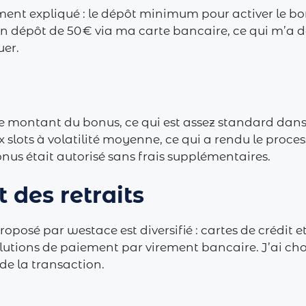
t expliqué : le dépôt minimum pour activer le bonus
n dépôt de 50 € via ma carte bancaire, ce qui m’a
uer.
le montant du bonus, ce qui est assez standard dans l
lots à volatilité moyenne, ce qui a rendu le process
bonus était autorisé sans frais supplémentaires.
 des retraits
osé par westace est diversifié : cartes de crédit et 
olutions de paiement par virement bancaire. J’ai chois
de la transaction.