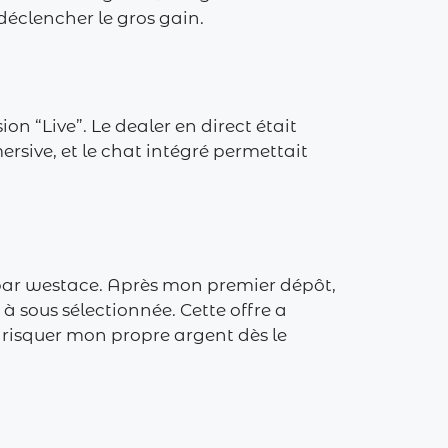
déclencher le gros gain.
ion “Live”. Le dealer en direct était
mersive, et le chat intégré permettait
 par westace. Après mon premier dépôt,
 à sous sélectionnée. Cette offre a
 risquer mon propre argent dès le