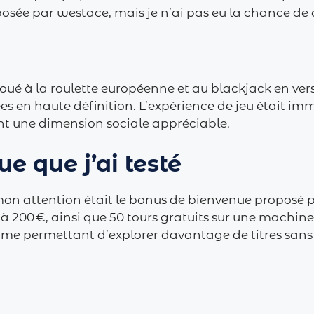
posée par westace, mais je n’ai pas eu la chance de 
 joué à la roulette européenne et au blackjack en vers
ées en haute définition. L’expérience de jeu était im
ant une dimension sociale appréciable.
e que j’ai testé
 mon attention était le bonus de bienvenue proposé
u’à 200 €, ainsi que 50 tours gratuits sur une machine
, me permettant d’explorer davantage de titres sans