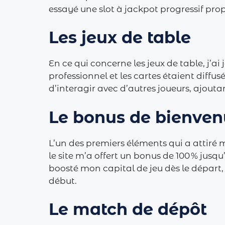
essayé une slot à jackpot progressif pro
Les jeux de table
En ce qui concerne les jeux de table, j’ai
professionnel et les cartes étaient diffus
d’interagir avec d’autres joueurs, ajout
Le bonus de bienvenu
L’un des premiers éléments qui a attiré
le site m’a offert un bonus de 100 % jusq
boosté mon capital de jeu dès le départ
début.
Le match de dépôt