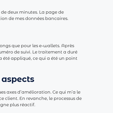
 de deux minutes. La page de
ction de mes données bancaires.
longs que pour les e‑wallets. Après
méro de suivi. Le traitement a duré
a été appliqué, ce qui a été un point
 aspects
es axes d’amélioration. Ce qui m’a le
vice client. En revanche, le processus de
igne plus réactif.