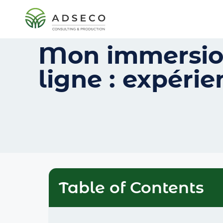
Mon immersio
ligne : expéri
Table of Contents