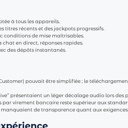
ptée à tous les appareils.
s titres récents et des jackpots progressifs.
 conditions de mise maîtrisables.
ia chat en direct, réponses rapides.
ec des dépôts instantanés.
stomer) pouvait être simplifiée ; le téléchargemen
Live” présentaient un léger décalage audio lors des pi
s par virement bancaire reste supérieur aux standar
 manquaient de transparence quant aux exigences 
expérience