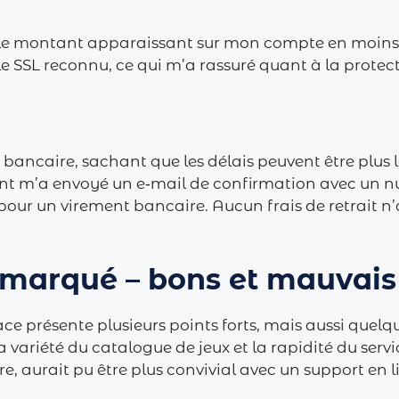
, le montant apparaissant sur mon compte en moins
le SSL reconnu, ce qui m’a rassuré quant à la prote
nt bancaire, sachant que les délais peuvent être plus 
ent m’a envoyé un e‑mail de confirmation avec un nu
e pour un virement bancaire. Aucun frais de retrait n’
 marqué – bons et mauvais
 présente plusieurs points forts, mais aussi quelqu
, la variété du catalogue de jeux et la rapidité du ser
re, aurait pu être plus convivial avec un support en l