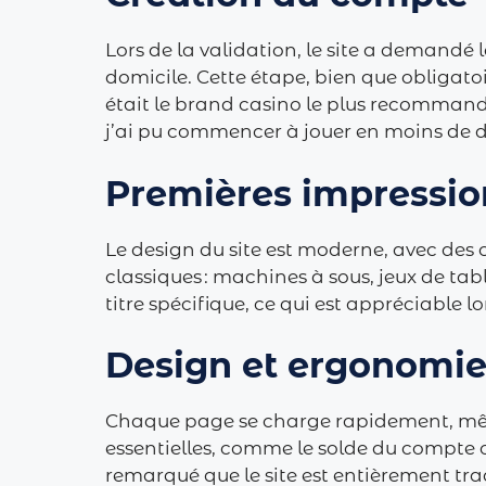
Lors de la validation, le site a demandé l
domicile. Cette étape, bien que obligato
était le brand casino le plus recommand
j’ai pu commencer à jouer en moins de d
Premières impression
Le design du site est moderne, avec des 
classiques : machines à sous, jeux de ta
titre spécifique, ce qui est appréciable 
Design et ergonomi
Chaque page se charge rapidement, même
essentielles, comme le solde du compte ou
remarqué que le site est entièrement trad