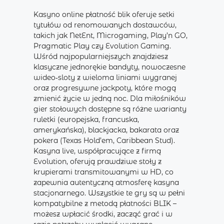
Kasyno online płatność blik oferuje setki
tytułów od renomowanych dostawców,
takich jak NetEnt, Microgaming, Play’n GO,
Pragmatic Play czy Evolution Gaming.
Wśród najpopularniejszych znajdziesz
klasyczne jednorękie bandyty, nowoczesne
wideo‑sloty z wieloma liniami wygranej
oraz progresywne jackpoty, które mogą
zmienić życie w jedną noc. Dla miłośników
gier stołowych dostępne są różne warianty
ruletki (europejska, francuska,
amerykańska), blackjacka, bakarata oraz
pokera (Texas Hold’em, Caribbean Stud).
Kasyna live, współpracujące z firmą
Evolution, oferują prawdziwe stoły z
krupierami transmitowanymi w HD, co
zapewnia autentyczną atmosferę kasyna
stacjonarnego. Wszystkie te gry są w pełni
kompatybilne z metodą płatności BLIK –
możesz wpłacić środki, zacząć grać i w