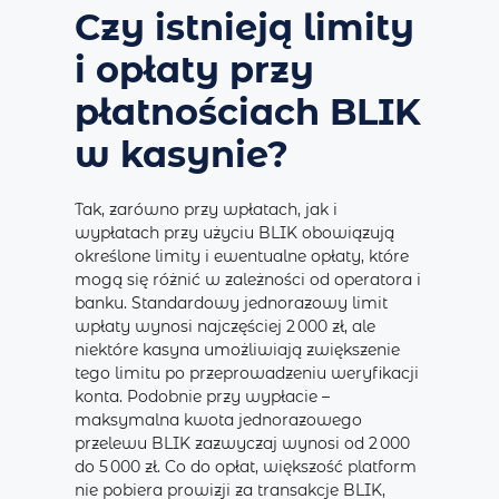
Czy istnieją limity
i opłaty przy
płatnościach BLIK
w kasynie?
Tak, zarówno przy wpłatach, jak i
wypłatach przy użyciu BLIK obowiązują
określone limity i ewentualne opłaty, które
mogą się różnić w zależności od operatora i
banku. Standardowy jednorazowy limit
wpłaty wynosi najczęściej 2 000 zł, ale
niektóre kasyna umożliwiają zwiększenie
tego limitu po przeprowadzeniu weryfikacji
konta. Podobnie przy wypłacie –
maksymalna kwota jednorazowego
przelewu BLIK zazwyczaj wynosi od 2 000
do 5 000 zł. Co do opłat, większość platform
nie pobiera prowizji za transakcje BLIK,