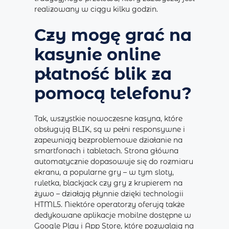
realizowany w ciągu kilku godzin.
Czy mogę grać na
kasynie online
płatność blik za
pomocą telefonu?
Tak, wszystkie nowoczesne kasyna, które
obsługują BLIK, są w pełni responsywne i
zapewniają bezproblemowe działanie na
smartfonach i tabletach. Strona główna
automatycznie dopasowuje się do rozmiaru
ekranu, a popularne gry – w tym sloty,
ruletka, blackjack czy gry z krupierem na
żywo – działają płynnie dzięki technologii
HTML5. Niektóre operatorzy oferują także
dedykowane aplikacje mobilne dostępne w
Google Play i App Store, które pozwalają na