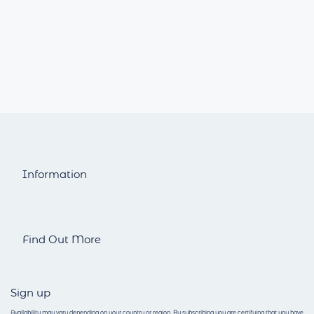
Information
Find Out More
Sign up
Availability may vary depending on your country or region.
By subscribing you are certifying that you have