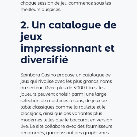
chaque session de jeu commence sous les
meilleurs auspices.
2. Un catalogue de
jeux
impressionnant et
diversifié
Spinbara Casino propose un catalogue de
jeux qui rivalise avec les plus grands noms
du secteur. Avec plus de 3 000 titres, les
joueurs peuvent choisir parmi une large
sélection de machines à sous, de jeux de
table classiques comme la roulette et le
blackjack, ainsi que des variantes plus
modernes telles que le baccarat en version
live. Le site collabore avec des fournisseurs
renommés, garantissant des graphismes