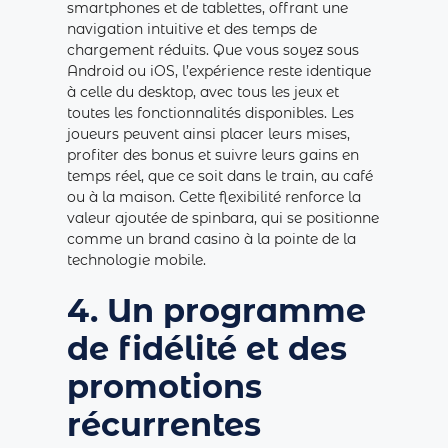
smartphones et de tablettes, offrant une
navigation intuitive et des temps de
chargement réduits. Que vous soyez sous
Android ou iOS, l’expérience reste identique
à celle du desktop, avec tous les jeux et
toutes les fonctionnalités disponibles. Les
joueurs peuvent ainsi placer leurs mises,
profiter des bonus et suivre leurs gains en
temps réel, que ce soit dans le train, au café
ou à la maison. Cette flexibilité renforce la
valeur ajoutée de spinbara, qui se positionne
comme un brand casino à la pointe de la
technologie mobile.
4. Un programme
de fidélité et des
promotions
récurrentes