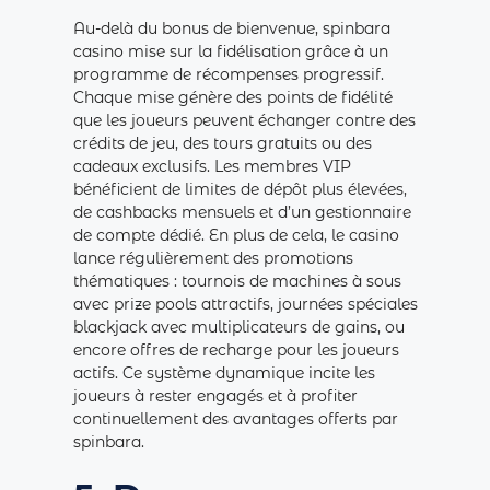
Au-delà du bonus de bienvenue, spinbara
casino mise sur la fidélisation grâce à un
programme de récompenses progressif.
Chaque mise génère des points de fidélité
que les joueurs peuvent échanger contre des
crédits de jeu, des tours gratuits ou des
cadeaux exclusifs. Les membres VIP
bénéficient de limites de dépôt plus élevées,
de cashbacks mensuels et d’un gestionnaire
de compte dédié. En plus de cela, le casino
lance régulièrement des promotions
thématiques : tournois de machines à sous
avec prize pools attractifs, journées spéciales
blackjack avec multiplicateurs de gains, ou
encore offres de recharge pour les joueurs
actifs. Ce système dynamique incite les
joueurs à rester engagés et à profiter
continuellement des avantages offerts par
spinbara.