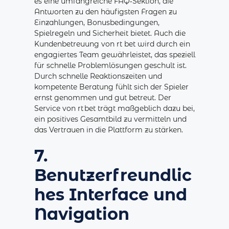
es eine umfangreiche FAQ‑Sektion, die
Antworten zu den häufigsten Fragen zu
Einzahlungen, Bonusbedingungen,
Spielregeln und Sicherheit bietet. Auch die
Kundenbetreuung von rt bet wird durch ein
engagiertes Team gewährleistet, das speziell
für schnelle Problemlösungen geschult ist.
Durch schnelle Reaktionszeiten und
kompetente Beratung fühlt sich der Spieler
ernst genommen und gut betreut. Der
Service von rt bet trägt maßgeblich dazu bei,
ein positives Gesamtbild zu vermitteln und
das Vertrauen in die Plattform zu stärken.
7.
Benutzerfreundlic
hes Interface und
Navigation