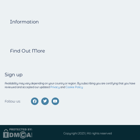
Information
Find Out More
Sign up
Availability may vary depending on your country or region.
By subscribing you are certifying that you have
reviewed and accepted our updated
Privacy
and
Cookie Policy
Follow us:
Copyright 2023 | All rights reserved