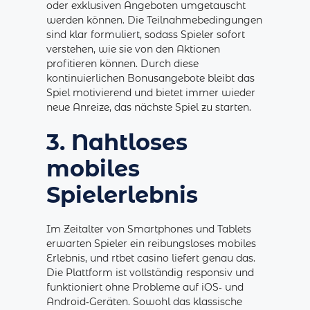
oder exklusiven Angeboten umgetauscht
werden können. Die Teilnahmebedingungen
sind klar formuliert, sodass Spieler sofort
verstehen, wie sie von den Aktionen
profitieren können. Durch diese
kontinuierlichen Bonusangebote bleibt das
Spiel motivierend und bietet immer wieder
neue Anreize, das nächste Spiel zu starten.
3. Nahtloses
mobiles
Spielerlebnis
Im Zeitalter von Smartphones und Tablets
erwarten Spieler ein reibungsloses mobiles
Erlebnis, und rtbet casino liefert genau das.
Die Plattform ist vollständig responsiv und
funktioniert ohne Probleme auf iOS‑ und
Android‑Geräten. Sowohl das klassische