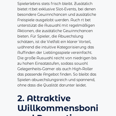
Spielerlebnis stets frisch bleibt. Zusätzlich
bietet rt bet exklusive Slot‑Events, bei denen
besondere Gewinnchancen und zusätzliche
Freispiele ausgelobt werden. Auch rt bet
unterstützt die Auswahl mit regelmäßigen
Aktionen, die zusätzliche Gewinnchancen
bieten. Für Spieler, die Abwechslung
schätzen, ist die Vielfalt ein klarer Vorteil,
während die intuitive Kategorisierung das
Auffinden der Lieblingsspiele vereinfacht.
Die große Auswahl reicht von niedrigen bis
zu hohen Einsatzstufen, sodass sowohl
Gelegenheits‑Gamer als auch High‑Roller
das passende Angebot finden. So bleibt das
Spielen abwechslungsreich und spannend,
ohne dass die Qualität darunter leidet.
2. Attraktive
Willkommensboni