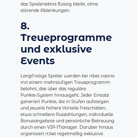
das Spielerlebnis flüssig bleibt, ohne
störende Ablenkungen.
8.
Treueprogramme
und exklusive
Events
Langfristige Spieler werden bei rtbet casino
mit einem mehrstufigen Treueprogramm
belohnt, das über das reguläre
Punkte‑System hinausgeht. Jeder Einsatz
generiert Punkte, die in Stufen aufsteigen
und jeweils höhere Vorteile freischalten,
etwa schnellere Auszahlungen, individuelle
Bonusangebote und persönliche Betreuung
durch einen VIP‑Manager. Darüber hinaus
organisiert rt bet regelmäßig exklusive