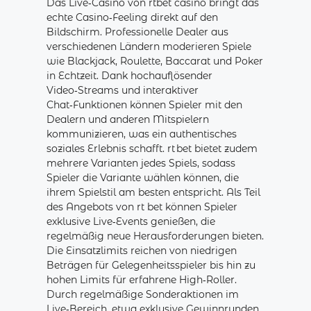
Das Live‑Casino von rtbet casino bringt das
echte Casino‑Feeling direkt auf den
Bildschirm. Professionelle Dealer aus
verschiedenen Ländern moderieren Spiele
wie Blackjack, Roulette, Baccarat und Poker
in Echtzeit. Dank hochauflösender
Video‑Streams und interaktiver
Chat‑Funktionen können Spieler mit den
Dealern und anderen Mitspielern
kommunizieren, was ein authentisches
soziales Erlebnis schafft. rt bet bietet zudem
mehrere Varianten jedes Spiels, sodass
Spieler die Variante wählen können, die
ihrem Spielstil am besten entspricht. Als Teil
des Angebots von rt bet können Spieler
exklusive Live‑Events genießen, die
regelmäßig neue Herausforderungen bieten.
Die Einsatzlimits reichen von niedrigen
Beträgen für Gelegenheitsspieler bis hin zu
hohen Limits für erfahrene High‑Roller.
Durch regelmäßige Sonderaktionen im
Live‑Bereich, etwa exklusive Gewinnrunden,