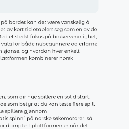
r på bordet kan det være vanskelig å
et av kort tid etablert seg som en av de
ed et sterkt fokus på brukervennlighet,
g valg for både nybegynnere og erfarne
 en sjanse, og hvordan hver enkelt
 plattformen kombinerer norsk
, som gir nye spillere en solid start.
som betyr at du kan teste flere spill
le spillere gjennom
atis spinn” på norske søkemotorer, så
hvor damptett plattformen er når det