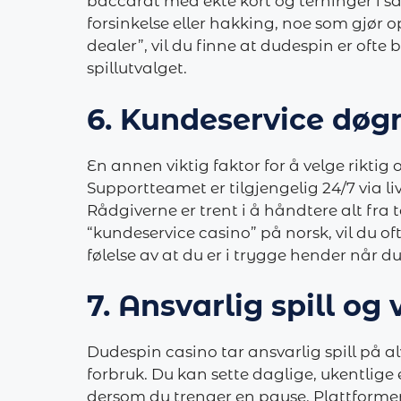
baccarat med ekte kort og terninger i sa
forsinkelse eller hakking, noe som gjør op
dealer”, vil du finne at dudespin er oft
spillutvalget.
6. Kundeservice døg
En annen viktig faktor for å velge riktig 
Supportteamet er tilgjengelig 24/7 via l
Rådgiverne er trent i å håndtere alt fra
“kundeservice casino” på norsk, vil du 
følelse av at du er i trygge hender når du
7. Ansvarlig spill og
Dudespin casino tar ansvarlig spill på al
forbruk. Du kan sette daglige, ukentlig
dersom du trenger en pause. Plattformen 