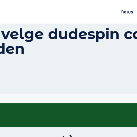
News
å velge dudespin c
den