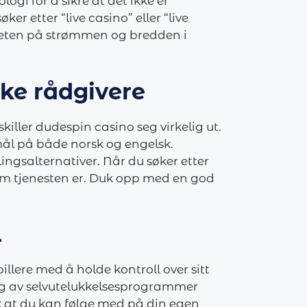
gi for å sikre at det ikke er
er etter “live casino” eller “live
liteten på strømmen og bredden i
ke rådgivere
killer dudespin casino seg virkelig ut.
smål på både norsk og engelsk.
ingsalternativer. Når du søker etter
som tjenesten er. Duk opp med en god
l
illere med å holde kontroll over sitt
deg av selvutelukkelsesprogrammer
ik at du kan følge med på din egen