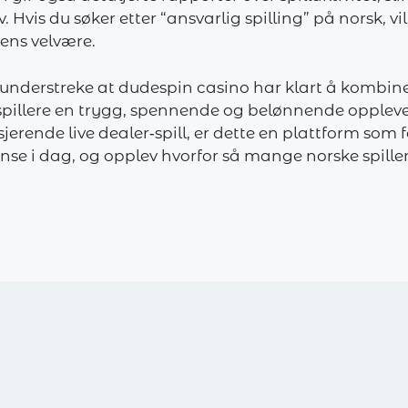
ov. Hvis du søker etter “ansvarlig spilling” på norsk, 
rens velvære.
 understreke at dudespin casino har klart å kombine
spillere en trygg, spennende og belønnende oppleve
jerende live dealer‑spill, er dette en plattform som f
anse i dag, og opplev hvorfor så mange norske spille