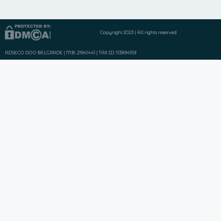
Copyright 2023 | All rights reserved
ADSECO DOO BELGRADE | MB: 21941441 | TAX ID: 113894159