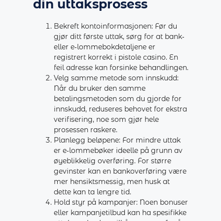
din uttaksprosess
Bekreft kontoinformasjonen: Før du
gjør ditt første uttak, sørg for at bank‑
eller e‑lommebokdetaljene er
registrert korrekt i pistole casino. En
feil adresse kan forsinke behandlingen.
Velg samme metode som innskudd:
Når du bruker den samme
betalingsmetoden som du gjorde for
innskudd, reduseres behovet for ekstra
verifisering, noe som gjør hele
prosessen raskere.
Planlegg beløpene: For mindre uttak
er e‑lommebøker ideelle på grunn av
øyeblikkelig overføring. For større
gevinster kan en bankoverføring være
mer hensiktsmessig, men husk at
dette kan ta lengre tid.
Hold styr på kampanjer: Noen bonuser
eller kampanjetilbud kan ha spesifikke