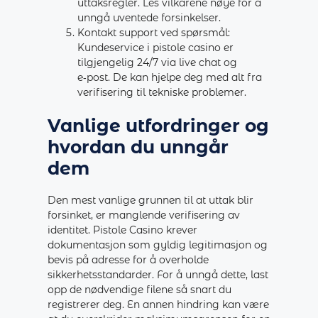
uttaksregler. Les vilkårene nøye for å
unngå uventede forsinkelser.
Kontakt support ved spørsmål:
Kundeservice i pistole casino er
tilgjengelig 24/7 via live chat og
e‑post. De kan hjelpe deg med alt fra
verifisering til tekniske problemer.
Vanlige utfordringer og
hvordan du unngår
dem
Den mest vanlige grunnen til at uttak blir
forsinket, er manglende verifisering av
identitet. Pistole Casino krever
dokumentasjon som gyldig legitimasjon og
bevis på adresse for å overholde
sikkerhetsstandarder. For å unngå dette, last
opp de nødvendige filene så snart du
registrerer deg. En annen hindring kan være