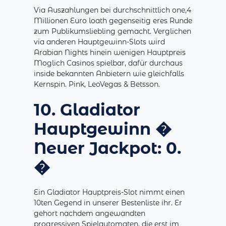
Via Auszahlungen bei durchschnittlich one,4
Millionen Euro loath gegenseitig eres Runde
zum Publikumsliebling gemacht. Verglichen
via anderen Hauptgewinn-Slots wird
Arabian Nights hinein wenigen Hauptpreis
Moglich Casinos spielbar, dafür durchaus
inside bekannten Anbietern wie gleichfalls
Kernspin. Pink, LeoVegas & Betsson.
10. Gladiator
Hauptgewinn �
Neuer Jackpot: 0.
�
Ein Gladiator Hauptpreis-Slot nimmt einen
10ten Gegend in unserer Bestenliste ihr. Er
gehort nachdem angewandten
progressiven Spielautomaten, die erst im