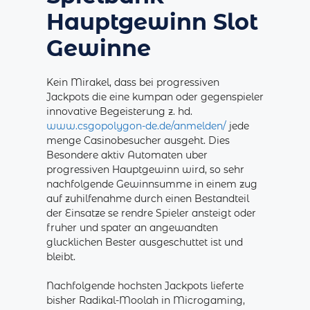
Hauptgewinn Slot
Gewinne
Kein Mirakel, dass bei progressiven
Jackpots die eine kumpan oder gegenspieler
innovative Begeisterung z. hd.
www.csgopolygon-de.de/anmelden/
jede
menge Casinobesucher ausgeht. Dies
Besondere aktiv Automaten uber
progressiven Hauptgewinn wird, so sehr
nachfolgende Gewinnsumme in einem zug
auf zuhilfenahme durch einen Bestandteil
der Einsatze se rendre Spieler ansteigt oder
fruher und spater an angewandten
glucklichen Bester ausgeschuttet ist und
bleibt.
Nachfolgende hochsten Jackpots lieferte
bisher Radikal-Moolah in Microgaming,