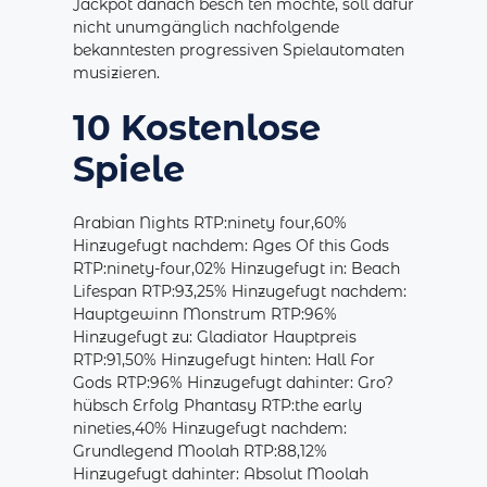
Jackpot danach besch ten mochte, soll dafur
nicht unumgänglich nachfolgende
bekanntesten progressiven Spielautomaten
musizieren.
10 Kostenlose
Spiele
Arabian Nights RTP:ninety four,60%
Hinzugefugt nachdem: Ages Of this Gods
RTP:ninety-four,02% Hinzugefugt in: Beach
Lifespan RTP:93,25% Hinzugefugt nachdem:
Hauptgewinn Monstrum RTP:96%
Hinzugefugt zu: Gladiator Hauptpreis
RTP:91,50% Hinzugefugt hinten: Hall For
Gods RTP:96% Hinzugefugt dahinter: Gro?
hübsch Erfolg Phantasy RTP:the early
nineties,40% Hinzugefugt nachdem:
Grundlegend Moolah RTP:88,12%
Hinzugefugt dahinter: Absolut Moolah