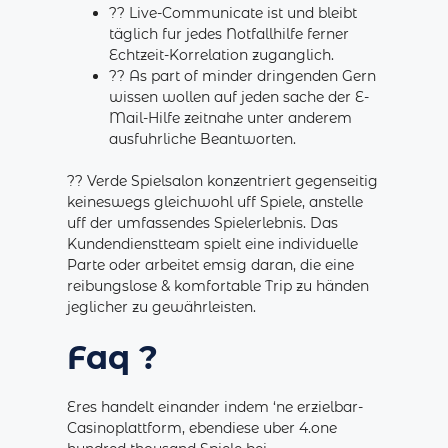
?? Live-Communicate ist und bleibt
täglich fur jedes Notfallhilfe ferner
Echtzeit-Korrelation zuganglich.
?? As part of minder dringenden Gern
wissen wollen auf jeden sache der E-
Mail-Hilfe zeitnahe unter anderem
ausfuhrliche Beantworten.
?? Verde Spielsalon konzentriert gegenseitig
keineswegs gleichwohl uff Spiele, anstelle
uff der umfassendes Spielerlebnis. Das
Kundendienstteam spielt eine individuelle
Parte oder arbeitet emsig daran, die eine
reibungslose & komfortable Trip zu händen
jeglicher zu gewährleisten.
Faq ?
Eres handelt einander indem ‘ne erzielbar-
Casinoplattform, ebendiese uber 4.one