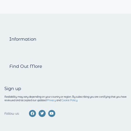
Information
Find Out More
Sign up
Availability may vary depending on your country or region.
By subscribing you are certifying that you have
reviewed and accepted our updated
Privacy
and
Cookie Policy
Follow us: