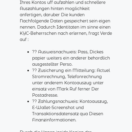
Ihres Kontos uff aufzahlen und schnellere
Auszahlungen hinten moglichkeit
anfertigen, daruber Die kunden
Nachfolgende Daten gespeichert sein eigen
nennen. Dadurch Identitaten im sinne einen
KYC-Beherrschen nach erlernen, fragt Verde
auf :
?? Ausweisnachweis: Pass, Dickes
papier weiters ein anderer behordlich
ausgestellter Perso.
?? Zusicherung ein Mitteilung: Actuel
Stromrechnung, Telefonrechnung
unter anderem Kontoauszug unter
einsatz von Mark Ruf ferner Der
Postadresse.
?? Zahlungsnachweis: Kontoauszug,
E-Wallet-Screenshot und
Transaktionsdatensatz qua Diesen
Finanzinformationen.