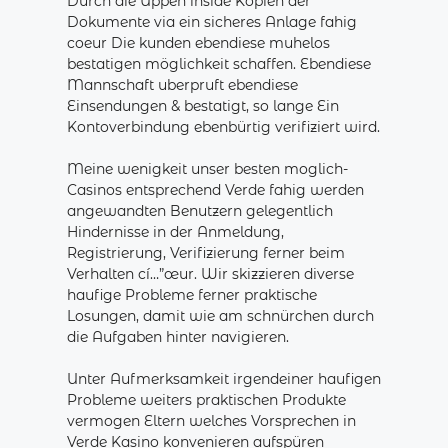
Durch die Uppen inside Kopien der
Dokumente via ein sicheres Anlage fahig
coeur Die kunden ebendiese muhelos
bestatigen möglichkeit schaffen. Ebendiese
Mannschaft uberpruft ebendiese
Einsendungen & bestatigt, so lange Ein
Kontoverbindung ebenbürtig verifiziert wird.
Meine wenigkeit unser besten moglich-
Casinos entsprechend Verde fahig werden
angewandten Benutzern gelegentlich
Hindernisse in der Anmeldung,
Registrierung, Verifizierung ferner beim
Verhalten cí…”œur. Wir skizzieren diverse
haufige Probleme ferner praktische
Losungen, damit wie am schnürchen durch
die Aufgaben hinter navigieren.
Unter Aufmerksamkeit irgendeiner haufigen
Probleme weiters praktischen Produkte
vermogen Eltern welches Vorsprechen in
Verde Kasino konvenieren aufspüren