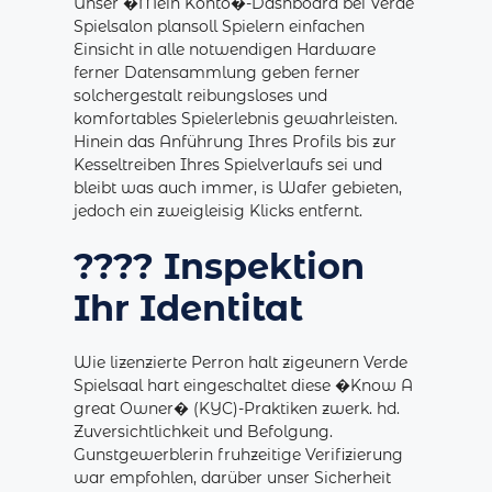
Unser �Mein Konto�-Dashboard bei Verde
Spielsalon plansoll Spielern einfachen
Einsicht in alle notwendigen Hardware
ferner Datensammlung geben ferner
solchergestalt reibungsloses und
komfortables Spielerlebnis gewahrleisten.
Hinein das Anführung Ihres Profils bis zur
Kesseltreiben Ihres Spielverlaufs sei und
bleibt was auch immer, is Wafer gebieten,
jedoch ein zweigleisig Klicks entfernt.
???? Inspektion
Ihr Identitat
Wie lizenzierte Perron halt zigeunern Verde
Spielsaal hart eingeschaltet diese �Know A
great Owner� (KYC)-Praktiken zwerk. hd.
Zuversichtlichkeit und Befolgung.
Gunstgewerblerin fruhzeitige Verifizierung
war empfohlen, darüber unser Sicherheit