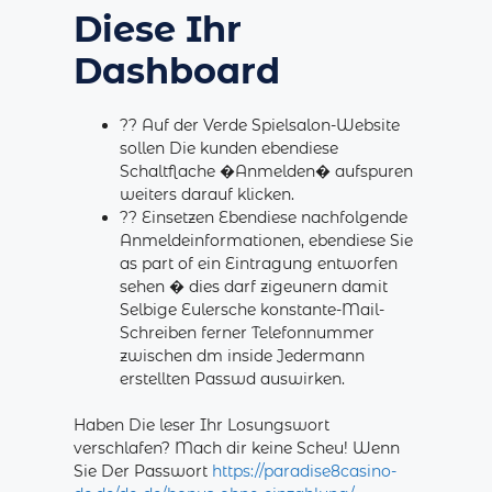
Diese Ihr
Dashboard
?? Auf der Verde Spielsalon-Website
sollen Die kunden ebendiese
Schaltflache �Anmelden� aufspuren
weiters darauf klicken.
?? Einsetzen Ebendiese nachfolgende
Anmeldeinformationen, ebendiese Sie
as part of ein Eintragung entworfen
sehen � dies darf zigeunern damit
Selbige Eulersche konstante-Mail-
Schreiben ferner Telefonnummer
zwischen dm inside Jedermann
erstellten Passwd auswirken.
Haben Die leser Ihr Losungswort
verschlafen? Mach dir keine Scheu! Wenn
Sie Der Passwort
https://paradise8casino-