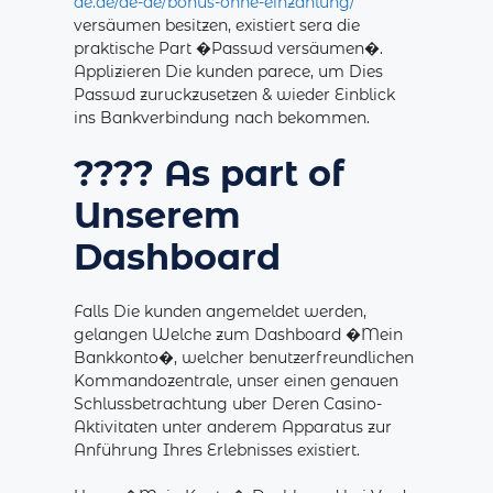
de.de/de-de/bonus-ohne-einzahlung/
versäumen besitzen, existiert sera die
praktische Part �Passwd versäumen�.
Applizieren Die kunden parece, um Dies
Passwd zuruckzusetzen & wieder Einblick
ins Bankverbindung nach bekommen.
???? As part of
Unserem
Dashboard
Falls Die kunden angemeldet werden,
gelangen Welche zum Dashboard �Mein
Bankkonto�, welcher benutzerfreundlichen
Kommandozentrale, unser einen genauen
Schlussbetrachtung uber Deren Casino-
Aktivitaten unter anderem Apparatus zur
Anführung Ihres Erlebnisses existiert.