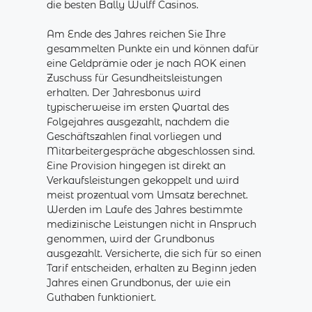
die besten Bally Wulff Casinos.
Am Ende des Jahres reichen Sie Ihre
gesammelten Punkte ein und können dafür
eine Geldprämie oder je nach AOK einen
Zuschuss für Gesundheitsleistungen
erhalten. Der Jahresbonus wird
typischerweise im ersten Quartal des
Folgejahres ausgezahlt, nachdem die
Geschäftszahlen final vorliegen und
Mitarbeitergespräche abgeschlossen sind.
Eine Provision hingegen ist direkt an
Verkaufsleistungen gekoppelt und wird
meist prozentual vom Umsatz berechnet.
Werden im Laufe des Jahres bestimmte
medizinische Leistungen nicht in Anspruch
genommen, wird der Grundbonus
ausgezahlt. Versicherte, die sich für so einen
Tarif entscheiden, erhalten zu Beginn jeden
Jahres einen Grundbonus, der wie ein
Guthaben funktioniert.