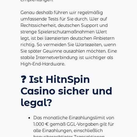
Genau deshalb führen wir regelmäßig
umfassende Tests für Sie durch. Wer auf
Rechtssicherheit, deutschen Support und
strenge Spielerschutzmaßnahmen Wert
legt, ist bei lizenzierten deutschen Anbietern
richtig. So vermeiden Sie Wartezeiten, wenn
Sie später Gewinne auszahlen möchten. Eine
stabile Internetverbindung ist wichtiger als
High-End-Hardware.
❓ Ist HitnSpin
Casino sicher und
legal?
Das monatliche Einzahlungslimit von
1.000 € gemäß GGL-Vorgaben gilt für
alle Einzahlungen, einschließlich