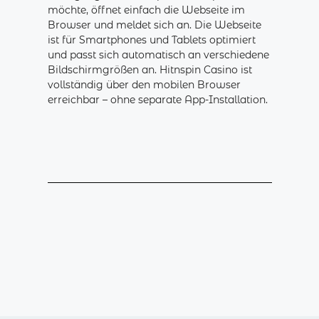
möchte, öffnet einfach die Webseite im
Browser und meldet sich an. Die Webseite
ist für Smartphones und Tablets optimiert
und passt sich automatisch an verschiedene
Bildschirmgrößen an. Hitnspin Casino ist
vollständig über den mobilen Browser
erreichbar – ohne separate App-Installation.