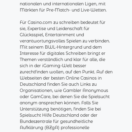
nationalen und internationalen Ligen, mit
Märkten für Pre-Match- und Live-Wetten.
Für Casino.com zu schreiben bedeutet für
sie, Expertise und Leidenschaft für
Glücksspiel, Entertainment und
verantwortungsvolles Spielen zu verbinden.
Mit seinem BWL-Hintergrund und dem
Interesse für digitales Schreiben bringt er
Themen verständlich und klar für alle, die
sich in der iGaming-Welt besser
zurechtfinden wollen, auf den Punkt. Auf den
Webseiten der besten Online Casinos in
Deutschland finden Sie auch Links zu
Organisationen, wie Gambler Anonymous
oder GamCare, bei denen Sie die Spielsucht
anonym ansprechen können. Falls Sie
Unterstützung benötigen, finden Sie bei
Spielsucht Hilfe Deutschland oder der
Bundeszentrale für gesundheitliche
Aufklärung (BZgA) professionelle