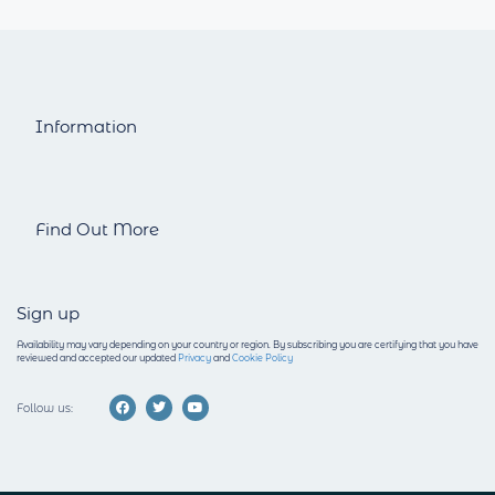
Information
Find Out More
Sign up
Availability may vary depending on your country or region.
By subscribing you are certifying that you have
reviewed and accepted our updated
Privacy
and
Cookie Policy
Follow us: