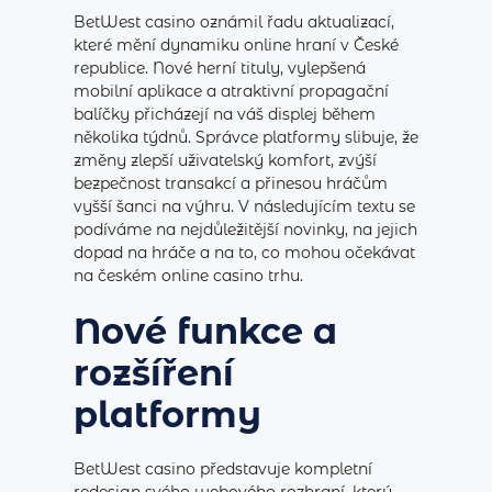
BetWest casino oznámil řadu aktualizací,
které mění dynamiku online hraní v České
republice. Nové herní tituly, vylepšená
mobilní aplikace a atraktivní propagační
balíčky přicházejí na váš displej během
několika týdnů. Správce platformy slibuje, že
změny zlepší uživatelský komfort, zvýší
bezpečnost transakcí a přinesou hráčům
vyšší šanci na výhru. V následujícím textu se
podíváme na nejdůležitější novinky, na jejich
dopad na hráče a na to, co mohou očekávat
na českém online casino trhu.
Nové funkce a
rozšíření
platformy
BetWest casino představuje kompletní