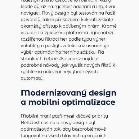
redesign svého webového rozhraní, který
klade důraz na rychlost načítání a intuitivní
navigaci. Nový design byl testován na řadě
uživatelů, takže při každém kliknutí získáte
okamžitý přístup k oblíbeným hrám. Kromě
vizuálního vylepšení platforma nyní nabízí
rozšířenou filtraci her podle typu výher,
volatility a poskytovatele, což usnadňuje
výběr optimálního herního zážitku. Na
stránkách betwestkasino.cz najdete
podrobné návody, jak využít nových filtrů k
rychlému nalezení nejvýhodnějších
automatů.
Modernizovaný design
a mobilní optimalizace
Mobilní hraní patří mezi klíčové priority
BetWest casino a nový design byl
optimalizován tak, aby bezproblémově
fungoval na všech hlavních operačních