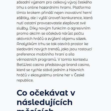
zásadní význam pro celkový vývoj českého
trhu s online hazardními hrami. Platforma
tímto krokem přináší nejen inovativní herní
zážitky, ale i vyšší úroveň konkurence, která
nutí ostatní provozovatele zlepšovat své
služby. Díky novým funkcím a agresivním
promo akcím se očekává nárůst počtu
aktivních hráčů a zvýšení objemu sázek.
Analytikům trhu se tak otevírá prostor ke
sledování nových trendů, jako jsou rostoucí
preference mobilního hraní a síla
věrnostních programů. V tomto kontextu
BetWest casino představuje brand casino,
které se rychle stává jedním z hlavních
hráčů v ekosystému online her v České
republice.
Co očekávat v
následujících