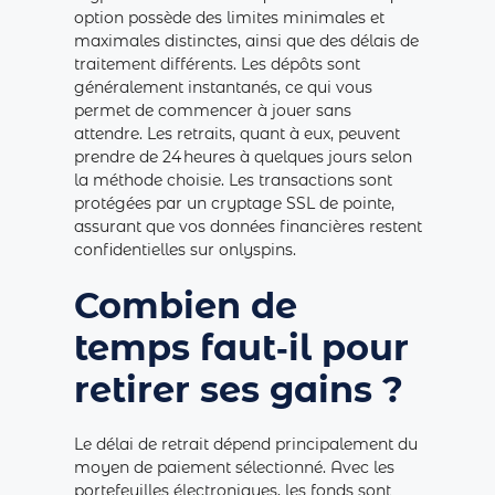
option possède des limites minimales et
maximales distinctes, ainsi que des délais de
traitement différents. Les dépôts sont
généralement instantanés, ce qui vous
permet de commencer à jouer sans
attendre. Les retraits, quant à eux, peuvent
prendre de 24 heures à quelques jours selon
la méthode choisie. Les transactions sont
protégées par un cryptage SSL de pointe,
assurant que vos données financières restent
confidentielles sur onlyspins.
Combien de
temps faut‑il pour
retirer ses gains ?
Le délai de retrait dépend principalement du
moyen de paiement sélectionné. Avec les
portefeuilles électroniques, les fonds sont