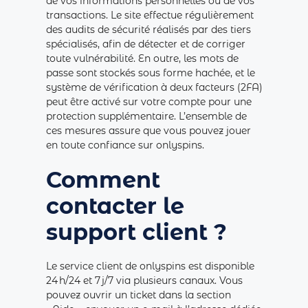
de vos informations personnelles ou de vos
transactions. Le site effectue régulièrement
des audits de sécurité réalisés par des tiers
spécialisés, afin de détecter et de corriger
toute vulnérabilité. En outre, les mots de
passe sont stockés sous forme hachée, et le
système de vérification à deux facteurs (2FA)
peut être activé sur votre compte pour une
protection supplémentaire. L’ensemble de
ces mesures assure que vous pouvez jouer
en toute confiance sur onlyspins.
Comment
contacter le
support client ?
Le service client de onlyspins est disponible
24 h/24 et 7 j/7 via plusieurs canaux. Vous
pouvez ouvrir un ticket dans la section