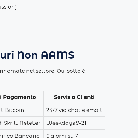
ssion)
icuri Non AAMS
rinomate nel settore. Qui sotto è
di Pagamento
Servizio Clienti
l, Bitcoin
24/7 via chat e email
Skrill, Neteller
Weekdays 9-21
nifico Bancario
6 giorni su 7