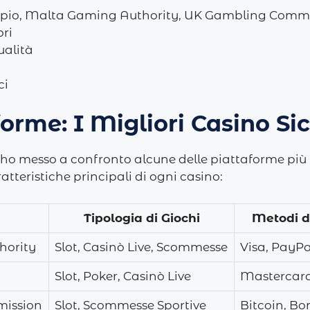
sempio, Malta Gaming Authority, UK Gambling Commi
ori
ualità
ci
forme: I Migliori Casino S
, ho messo a confronto alcune delle piattaforme più 
tteristiche principali di ogni casino:
Tipologia di Giochi
Metodi 
hority
Slot, Casinò Live, Scommesse
Visa, PayPa
Slot, Poker, Casinò Live
Mastercard, 
ission
Slot, Scommesse Sportive
Bitcoin, Bo