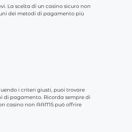
vi. La scelta di un casino sicuro non
cuni dei metodi di pagamento più
ndo i criteri giusti, puoi trovare
zioni di pagamento. Ricorda sempre di
buon casino non AAMS può offrire