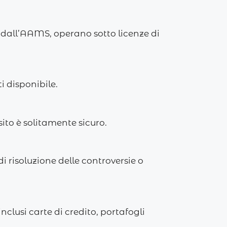
 dall’AAMS, operano sotto licenze di
i disponibile.
sito è solitamente sicuro.
 di risoluzione delle controversie o
lusi carte di credito, portafogli