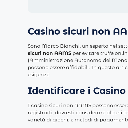
Casino sicuri non AA
Sono Marco Bianchi, un esperto nel sett
sicuri non AAMS
per evitare truffe onl
(Amministrazione Autonoma dei Monopol
possono essere affidabili. In questo artico
esigenze.
Identificare i Casin
I casino sicuri non AAMS possono essere
registrarti, dovresti considerare alcuni c
varietà di giochi, e metodi di pagamento.