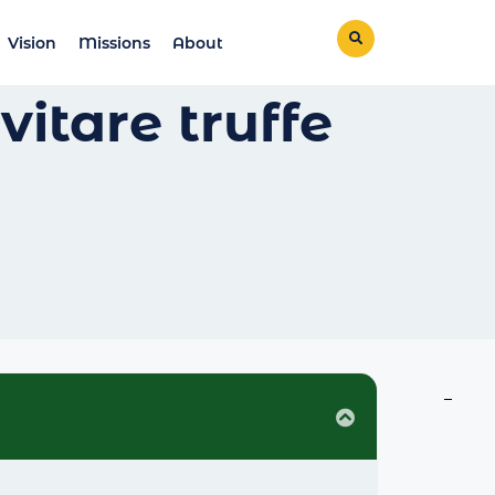
Vision
Missions
About
itare truffe