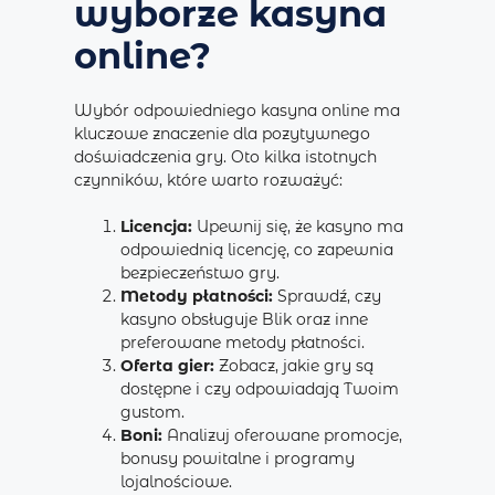
wyborze kasyna
online?
Wybór odpowiedniego kasyna online ma
kluczowe znaczenie dla pozytywnego
doświadczenia gry. Oto kilka istotnych
czynników, które warto rozważyć:
Licencja:
Upewnij się, że kasyno ma
odpowiednią licencję, co zapewnia
bezpieczeństwo gry.
Metody płatności:
Sprawdź, czy
kasyno obsługuje Blik oraz inne
preferowane metody płatności.
Oferta gier:
Zobacz, jakie gry są
dostępne i czy odpowiadają Twoim
gustom.
Boni:
Analizuj oferowane promocje,
bonusy powitalne i programy
lojalnościowe.