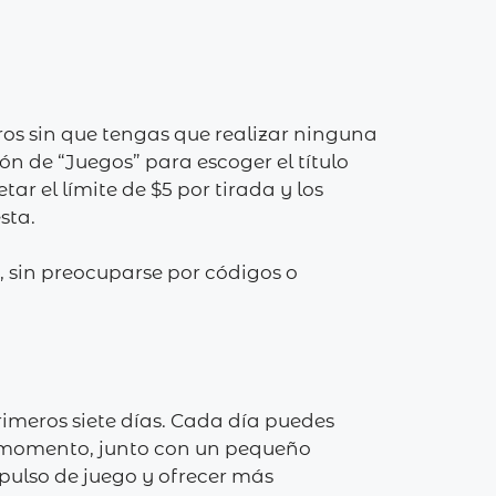
iros sin que tengas que realizar ninguna
ón de “Juegos” para escoger el título
ar el límite de $5 por tirada y los
sta.
, sin preocuparse por códigos o
imeros siete días. Cada día puedes
se momento, junto con un pequeño
pulso de juego y ofrecer más