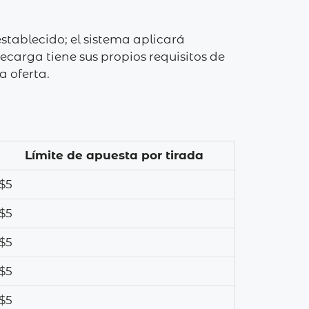
stablecido; el sistema aplicará
carga tiene sus propios requisitos de
a oferta.
Límite de apuesta por tirada
$5
$5
$5
$5
$5