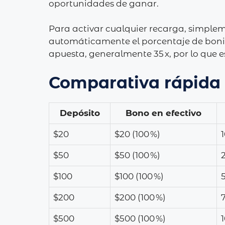
oportunidades de ganar.
Para activar cualquier recarga, simplem
automáticamente el porcentaje de bonif
apuesta, generalmente 35 x, por lo que e
Comparativa rápida 
Depósito
Bono en efectivo
$20
$20 (100 %)
$50
$50 (100 %)
$100
$100 (100 %)
$200
$200 (100 %)
$500
$500 (100 %)