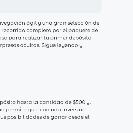
avegación ágil y una gran selección de
n recorrido completo por el paquete de
so para realizar tu primer depósito.
presas ocultas. Sigue leyendo y
epósito hasta la cantidad de $500 y,
n permite que, con una inversión
us posibilidades de ganar desde el