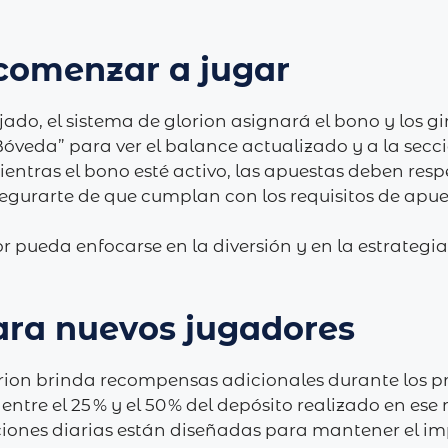
comenzar a jugar
jado, el sistema de glorion asignará el bono y los g
“Bóveda” para ver el balance actualizado y a la secci
ntras el bono esté activo, las apuestas deben respet
segurarte de que cumplan con los requisitos de apue
 pueda enfocarse en la diversión y en la estrategia
para nuevos jugadores
ion brinda recompensas adicionales durante los pr
ntre el 25 % y el 50 % del depósito realizado en e
ciones diarias están diseñadas para mantener el im