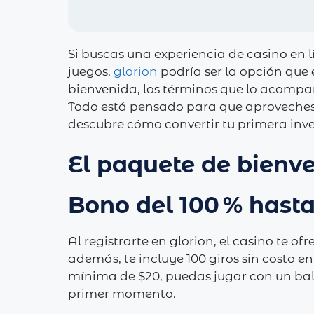
Si buscas una experiencia de casino en 
juegos,
glorion
podría ser la opción que 
bienvenida, los términos que lo acompaña
Todo está pensado para que aproveches 
descubre cómo convertir tu primera inv
El paquete de bienve
Bono del 100 % hasta
Al registrarte en glorion, el casino te 
además, te incluye 100 giros sin costo
mínima de $20, puedas jugar con un bala
primer momento.