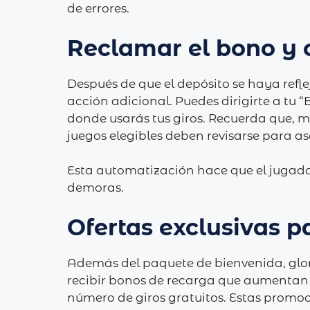
de errores.
Reclamar el bono y 
Después de que el depósito se haya refle
acción adicional. Puedes dirigirte a tu 
donde usarás tus giros. Recuerda que, mie
juegos elegibles deben revisarse para a
Esta automatización hace que el jugador
demoras.
Ofertas exclusivas 
Además del paquete de bienvenida, glor
recibir bonos de recarga que aumentan e
número de giros gratuitos. Estas promo