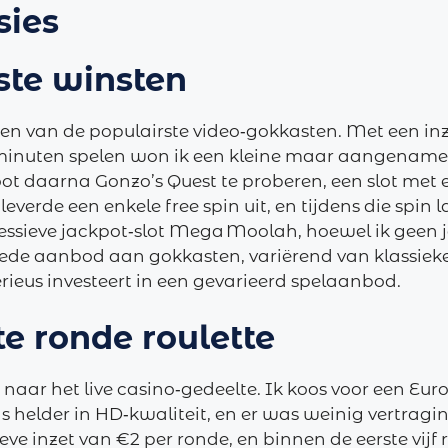
sies
ste winsten
 een van de populairste video‑gokkasten. Met een inz
minuten spelen won ik een kleine maar aangename
oot daarna Gonzo’s Quest te proberen, een slot met
leverde een enkele free spin uit, en tijdens die spin 
gressieve jackpot‑slot Mega Moolah, hoewel ik geen
ede aanbod aan gokkasten, variërend van klassiek
serieus investeert in een gevarieerd spelaanbod.
te ronde roulette
r naar het live casino‑gedeelte. Ik koos voor een Eur
 helder in HD‑kwaliteit, en er was weinig vertragin
eve inzet van €2 per ronde, en binnen de eerste vijf 