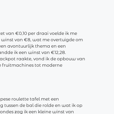
et van €0,10 per draai voelde ik me
 winst van €8, wat me overtuigde om
 een avontuurlijk thema en een
landde ik een winst van €12,28.
 jackpot raakte, vond ik de opbouw van
e fruitmachines tot moderne
opese roulette tafel met een
g tussen de bal die rolde en wat ik op
rondes zag ik een kleine winst van