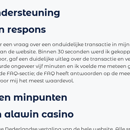
ndersteuning
n respons
 een vraag over een onduidelijke transactie in mijn 
van de website. Binnen 30 seconden werd ik gekop
r, gaf een duidelijke uitleg over de transactie en v
urde ongeveer vijf minuten en ik voelde me meteen
ide FAQ‑sectie; de FAQ heeft antwoorden op de mee
voor mij het meest waardevol.
- en minpunten
n alawin casino
ge Nederlandse vertaling van de hele website. All