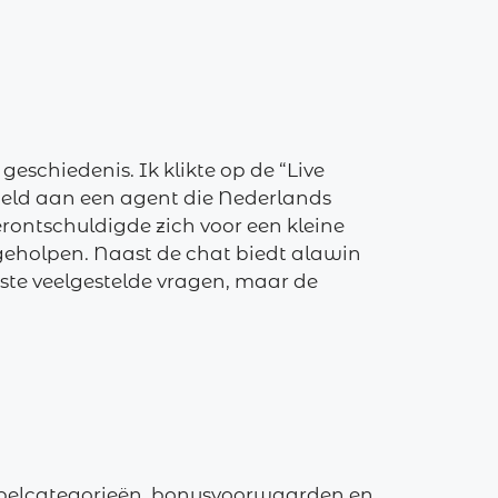
geschiedenis. Ik klikte op de “Live
peld aan een agent die Nederlands
erontschuldigde zich voor een kleine
 geholpen. Naast de chat biedt alawin
ste veelgestelde vragen, maar de
e spelcategorieën, bonusvoorwaarden en