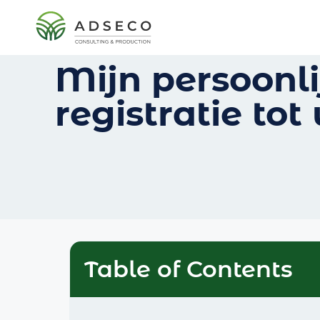
Mijn persoonli
registratie tot
Table of Contents