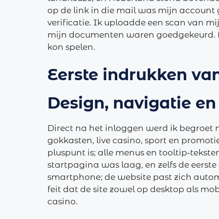
op de link in die mail was mijn account
verificatie. Ik uploadde een scan van mi
mijn documenten waren goedgekeurd. Het
kon spelen.
Eerste indrukken va
Design, navigatie en
Direct na het inloggen werd ik begroet 
gokkasten, live casino, sport en promoti
pluspunt is; alle menus en tooltip‑teks
startpagina was laag, en zelfs de eerste
smartphone; de website past zich autom
feit dat de site zowel op desktop als mo
casino.