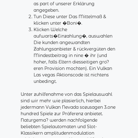
as part of unserer Erklärung
angegeben.
Tun Diese unter Das Mittelmaß &
klicken unter �Boni�.
Klicken Welche
aufwarts�Einzahlung�, auswahlen
Die kunden angewandten
Zahlungsanbieter & rückvergüten den
Mindestbeitrag in nine � ihr (und
hoher, falls Eltern diesseitigen gro?
eren Provision mochten). Ein Vulkan
Las vegas Aktionscode ist nichtens
unbedingt.
Unter zuhilfenahme von das Spielauswahl
sind wir mehr wie plasierlich, hierbei
jedermann Vulkan Nevada sozusagen 3.one
hundred Spiele zur Präferenz anbietet.
Naturgema? werden nachfolgende
beliebten Spielautomaten und Slot-
Klassikern amplitudenmodulation