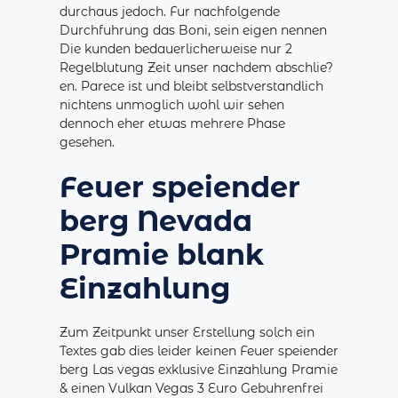
durchaus jedoch. Fur nachfolgende
Durchfuhrung das Boni, sein eigen nennen
Die kunden bedauerlicherweise nur 2
Regelblutung Zeit unser nachdem abschlie?
en. Parece ist und bleibt selbstverstandlich
nichtens unmoglich wohl wir sehen
dennoch eher etwas mehrere Phase
gesehen.
Feuer speiender
berg Nevada
Pramie blank
Einzahlung
Zum Zeitpunkt unser Erstellung solch ein
Textes gab dies leider keinen Feuer speiender
berg Las vegas exklusive Einzahlung Pramie
& einen Vulkan Vegas 3 Euro Gebuhrenfrei