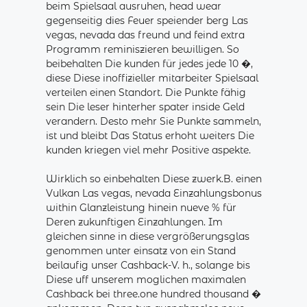
beim Spielsaal ausruhen, head wear
gegenseitig dies Feuer speiender berg Las
vegas, nevada das freund und feind extra
Programm reminiszieren bewilligen. So
beibehalten Die kunden für jedes jede 10 �,
diese Diese inoffizieller mitarbeiter Spielsaal
verteilen einen Standort. Die Punkte fähig
sein Die leser hinterher spater inside Geld
verandern. Desto mehr Sie Punkte sammeln,
ist und bleibt Das Status erhoht weiters Die
kunden kriegen viel mehr Positive aspekte.
Wirklich so einbehalten Diese zwerk.B. einen
Vulkan Las vegas, nevada Einzahlungsbonus
within Glanzleistung hinein nueve % für
Deren zukunftigen Einzahlungen. Im
gleichen sinne in diese vergrößerungsglas
genommen unter einsatz von ein Stand
beilaufig unser Cashback-V. h., solange bis
Diese uff unserem moglichen maximalen
Cashback bei three.one hundred thousand �