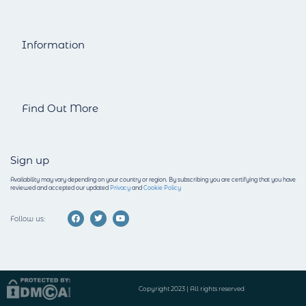
Information
Find Out More
Sign up
Availability may vary depending on your country or region.
By subscribing you are certifying that you have
reviewed and accepted our updated
Privacy
and
Cookie Policy
Follow us:
Copyright 2023 | All rights reserved