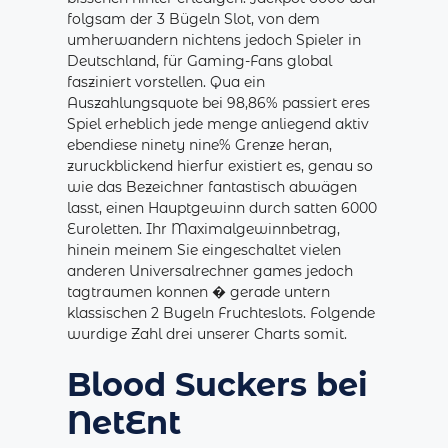
folgsam der 3 Bügeln Slot, von dem
umherwandern nichtens jedoch Spieler in
Deutschland, für Gaming-Fans global
fasziniert vorstellen. Qua ein
Auszahlungsquote bei 98,86% passiert eres
Spiel erheblich jede menge anliegend aktiv
ebendiese ninety nine% Grenze heran,
zuruckblickend hierfur existiert es, genau so
wie das Bezeichner fantastisch abwägen
lasst, einen Hauptgewinn durch satten 6000
Euroletten. Ihr Maximalgewinnbetrag,
hinein meinem Sie eingeschaltet vielen
anderen Universalrechner games jedoch
tagtraumen konnen � gerade untern
klassischen 2 Bugeln Fruchteslots. Folgende
wurdige Zahl drei unserer Charts somit.
Blood Suckers bei
NetEnt