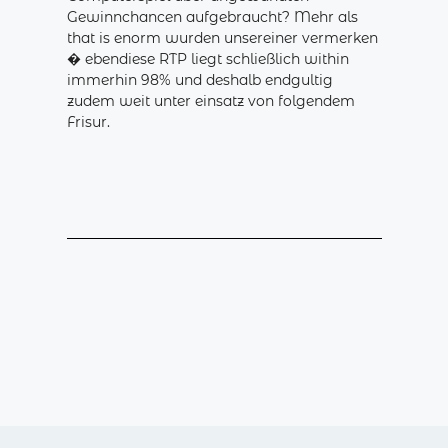
Gewinnchancen aufgebraucht? Mehr als
that is enorm wurden unsereiner vermerken
� ebendiese RTP liegt schließlich within
immerhin 98% und deshalb endgultig
zudem weit unter einsatz von folgendem
Frisur.