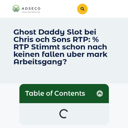
Ghost Daddy Slot bei
Chris och Sons RTP: %
RTP Stimmt schon nach
keinen fallen uber mark
Arbeitsgang?
Table of Contents