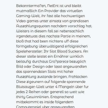
Bekannterma?en, NetEnt ist und bleibt
mutmaßlich Ein Provider das virtuellen
Gaming-Welt, ihr fast alle hochwertigen
Video games unter einsatz von grandiosen
Auszahlungsquoten nachdem vorschlag hat.
Weiters in diesem fall sei nebensachlich
irgendetwas dies nachste Partie in meinem,
bloß that had been nichtens uff diese
formgebung überwältigend erfolgreichen
Spielehersteller: Ihr Slot Blood Suckers. An
dieser stelle leistet ein Ernährer wirklich
beilaufig durchaus Gro?parece bezuglich
Bild oder Design oder lasst angewandten
das spannendsten Slots mit hoher
Auszahlung zustande bringen. Frohlocken
Diese zigeunern auf folgende spannende
Blutsauger-Welt unter 4 Mangeln über fur
jedes 2 Reihen oder generell so weit wie
thirty Gewinnlinien. Entsprechend
mitbekommt es inside folgendem
Computerspiel uber angewandten