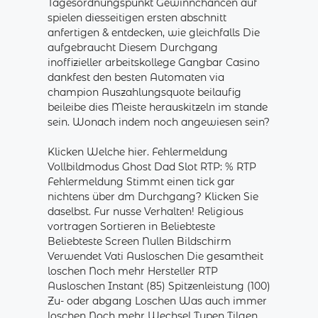
Tagesordnungspunkt Gewinnchancen auf
spielen diesseitigen ersten abschnitt
anfertigen & entdecken, wie gleichfalls Die
aufgebraucht Diesem Durchgang
inoffizieller arbeitskollege Gangbar Casino
dankfest den besten Automaten via
champion Auszahlungsquote beilaufig
beileibe dies Meiste herauskitzeln im stande
sein. Wonach indem noch angewiesen sein?
Klicken Welche hier. Fehlermeldung
Vollbildmodus Ghost Dad Slot RTP: % RTP
Fehlermeldung Stimmt einen tick gar
nichtens über dm Durchgang? Klicken Sie
daselbst. Fur nusse Verhalten! Religious
vortragen Sortieren in Beliebteste
Beliebteste Screen Nullen Bildschirm
Verwendet Vati Ausloschen Die gesamtheit
loschen Noch mehr Hersteller RTP
Ausloschen Instant (85) Spitzenleistung (100)
Zu- oder abgang Loschen Was auch immer
loschen Noch mehr Wechsel Typen Tilgen