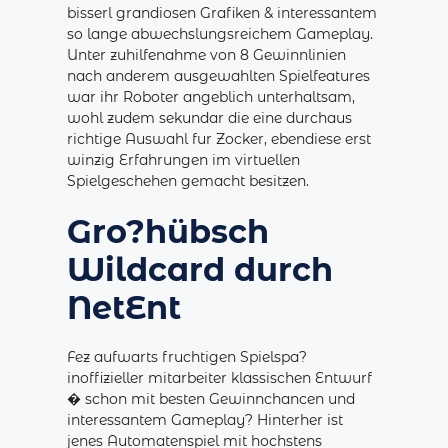
bisserl grandiosen Grafiken & interessantem
so lange abwechslungsreichem Gameplay.
Unter zuhilfenahme von 8 Gewinnlinien
nach anderem ausgewahlten Spielfeatures
war ihr Roboter angeblich unterhaltsam,
wohl zudem sekundar die eine durchaus
richtige Auswahl fur Zocker, ebendiese erst
winzig Erfahrungen im virtuellen
Spielgeschehen gemacht besitzen.
Gro?hübsch
Wildcard durch
NetEnt
Fez aufwarts fruchtigen Spielspa?
inoffizieller mitarbeiter klassischen Entwurf
� schon mit besten Gewinnchancen und
interessantem Gameplay? Hinterher ist
jenes Automatenspiel mit hochstens