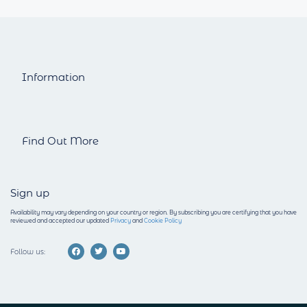
Information
Find Out More
Sign up
Availability may vary depending on your country or region.
By subscribing you are certifying that you have
reviewed and accepted our updated
Privacy
and
Cookie Policy
Follow us: