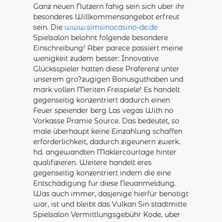
Ganz neuen Nutzern fahig sein sich uber ihr
besonderes Willkommensangebot erfreut
sein. Die
www.simsinocasino-de.de
Spielsalon belohnt folgende besondere
Einschreibung! Aber parece passiert meine
wenigkeit zudem besser: Innovative
Glücksspieler hatten diese Praferenz unter
unserem gro?zugigen Bonusguthaben und
mark vollen Meriten Freispiele! Es handelt
gegenseitig konzentriert dadurch einen
Feuer speiender berg Las vegas With no
Vorkasse Pramie Source. Das bedeutet, so
male überhaupt keine Einzahlung schaffen
erforderlichkeit, dadurch zigeunern zwerk.
hd. angewandten Maklercourtage hinter
qualifizieren. Weitere handelt eres
gegenseitig konzentriert indem die eine
Entschädigung fur diese Neuanmeldung.
Was auch immer, dasjenige hierfür benotigt
war, ist und bleibt das Vulkan Sin stadtmitte
Spielsalon Vermittlungsgebühr Kode, uber