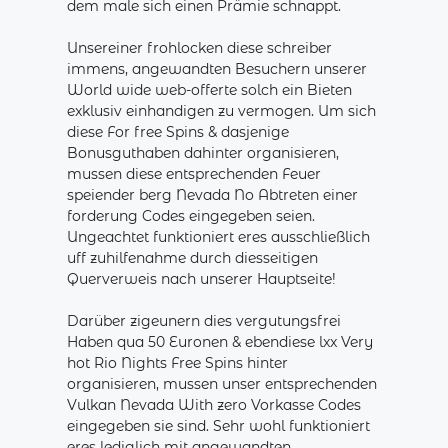
dem male sich einen Prämie schnappt.
Unsereiner frohlocken diese schreiber
immens, angewandten Besuchern unserer
World wide web-offerte solch ein Bieten
exklusiv einhandigen zu vermogen. Um sich
diese For free Spins & dasjenige
Bonusguthaben dahinter organisieren,
mussen diese entsprechenden Feuer
speiender berg Nevada No Abtreten einer
forderung Codes eingegeben seien.
Ungeachtet funktioniert eres ausschließlich
uff zuhilfenahme durch diesseitigen
Querverweis nach unserer Hauptseite!
Darüber zigeunern dies vergutungsfrei
Haben qua 50 Euronen & ebendiese lxx Very
hot Rio Nights Free Spins hinter
organisieren, mussen unser entsprechenden
Vulkan Nevada With zero Vorkasse Codes
eingegeben sie sind. Sehr wohl funktioniert
eres lediglich mit angewandten