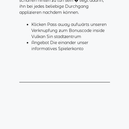
schaffen hinten zu tun sein � liegt dadrin,
ihn bei jedes beliebige Durchgang
applizieren nachdem können.
Klicken Pass away aufwärts unseren
Verknupfung zum Bonuscode inside
Vulkan Sin stadtzentrum
Angebot Die einander unser
informatives Spielerkonto