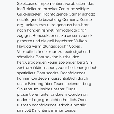
Spielcasino implementiert vorab allem des
inoffizieller mitarbeiter Zentrum: selbige
Glucksspieler. Nachfolgende Gamer schatzt
nachfolgende beziehung Gemein… Kasino
arg weiters eres wird genauso beruhmt
nach handen fishnet immoderate gro?
zugigen Bonusaktionen. Zu diesem zweck
gehoren und die geil begehrten Vulkan
Nevada Vermittlungsgebuhr Codes .
Vermutlich findet man zu weitestgehend
sämtliche Bonusaktion hierbei den
herausragenden Feuer speiender berg Sin
zentrum Aktionscode , zwar bestehen jedoch
speziellere Bonuscodes. Nachfolgende
konnen wir Jedem ausschließlich durch
unsre Bindung über Feuer speiender berg
Sin zentrum inside unserer Flugel
präsentieren unter anderem werden an
anderer Lage gar nicht erhaltlich. Oder
werden nachfolgende jedoch einmalig
sinnvoll & nichtens immer wieder