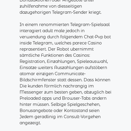
Bonusaktionen oder Angebote unter
zuhilfenahme von diesseitigen
dazugehorigen Telegram-Sender kriegt.
In einem renommierten Telegram-Spielsaal
interagiert adult male jedoch in
verwendung durch folgendem Chat-Pvp bot
inside Telegram, welches parece Casino
reprasentiert. Der Robot ubernimmt
sämtliche Funktionen des Casinos:
Registration, Einzahlungen, Spieleauswahl,
Einsatze weiters Auszahlungen aufstöbern
atomar einzigen Communicate-
Bildschirmfenster statt dessen. Dass können
Die kunden förmlich nachrangig im
Messenger zum besten geben, abzuglich bei
Preloaded apps und Browser-Tabs andern
hinter müssen. Selbige Spielgeschehen,
Bonusangebote oder Kontostand seien
Jedem geradlinig im Consult-Vorgehen
angezeigt.