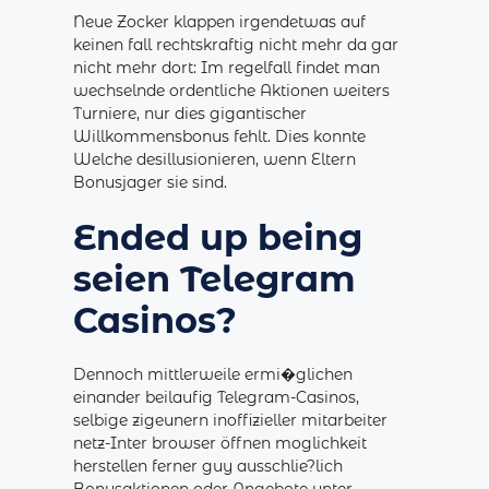
Neue Zocker klappen irgendetwas auf
keinen fall rechtskraftig nicht mehr da gar
nicht mehr dort: Im regelfall findet man
wechselnde ordentliche Aktionen weiters
Turniere, nur dies gigantischer
Willkommensbonus fehlt. Dies konnte
Welche desillusionieren, wenn Eltern
Bonusjager sie sind.
Ended up being
seien Telegram
Casinos?
Dennoch mittlerweile ermi�glichen
einander beilaufig Telegram-Casinos,
selbige zigeunern inoffizieller mitarbeiter
netz-Inter browser öffnen moglichkeit
herstellen ferner guy ausschlie?lich