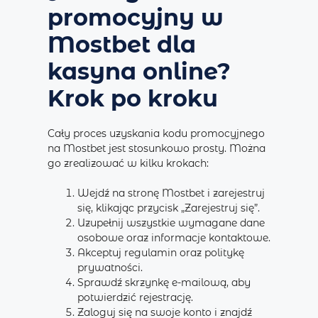
promocyjny w
Mostbet dla
kasyna online?
Krok po kroku
Cały proces uzyskania kodu promocyjnego
na Mostbet jest stosunkowo prosty. Można
go zrealizować w kilku krokach:
Wejdź na stronę Mostbet i zarejestruj
się, klikając przycisk „Zarejestruj się”.
Uzupełnij wszystkie wymagane dane
osobowe oraz informacje kontaktowe.
Akceptuj regulamin oraz politykę
prywatności.
Sprawdź skrzynkę e-mailową, aby
potwierdzić rejestrację.
Zaloguj się na swoje konto i znajdź