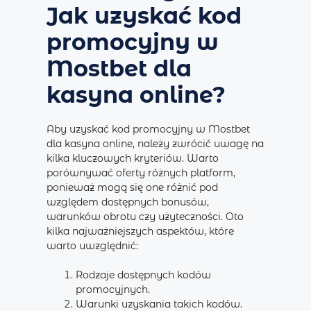
Jak uzyskać kod
promocyjny w
Mostbet dla
kasyna online?
Aby uzyskać kod promocyjny w Mostbet
dla kasyna online, należy zwrócić uwagę na
kilka kluczowych kryteriów. Warto
porównywać oferty różnych platform,
ponieważ mogą się one różnić pod
względem dostępnych bonusów,
warunków obrotu czy użyteczności. Oto
kilka najważniejszych aspektów, które
warto uwzględnić:
Rodzaje dostępnych kodów
promocyjnych.
Warunki uzyskania takich kodów.