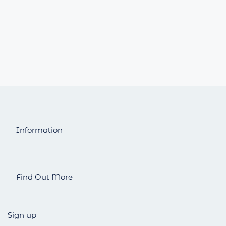
Information
Find Out More
Sign up