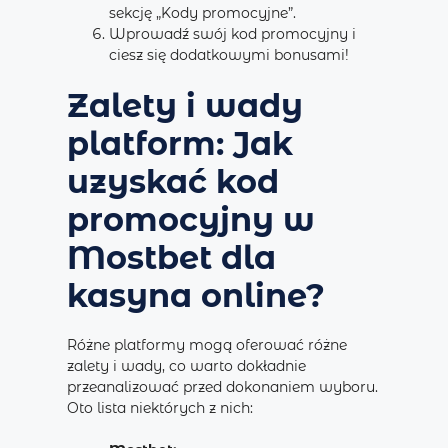
sekcję „Kody promocyjne”.
Wprowadź swój kod promocyjny i
ciesz się dodatkowymi bonusami!
Zalety i wady
platform: Jak
uzyskać kod
promocyjny w
Mostbet dla
kasyna online?
Różne platformy mogą oferować różne
zalety i wady, co warto dokładnie
przeanalizować przed dokonaniem wyboru.
Oto lista niektórych z nich: