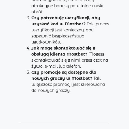
atrakcyjne bonusy powitalne i niski
obrót.
Czy potrzebuję weryfikacji, aby
uzyskać kod w Mostbet?
Tak, proces
weryfikacji jest konieczny, aby
zapewnić bezpieczeństwo
użytkowników.
Jak mogę skontaktować się z
obsługą klienta Mostbet?
Możesz
skontaktować się z nimi przez czat na
żywo, e-mail lub telefon.
Czy promocje są dostępne dla
nowych graczy w Mostbet?
Tak,
większość promocji jest skierowana
do nowych graczy.