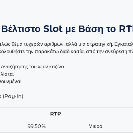
ο Βέλτιστο Slot με Βάση το R
πλώς θέμα τυχερών αριθμών, αλλά μια στρατηγική. Εγκαταλε
 ακολουθήστε την παρακάτω διαδικασία, από την ανεύρεση π
Αναζήτησης του λεον καζίνο.
λίστα.
νουνμένα!
ρ (Pay‑in).
RTP
99,50 %
Μικρό