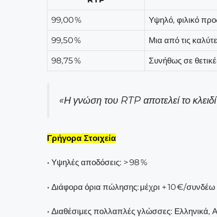
99,00 %
Υψηλό, φιλικό προ
99,50 %
Μια από τις καλύτ
98,75 %
Συνήθως σε θετικέ
«Η γνώση του RTP αποτελεί το κλειδί 
Γρήγορα Στοιχεία
• Υψηλές αποδόσεις: > 98 %
• Διάφορα όρια πώλησης: μέχρι + 10 €/συνδέω
• Διαθέσιμες πολλαπλές γλώσσες: Ελληνικά, Α