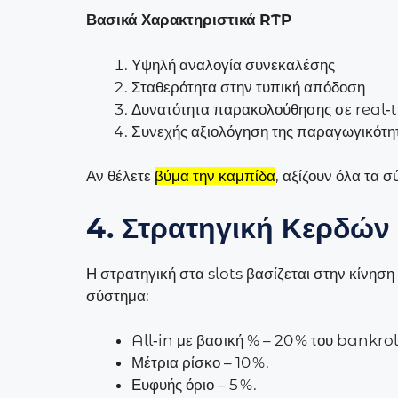
Βασικά Χαρακτηριστικά RTP
Υψηλή αναλογία συνεκαλέσης
Σταθερότητα στην τυπική απόδοση
Δυνατότητα παρακολούθησης σε real‑
Συνεχής αξιολόγηση της παραγωγικότη
Αν θέλετε
βύμα την καμπίδα
, αξίζουν όλα τα σ
4. Στρατηγική Κερδών
Η στρατηγική στα slots βασίζεται στην κίνηση
σύστημα:
All‑in με βασική % – 20 % του bankrol
Μέτρια ρίσκο – 10 %.
Ευφυής όριο – 5 %.