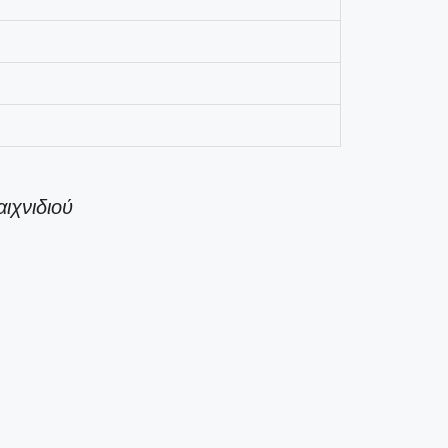
αιχνιδιού