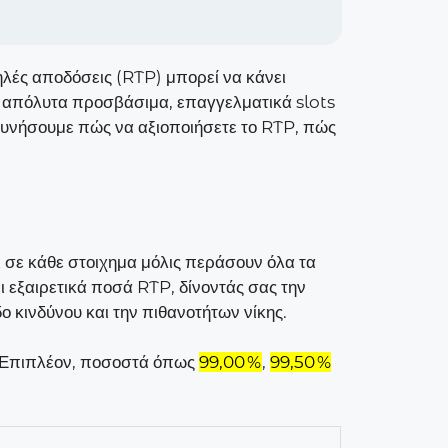
λές αποδόσεις (RTP) μπορεί να κάνει
ι απόλυτα προσβάσιμα, επαγγελματικά slots
ρευνήσουμε πώς να αξιοποιήσετε το RTP, πώς
σε κάθε στοιχημα μόλις περάσουν όλα τα
ι εξαιρετικά ποσά RTP, δίνοντάς σας την
δο κινδύνου και την πιθανοτήτων νίκης.
%. Επιπλέον, ποσοστά όπως
99,00 %
,
99,50 %