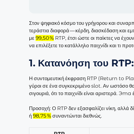
Στον ψηφιακό κόσμο του γρήγορου και συναρπ
τεράστια διαφορά — κέρδη, διασκέδαση και εμ
με
99,50 %
RTP, έτσι ώστε οι παίκτες να έχου
να επιλέξετε το κατάλληλο παιχνίδι και τι προ
1. Κατανόηση του RTP: 
Η συντομευτική έκφραση RTP (Return to Play
γύροι σε ένα συγκεκριμένο slot. Αν ωστόσο θα
σιγουριά, ότι το παιχνίδι είναι αριστερά. Эта
Προσοχή: Ο RTP δεν εξασφαλίζει νίκη, αλλά δ
ή
98,75 %
συναντώνται διεθνώς.
RTP