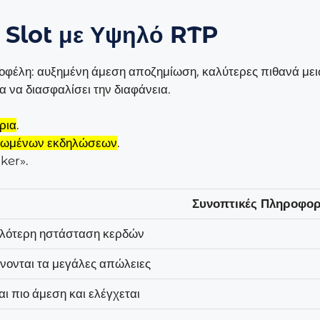
ν Slot με Υψηλό RTP
φέλη: αυξημένη άμεση αποζημίωση, καλύτερες πιθανά μειώμ
 να διασφαλίσει την διαφάνεια.
ρια
.
ρωμένων εκδηλώσεων
.
ker».
Συνοπτικές Πληροφορ
λότερη ηστάσταση κερδών
νονται τα μεγάλες απώλειες
αι πιο άμεση και ελέγχεται