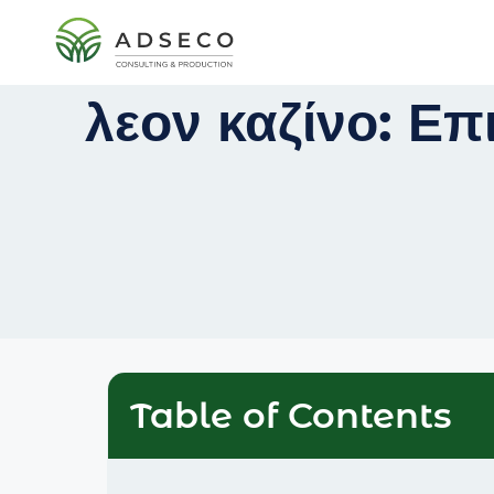
λεον καζίνο: Ε
Table of Contents