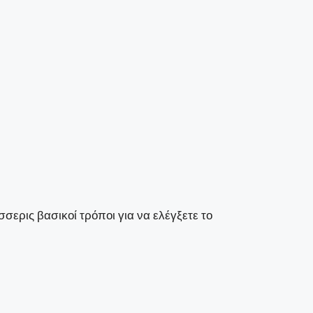
σερις βασικοί τρόποι για να ελέγξετε το