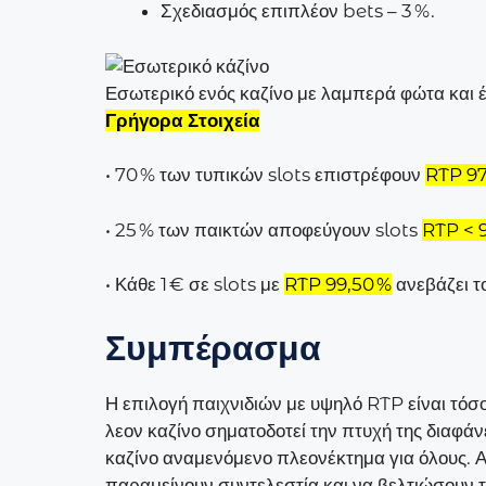
Σχεδιασμός επιπλέον bets – 3 %.
Εσωτερικό ενός καζίνο με λαμπερά φώτα και 
Γρήγορα Στοιχεία
• 70 % των τυπικών slots επιστρέφουν
RTP 97
• 25 % των παικτών αποφεύγουν slots
RTP < 
• Κάθε 1 € σε slots με
RTP 99,50 %
ανεβάζει τ
Συμπέρασμα
Η επιλογή παιχνιδιών με υψηλό RTP είναι τό
λεον καζίνο σηματοδοτεί την πτυχή της διαφάν
καζίνο αναμενόμενο πλεονέκτημα για όλους. Α
παραμείνουν συντελεστία και να βελτιώσουν τι