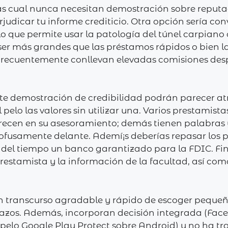
s cual nunca necesitan demostración sobre reputa
udicar tu informe crediticio. Otra opción serí­a con
lo que permite usar la patologí­a del túnel carpiano 
n ser más grandes que las préstamos rápidos o bien
e frecuentemente conllevan elevadas comisiones des
te demostración de credibilidad podrán parecer a
 pelo las valores sin utilizar una. Varios prestami
recen en su asesoramiento; demás tienen palabras 
ofusamente delante. Ademí¡s deberías repasar los 
ar del tiempo un banco garantizado para la FDIC. Fi
restamista y la información de la facultad, así como
n transcurso agradable y rápido de escoger pequeñ
plazos. Además, incorporan decisión integrada (Face
pelo Google Play Protect sobre Android) y no ha tr