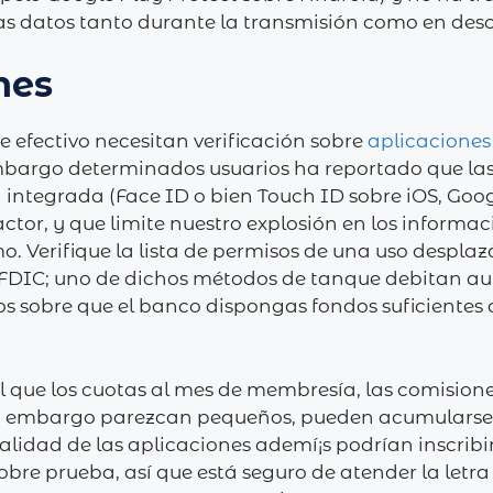
las datos tanto durante la transmisión como en des
nes
 efectivo necesitan verificación sobre
aplicaciones
mbargo determinados usuarios ha reportado que las
ad integrada (Face ID o bien Touch ID sobre iOS, Goo
tor, y que limite nuestro explosión en los informac
. Verifique la lista de permisos de una uso desplazá
a FDIC; uno de dichos métodos de tanque debitan a
ros sobre que el banco dispongas fondos suficientes c
l que los cuotas al mes de membresía, las comisione
in embargo parezcan pequeños, pueden acumularse
talidad de las aplicaciones ademí¡s podrían inscrib
re prueba, así que está seguro de atender la letra 