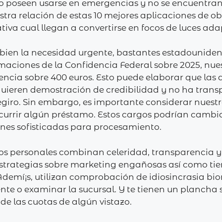
lo poseen usarse en emergencias y no se encuentra
stra relación de estas 10 mejores aplicaciones de o
va cual llegan a convertirse en focos de luces adap
bien la necesidad urgente, bastantes estadounidens
maciones de la Confidencia Federal sobre 2025, nu
ncia sobre 400 euros. Esto puede elaborar que las 
quieren demostración de credibilidad y no ha trans
iro. Sin embargo, es importante considerar nuestro
ecurrir algún préstamo. Estos cargos podrían cambi
nes sofisticadas para procesamiento.
os personales combinan celeridad, transparencia y
estrategias sobre marketing engañosas así­ como ti
Ademí¡s, utilizan comprobación de idiosincrasia biom
e o examinar la sucursal. Y te tienen un plancha so
 de las cuotas de algún vistazo.