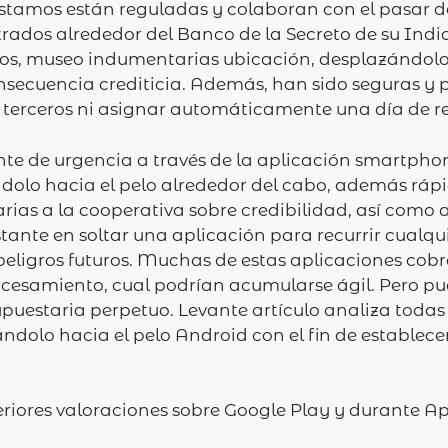
stamos están reguladas y colaboran con el pasar 
rados alrededor del Banco de la Secreto de su Indi
os, museo indumentarias ubicación, desplazándolo 
onsecuencia crediticia. Además, han sido seguras 
n terceros ni asignar automáticamente una día de 
nte de urgencia a través de la aplicación smartphon
dolo hacia el pelo alrededor del cabo, además ráp
as a la cooperativa sobre credibilidad, así­ como 
nte en soltar una aplicación para recurrir cualqu
s peligros futuros. Muchas de estas aplicaciones c
cesamiento, cual podrían acumularse ágil. Pero pue
puestaria perpetuo. Levante artículo analiza todas 
olo hacia el pelo Android con el fin de establecer 
iores valoraciones sobre Google Play y durante App 