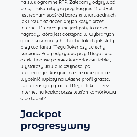
na swe ogromne RTP. Zalecamy odgrywać
po tę znakomitą grę przy kasynie MostBet;
jest jednym spośród bardziej wiarygodnych
jak i również docenianych kasyn przez
internet. Progresywne jackpoty to rodzaj
nagrody, która jest dostępna w wybranych
grach kasynowych, choćby takich jak sloty
przy wariantu Mega Joker czy uciechy
karciane. Żeby odgrywać przy Mega Joker
dzięki finanse poprzez komórkę czy tablet,
wystarczy utrwalić czujności po
wybieranym kasynie internetowego oraz
wypełnić wpłaty na własne profil gracza.
Wówczas gdy grać w Mega Joker przez
internet na kapitał przez telefon komórkowy
albo tablet?
Jackpot
progresywny