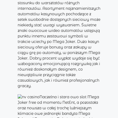
stosunku do warsztatów różnych
internautów. Asortyment najznamienitszych
automatów kasynowych pochodzące z
setek swobodnie dostępnych sieciowy może
niekiedy stać uwagi wyzwaniem. Świetne
znaki owocowe wideo automatów ustępują
punktu innemu zestawowi symboli w
trakcie uciechy po Mega Joker. Dużo kasyn
sieciowy oferuje bonusy oraz zakupy w
ciągu grę po automaty, w poniższym Mega
Joker. Dobry procent wypłat wydaje się być
wzbogacony emocjonującą rozgrywką jak i
również doskonałym designem, co
niewątpliwie przyciągnie także
casualowych, jak i również profesjonalnych
graczy.
Naczelna i stara owo slot Mega
Joker free od momentu NetEnt, a pozostała
oraz nowsza w całej trochę luźniejszym
klimacie owe jednoręki bandyta Mega