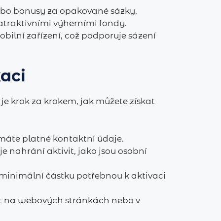
ebo bonusy za opakované sázky.
 atraktivními výherními fondy.
bilní zařízení, což podporuje sázení
aci
je krok za krokem, jak můžete získat
e máte platné kontaktní údaje.
je nahrání aktivit, jako jsou osobní
 minimální částku potřebnou k aktivaci
ít na webových stránkách nebo v