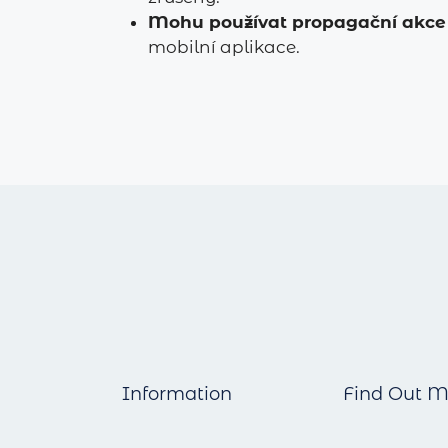
Mohu používat propagační akce 
mobilní aplikace.
Information
Find Out M