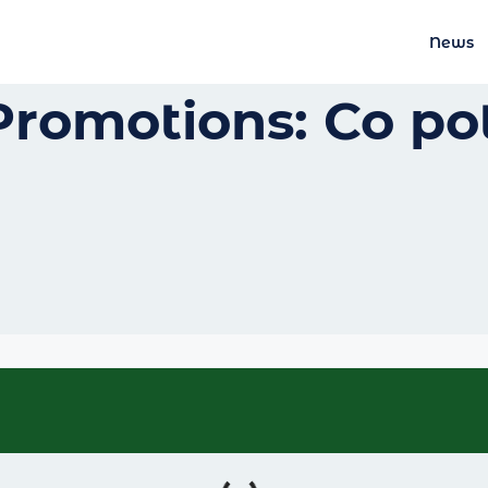
News
romotions: Co po