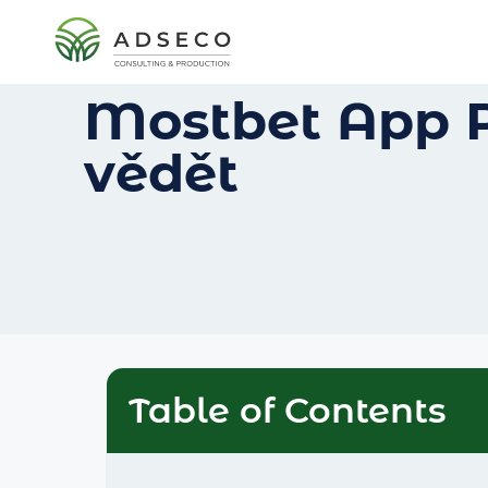
Mostbet App P
vědět
Table of Contents