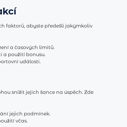
akcí
h faktorů, abyste předešli jakýmkoliv
ení a časových limitů.
i a použití bonusu.
ortovní události.
ou snížit jejich šance na úspěch. Zde
ání jejich podmínek.
užití včas.