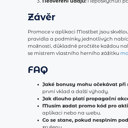
Neověření údajů:
Neposkytnutí po
Závěr
Promoce v aplikaci Mostbet jsou skvělou p
pravidla a podmínky jednotlivých nabíd
možností, důkladně pročtěte každou nab
se mistrem vlastního herního zážitku
mo
FAQ
Jaké bonusy mohu očekávat při r
první vklad a další výhody.
Jak dlouho platí propagační akc
Musím zadat promo kód pro akt
aplikaci nebo na webu.
Co se stane, pokud nesplním po
zrušeny.