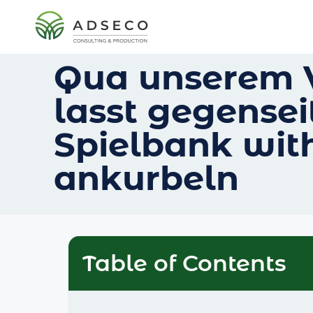
Qua unserem 
lasst gegensei
Spielbank wit
ankurbeln
Table of Contents