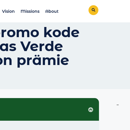
Vision
Missions
About
promo kode
das Verde
on prämie