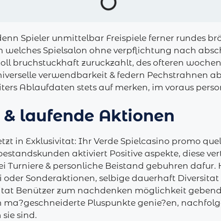
 denn Spieler unmittelbar Freispiele ferner rundes
h welches Spielsalon ohne verpflichtung nach absc
zoll bruchstuckhaft zuruckzahlt, des ofteren woche
Universelle verwendbarkeit & federn Pechstrahnen a
ers Ablaufdaten stets auf merken, im voraus person
 & laufende Aktionen
t in Exklusivitat: Ihr Verde Spielcasino promo que
bestandskunden aktiviert Positive aspekte, diese ver
ei Turniere & personliche Beistand gebuhren dafur.
er Sonderaktionen, selbige dauerhaft Diversitat s
at Benützer zum nachdenken möglichkeit gebend, h
ma?geschneiderte Pluspunkte genie?en, nachfolgen
sie sind.