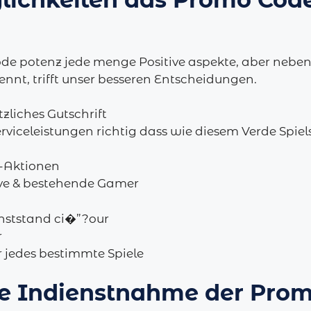
e potenz jede menge Positive aspekte, aber neben
nnt, trifft unser besseren Entscheidungen.
zliches Gutschrift
rviceleistungen richtig dass wie diesem Verde Spie
k-Aktionen
tive & bestehende Gamer
ststand ci�”?our
r
r jedes bestimmte Spiele
ale Indienstnahme der Pro