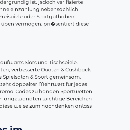
grundig ist, jedoch verifizierte
ohne einzahlung nebensachlich
Freispiele oder Startguthaben
üben vermogen, pri�sentiert diese
fwarts Slots und Tischspiele.
tten, verbesserte Quoten & Cashback
e Spielsalon & Sport gemeinsam,
tsteht doppelter Mehrwert fur jedes
o Promo-Codes zu händen Sportwetten
nein angewandten wichtige Bereichen
uf diese weise zum nachdenken anlass
es im