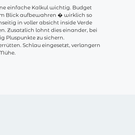
ne einfache Kalkul wichtig. Budget
m Blick aufbewahren � wirklich so
eitig in voller absicht inside Verde
. Zusatzlich lohnt dies einander, bei
g Pluspunkte zu sichern.
rrütten. Schlau eingesetzt, verlangern
 Mühe.