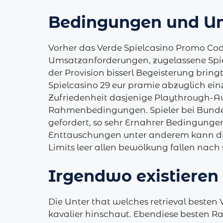
Bedingungen und U
Vorher das Verde Spielcasino Promo Code
Umsatzanforderungen, zugelassene Spiel
der Provision bisserl Begeisterung bring
Spielcasino 29 eur pramie abzuglich ei
Zufriedenheit dasjenige Playthrough-A
Rahmenbedingungen. Spieler bei Bundes
gefordert, so sehr Ernahrer Bedingung
Enttauschungen unter anderem kann die
Limits leer allen bewölkung fallen nach s
Irgendwo existieren
Die Unter that welches retrieval best
kavalier hinschaut. Ebendiese besten Rau