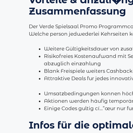
Zusammenfassung
Der Verde Spielsaal Promo Programmcod
Welche person jedwederlei Kehrseiten ke
Weitere Gültigkeitsdauer von zusat
Risikofreies Kostenaufwand mit Se
abzuglich einzahlung
Blank Freispiele weiters Cashbac
Attraktive Deals fur jedes innova
Umsatzbedingungen konnen höch
Aktionen werden häufig temporä
Einige Codes gultig cí…”œur nur fu
Infos für die optim