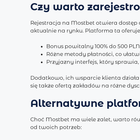
Czy warto zarejestr
Rejestracja na Mostbet otwiera dostęp
aktualnie na rynku. Platforma ta oferuje
Bonus powitalny 100% do 500 PLN
Różne metody płatności, co ułatw
Przyjazny interfejs, który sprawia,
Dodatkowo, ich wsparcie klienta działa
się także ofertą zakładów na różne dys
Alternatywne platf
Choć Mostbet ma wiele zalet, warto ró
od twoich potrzeb: