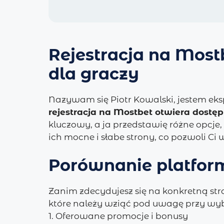
Rejestracja na Most
dla graczy
Nazywam się Piotr Kowalski, jestem eksp
rejestracja na Mostbet otwiera dostę
kluczowy, a ja przedstawię różne opcje,
ich mocne i słabe strony, co pozwoli Ci 
Porównanie platfor
Zanim zdecydujesz się na konkretną stro
które należy wziąć pod uwagę przy wyb
1. Oferowane promocje i bonusy