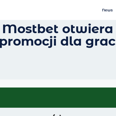
News
a Mostbet otwiera
romocji dla gra