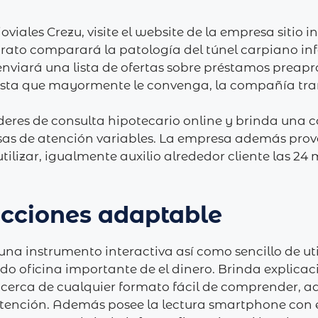
joviales Crezu, visite el website de la empresa sitio 
to comparará la patologí­a del túnel carpiano inf
enviará una lista de ofertas sobre préstamos preapr
ta que mayormente le convenga, la compañía transf
íderes de consulta hipotecario online y brinda una
sas de atención variables. La empresa además pro
tilizar, igualmente auxilio alrededor cliente las 24 
acciones adaptable
na instrumento interactiva así­ como sencillo de ut
do oficina importante de el dinero. Brinda explicac
acerca de cualquier formato fácil de comprender, 
atención. Además posee la lectura smartphone con el 