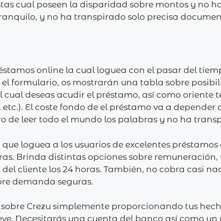
stas cual poseen la disparidad sobre montos y no h
o tranquilo, y no ha transpirado solo precisa docum
éstamos online la cual loguea con el pasar del tie
el formulario, os mostrarán una tabla sobre posibil
l cual deseas acudir el préstamo, así­ como oriente
 etc.). El coste fondo de el préstamo va a depender
uro de leer todo el mundo los palabras y no ha transp
 que loguea a los usuarios de excelentes préstamos 
ras. Brinda distintas opciones sobre remuneración, 
del cliente los 24 horas. También, no cobra casi n
sobre demanda seguras.
o sobre Crezu simplemente proporcionando tus hech
e. Necesitarás una cuenta del banco así­ como un