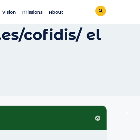
Vision
Missions
About
s/cofidis/ el