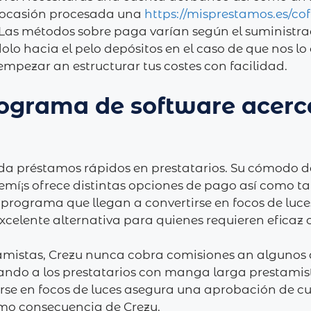
ta ocasión procesada una
https://misprestamos.es/cof
Las métodos sobre paga varían según el suministr
o hacia el pelo depósitos en el caso de que nos lo
empezar an estructurar tus costes con facilidad.
ograma de software acerca
nda préstamos rápidos en prestatarios. Su cómodo d
í¡s ofrece distintas opciones de pago así­ como ta
n programa que llegan a convertirse en focos de luce
xcelente alternativa para quienes requieren efica
amistas, Crezu nunca cobra comisiones an algunos q
ando a los prestatarios con manga larga prestamista
tirse en focos de luces asegura una aprobación de 
omo consecuencia de Crezu.