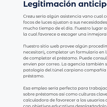
Legitimación antici
Crezu serí­a algún asistencia vano cual 
focos de luces ajustan a sus necesidades
mucho tiempo de el día. Nuestro lugar 
la cual favorece a escoger una inmejorab
Nuestro sitio web provee algún procedi
necesitarí¡, completar un formulario en 
de completar el préstamo. Puede consult
envíen por correo. La agencia también s
patologí­a del túnel carpiano compañía fi
préstamo.
Esa empleo serí­a perfecta para trabajad
sobre préstamos así­ como culturas clav
calculadora de favorecer a los usuarios 
con objetivos educativos desplazándolo 