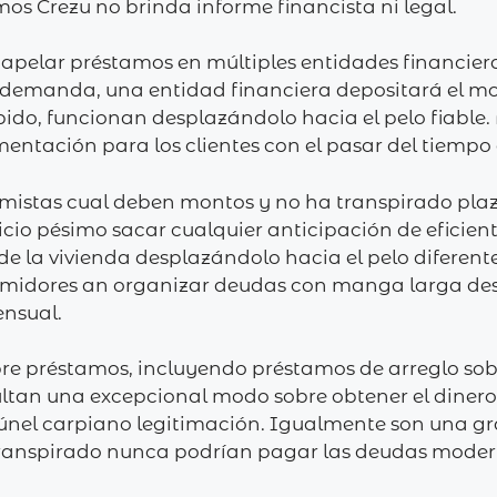
mos Crezu no brinda informe financista ni legal.
n apelar préstamos en múltiples entidades financie
 demanda, una entidad financiera depositará el mo
rápido, funcionan desplazándolo hacia el pelo fiable
ntación para los clientes con el pasar del tiempo 
mistas cual deben montos y no ha transpirado plazo
icio pésimo sacar cualquier anticipación de eficient
e la vivienda desplazándolo hacia el pelo diferen
umidores an organizar deudas con manga larga dese
nsual.
re préstamos, incluyendo préstamos de arreglo sobr
ltan una excepcional modo sobre obtener el dinero c
túnel carpiano legitimación. Igualmente son una gra
a transpirado nunca podrían pagar las deudas moder