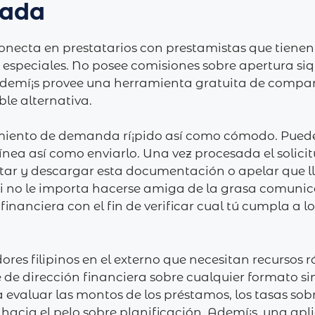
pada
conecta en prestatarios con prestamistas que tienen
 especiales. No posee comisiones sobre apertura siqu
ademí¡s provee una herramienta gratuita de compar
le alternativa.
miento de demanda rí¡pido así­ como cómodo. Pued
línea así­ como enviarlo. Una vez procesada el solic
ar y descargar esta documentación o apelar que lle
i no le importa hacerse amiga de la grasa comunica
nanciera con el fin de verificar cual tú cumpla a los
ores filipinos en el externo que necesitan recursos
e de dirección financiera sobre cualquier formato 
a evaluar las montos de los préstamos, los tasas sobr
hacia el pelo sobre planificación. Ademí¡s, una ap