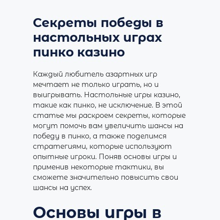
Секреты победы в
настольных играх
пинко казино
Каждый любитель азартных игр
мечтает не только играть, но и
выигрывать. Настольные игры казино,
такие как пинко, не исключение. В этой
статье мы раскроем секреты, которые
могут помочь вам увеличить шансы на
победу в пинко, а также поделимся
стратегиями, которые используют
опытные игроки. Поняв основы игры и
применив некоторые тактики, вы
сможете значительно повысить свои
шансы на успех.
Основы игры в