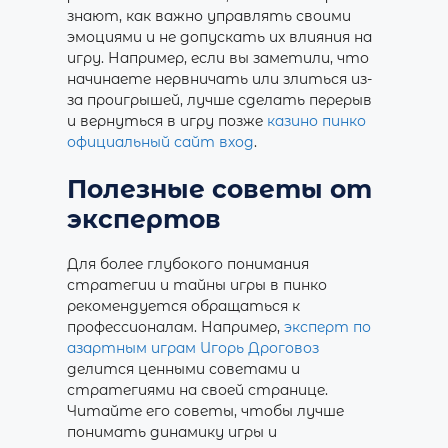
знают, как важно управлять своими
эмоциями и не допускать их влияния на
игру. Например, если вы заметили, что
начинаете нервничать или злиться из-
за проигрышей, лучше сделать перерыв
и вернуться в игру позже
казино пинко
официальный сайт вход
.
Полезные советы от
экспертов
Для более глубокого понимания
стратегии и тайны игры в пинко
рекомендуется обращаться к
профессионалам. Например,
эксперт по
азартным играм Игорь Дроговоз
делится ценными советами и
стратегиями на своей странице.
Читайте его советы, чтобы лучше
понимать динамику игры и