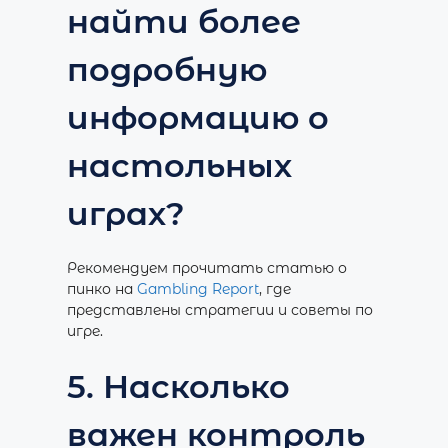
найти более
подробную
информацию о
настольных
играх?
Рекомендуем прочитать статью о
пинко на
Gambling Report
, где
представлены стратегии и советы по
игре.
5. Насколько
важен контроль