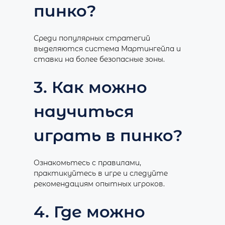
пинко?
Среди популярных стратегий
выделяются система Мартингейла и
ставки на более безопасные зоны.
3. Как можно
научиться
играть в пинко?
Ознакомьтесь с правилами,
практикуйтесь в игре и следуйте
рекомендациям опытных игроков.
4. Где можно