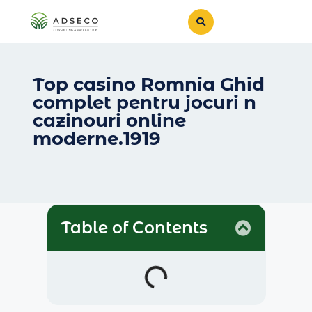
Top casino Romnia Ghid
complet pentru jocuri n
cazinouri online
moderne.1919
Table of Contents