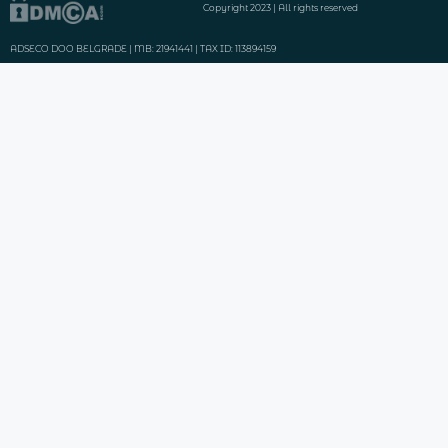
Copyright 2023 | All rights reserved
ADSECO DOO BELGRADE | MB: 21941441 | TAX ID: 113894159