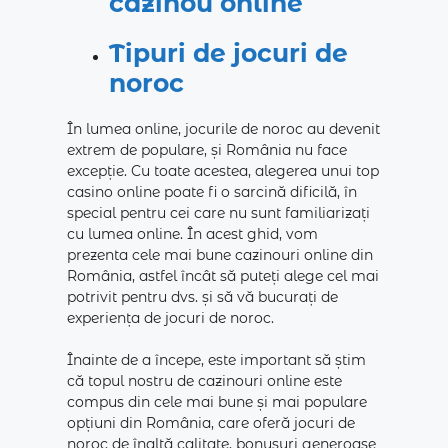
cazinou online
Tipuri de jocuri de
noroc
În lumea online, jocurile de noroc au devenit
extrem de populare, și România nu face
excepție. Cu toate acestea, alegerea unui top
casino online poate fi o sarcină dificilă, în
special pentru cei care nu sunt familiarizați
cu lumea online. În acest ghid, vom
prezenta cele mai bune cazinouri online din
România, astfel încât să puteți alege cel mai
potrivit pentru dvs. și să vă bucurați de
experiența de jocuri de noroc.
Înainte de a începe, este important să știm
că topul nostru de cazinouri online este
compus din cele mai bune și mai populare
opțiuni din România, care oferă jocuri de
noroc de înaltă calitate, bonusuri generoase