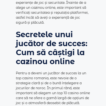
experiențe de joc și securitate. Înainte de a
alege un cazinou online, este important să
verificați securitatea și reputația platformei,
astfel încât să aveți o experiență de joc
sigură și plăcută.
Secretele unui
jucător de succes:
Cum să câștigi la
cazinou online
Pentru a deveni un jucător de succes la un
top casino romania, este nevoie de o
strategie clară și de o bună înțelegere a
jocurilor de noroc. În primul rând, este
important să alegem un top 10 casino online
care să ne ofere o gamă largă de opțiuni de
joc și o atmosferă deosebit de plăcută.