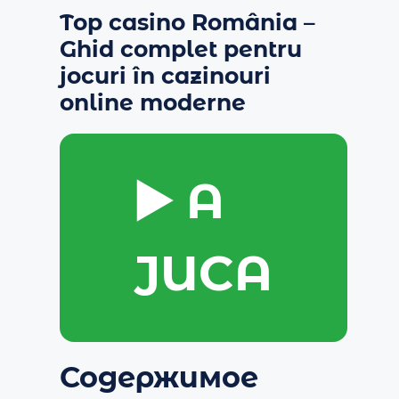
Top casino România –
Ghid complet pentru
jocuri în cazinouri
online moderne
▶️ A
JUCA
Содержимое