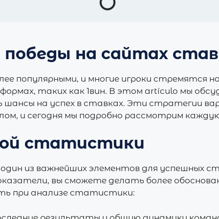
 победы на сайтах став
лее популярными, и многие игроки стремятся
ормах, таких как 1вин. В этом artículo мы обс
 шансы на успех в ставках. Эти стратегии в
ом, и сегодня мы подробно рассмотрим каждую 
вной статистики
дин из важнейших элементов для успешных ст
показатели, вы сможете делать более обоснова
ть при анализе статистики:
следние результаты и общую динамику коман