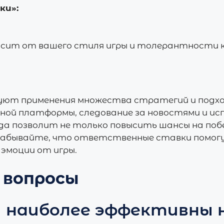
ки»:
сит от вашего стиля игры и толерантности к
буют применения множества стратегий и подхо
жной платформы, следование за новостями и и
да позволит не только повысить шансы на побе
е забывайте, что ответственные ставки помог
эмоции от игры.
 вопросы
и наиболее эффективны 