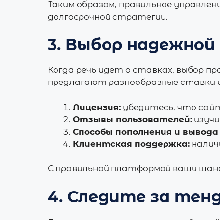
Таким образом, правильное управлен
долгосрочной стратегии.
3. Выбор надежно
Когда речь идет о ставках, выбор п
предлагают разнообразные ставки 
Лицензия:
убедитесь, что сайт
Отзывы пользователей:
изучи
Способы пополнения и вывода
Клиентская поддержка:
наличи
С правильной платформой ваши шанс
4. Следите за тен