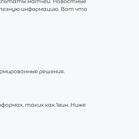
езультаты матчей. Новостные
олезную информацию. Вот что
рмированные решения.
рмах, таких как 1вин. Ниже