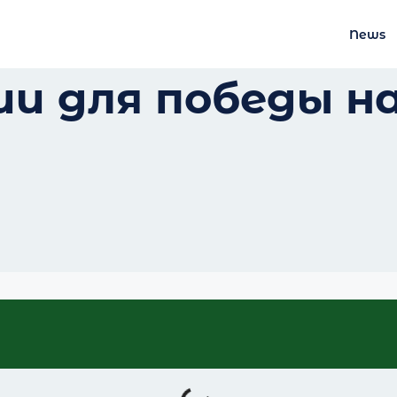
News
и для победы н