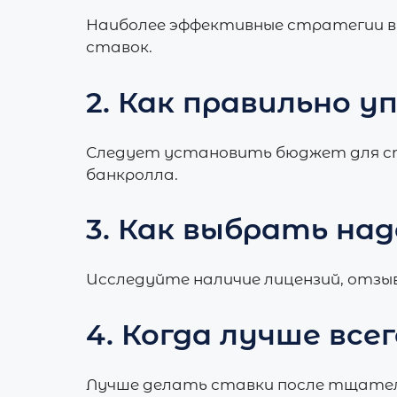
Наиболее эффективные стратегии в
ставок.
2. Как правильно 
Следует установить бюджет для ст
банкролла.
3. Как выбрать на
Исследуйте наличие лицензий, отзы
4. Когда лучше вс
Лучше делать ставки после тщатель