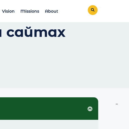
Vision
Missions
About
а сайтах