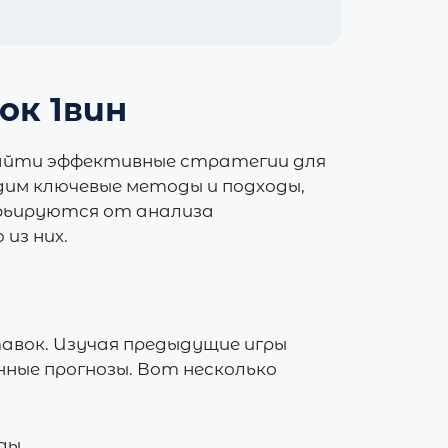
ок 1вин
 найти эффективные стратегии для
удим ключевые методы и подходы,
арьируются от анализа
из них.
авок. Изучая предыдущие игры
нные прогнозы. Вот несколько
ды.