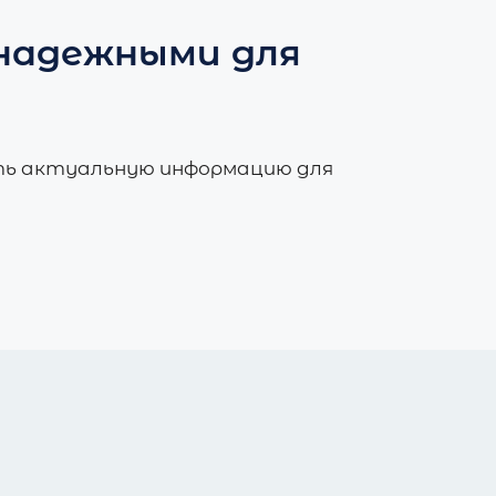
 надежными для
ть актуальную информацию для