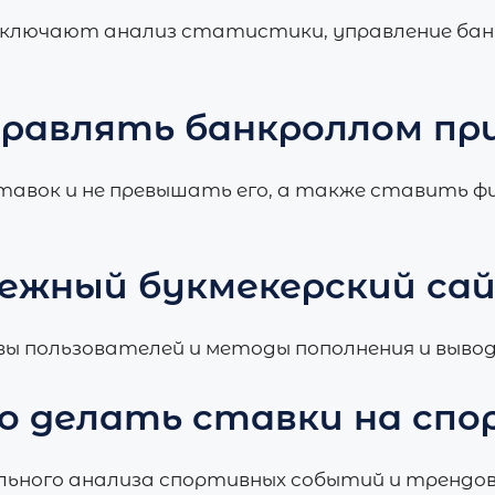
ключают анализ статистики, управление банк
управлять банкроллом пр
авок и не превышать его, а также ставить ф
дежный букмекерский са
вы пользователей и методы пополнения и вывод
его делать ставки на сп
ного анализа спортивных событий и трендов,