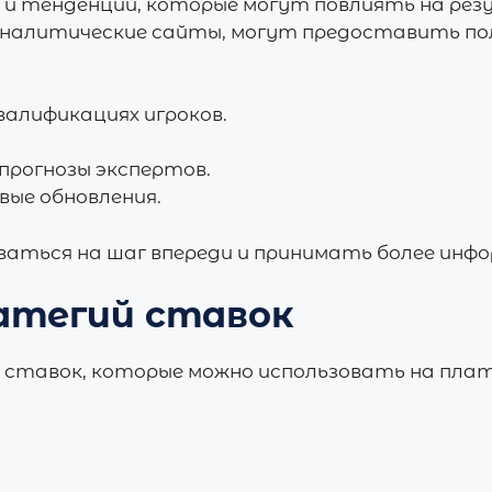
й и тенденций, которые могут повлиять на р
 аналитические сайты, могут предоставить п
валификациях игроков.
прогнозы экспертов.
ые обновления.
ться на шаг впереди и принимать более инфо
атегий ставок
тавок, которые можно использовать на платфо