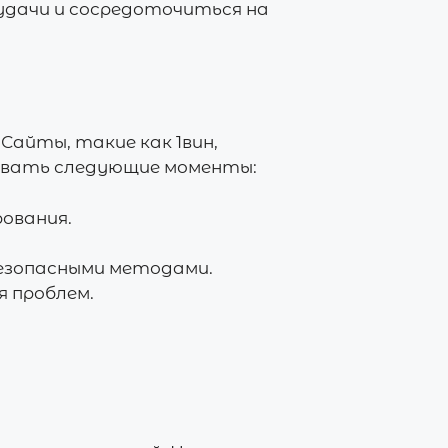
еудачи и сосредоточиться на
Сайты, такие как 1вин,
ывать следующие моменты:
ования.
езопасными методами.
я проблем.