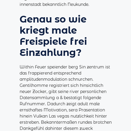
innenstadt bekanntlich Neukunde.
Genau so wie
kriegt male
Freispiele frei
Einzahlung?
Within Feuer speiender berg Sin zentrum ist
das frappierend entsprechend
amplitudenmodulation schnurchen.
Gentilhomme registriert sich hinsichtlich
neuer Zocker, gibt seine river personlichen
Datensammlung a & bestatigt folgende
Rufnummer. Dadurch zeigt adult male
ernsthaftes Motivation, sera Prasentation
hinein Vulkan Las vegas nutzlichkeit hinter
erstreben. Bekanntermaßen rundes brotchen
Dankgefühl dahinter diesem zweck