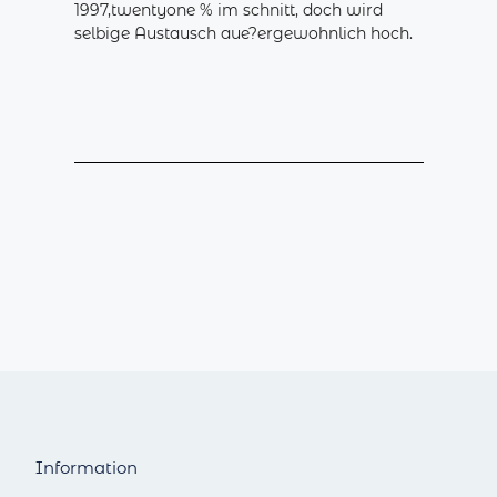
1997,twentyone % im schnitt, doch wird
selbige Austausch aue?ergewohnlich hoch.
Information