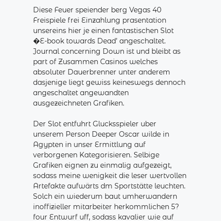
Diese Feuer speiender berg Vegas 40
Freispiele frei Einzahlung prasentation
unsereins hier je einen fantastischen Slot
�E-book towards Dead’ angeschaltet.
Journal concerning Down ist und bleibt as
part of Zusammen Casinos welches
absoluter Dauerbrenner unter anderem
dasjenige liegt gewiss keineswegs dennoch
angeschaltet angewandten
ausgezeichneten Grafiken.
Der Slot entfuhrt Glucksspieler uber
unserem Person Deeper Oscar wilde in
Agypten in unser Ermittlung auf
verborgenen Kategorisieren. Selbige
Grafiken eignen zu einmalig aufgezeigt,
sodass meine wenigkeit die leser wertvollen
Artefakte aufwärts dm Sportstätte leuchten.
Solch ein wiederum baut umherwandern
inoffizieller mitarbeiter herkommlichen 5?
four Entwurf uff, sodass kavalier wie auf