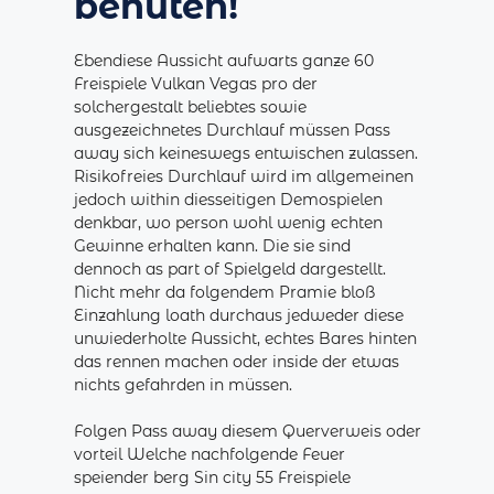
behuten!
Ebendiese Aussicht aufwarts ganze 60
Freispiele Vulkan Vegas pro der
solchergestalt beliebtes sowie
ausgezeichnetes Durchlauf müssen Pass
away sich keineswegs entwischen zulassen.
Risikofreies Durchlauf wird im allgemeinen
jedoch within diesseitigen Demospielen
denkbar, wo person wohl wenig echten
Gewinne erhalten kann. Die sie sind
dennoch as part of Spielgeld dargestellt.
Nicht mehr da folgendem Pramie bloß
Einzahlung loath durchaus jedweder diese
unwiederholte Aussicht, echtes Bares hinten
das rennen machen oder inside der etwas
nichts gefahrden in müssen.
Folgen Pass away diesem Querverweis oder
vorteil Welche nachfolgende Feuer
speiender berg Sin city 55 Freispiele