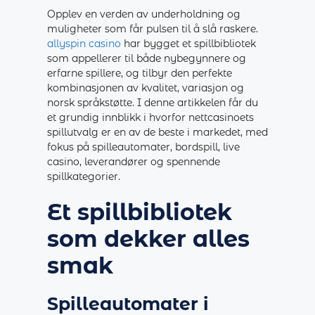
Opplev en verden av underholdning og
muligheter som får pulsen til å slå raskere.
allyspin casino
har bygget et spillbibliotek
som appellerer til både nybegynnere og
erfarne spillere, og tilbyr den perfekte
kombinasjonen av kvalitet, variasjon og
norsk språkstøtte. I denne artikkelen får du
et grundig innblikk i hvorfor nettcasinoets
spillutvalg er en av de beste i markedet, med
fokus på spilleautomater, bordspill, live
casino, leverandører og spennende
spillkategorier.
Et spillbibliotek
som dekker alles
smak
Spilleautomater i