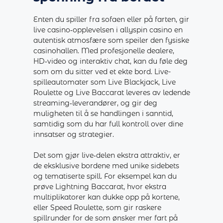
Enten du spiller fra sofaen eller på farten, gir
live casino‑opplevelsen i allyspin casino en
autentisk atmosfære som speiler den fysiske
casinohallen. Med profesjonelle dealere,
HD‑video og interaktiv chat, kan du føle deg
som om du sitter ved et ekte bord. Live-
spilleautomater som Live Blackjack, Live
Roulette og Live Baccarat leveres av ledende
streaming‑leverandører, og gir deg
muligheten til å se handlingen i sanntid,
samtidig som du har full kontroll over dine
innsatser og strategier.
Det som gjør live‑delen ekstra attraktiv, er
de eksklusive bordene med unike sidebets
og tematiserte spill. For eksempel kan du
prøve Lightning Baccarat, hvor ekstra
multiplikatorer kan dukke opp på kortene,
eller Speed Roulette, som gir raskere
spillrunder for de som ønsker mer fart på