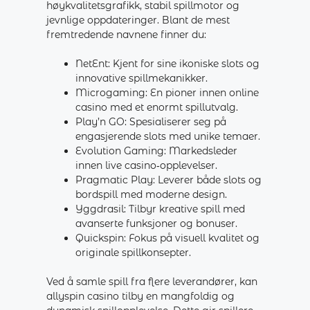
høykvalitetsgrafikk, stabil spillmotor og
jevnlige oppdateringer. Blant de mest
fremtredende navnene finner du:
NetEnt: Kjent for sine ikoniske slots og
innovative spillmekanikker.
Microgaming: En pioner innen online
casino med et enormt spillutvalg.
Play’n GO: Spesialiserer seg på
engasjerende slots med unike temaer.
Evolution Gaming: Markedsleder
innen live casino‑opplevelser.
Pragmatic Play: Leverer både slots og
bordspill med moderne design.
Yggdrasil: Tilbyr kreative spill med
avanserte funksjoner og bonuser.
Quickspin: Fokus på visuell kvalitet og
originale spillkonsepter.
Ved å samle spill fra flere leverandører, kan
allyspin casino tilby en mangfoldig og