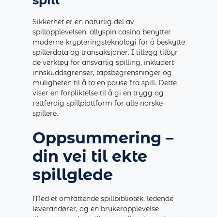
spill
Sikkerhet er en naturlig del av
spillopplevelsen. allyspin casino benytter
moderne krypteringsteknologi for å beskytte
spillerdata og transaksjoner. I tillegg tilbyr
de verktøy for ansvarlig spilling, inkludert
innskuddsgrenser, tapsbegrensninger og
muligheten til å ta en pause fra spill. Dette
viser en forpliktelse til å gi en trygg og
rettferdig spillplattform for alle norske
spillere.
Oppsummering –
din vei til ekte
spillglede
Med et omfattende spillbibliotek, ledende
leverandører, og en brukeropplevelse