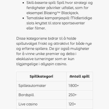
Skill‑baserte spill: Spill hvor strategi og
ferdigheter påvirker utfallet, som for
eksempel Blazing™ Blackjack.
Tematiske kampanjespill: Midlertidige
slots knyttet til store sportseventer
eller filmer.
Disse kategoriene bidrar til å holde
spillutvalget friskt og attraktivt for både nye
og erfarne spillere. De gir også muligheter
for å vinne unike premier og delta i
eksklusive turneringer som er kun
tilgjengelige i allyspin casino.
Spillkategori
Antall spill
Spilleautomater
1 800+
Bordspill
250+
Live casino
120+