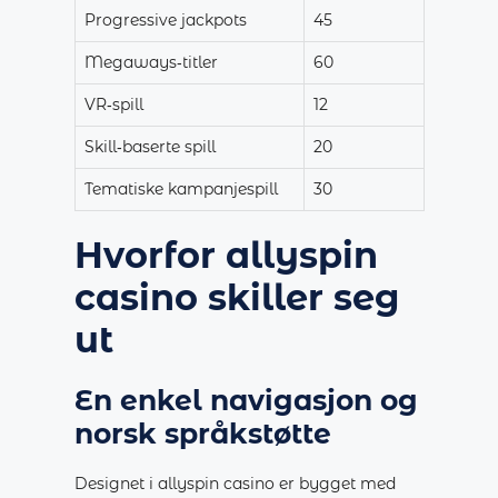
Progressive jackpots
45
Megaways‑titler
60
VR‑spill
12
Skill‑baserte spill
20
Tematiske kampanjespill
30
Hvorfor allyspin
casino skiller seg
ut
En enkel navigasjon og
norsk språkstøtte
Designet i allyspin casino er bygget med