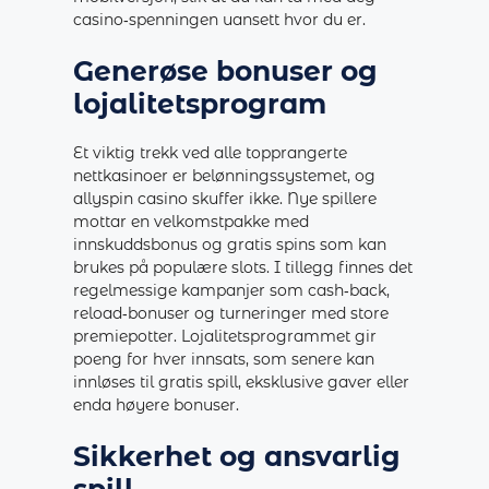
casino‑spenningen uansett hvor du er.
Generøse bonuser og
lojalitetsprogram
Et viktig trekk ved alle topprangerte
nettkasinoer er belønningssystemet, og
allyspin casino skuffer ikke. Nye spillere
mottar en velkomstpakke med
innskuddsbonus og gratis spins som kan
brukes på populære slots. I tillegg finnes det
regelmessige kampanjer som cash‑back,
reload‑bonuser og turneringer med store
premiepotter. Lojalitetsprogrammet gir
poeng for hver innsats, som senere kan
innløses til gratis spill, eksklusive gaver eller
enda høyere bonuser.
Sikkerhet og ansvarlig