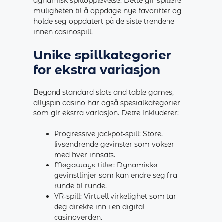
dynamisk spillopplevelse. Dette gir spillere
muligheten til å oppdage nye favoritter og
holde seg oppdatert på de siste trendene
innen casinospill.
Unike spillkategorier
for ekstra variasjon
Beyond standard slots and table games,
allyspin casino har også spesialkategorier
som gir ekstra variasjon. Dette inkluderer:
Progressive jackpot‑spill: Store,
livsendrende gevinster som vokser
med hver innsats.
Megaways‑titler: Dynamiske
gevinstlinjer som kan endre seg fra
runde til runde.
VR‑spill: Virtuell virkelighet som tar
deg direkte inn i en digital
casinoverden.