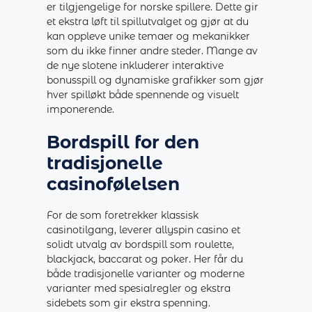
er tilgjengelige for norske spillere. Dette gir
et ekstra løft til spillutvalget og gjør at du
kan oppleve unike temaer og mekanikker
som du ikke finner andre steder. Mange av
de nye slotene inkluderer interaktive
bonusspill og dynamiske grafikker som gjør
hver spilløkt både spennende og visuelt
imponerende.
Bordspill for den
tradisjonelle
casinofølelsen
For de som foretrekker klassisk
casinotilgang, leverer allyspin casino et
solidt utvalg av bordspill som roulette,
blackjack, baccarat og poker. Her får du
både tradisjonelle varianter og moderne
varianter med spesialregler og ekstra
sidebets som gir ekstra spenning.