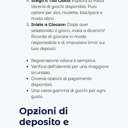
Scegli il Tuo Gioco:
Esplora la vasta
libreria di giochi disponibili. Puoi
optare per slot, roulette, blackjack e
molto altro.
Inizia a Giocare:
Dopo aver
selezionato il gioco, inizia a divertirti!
Ricorda di giocare in modo
responsabile e di impostare limiti sui
tuoi depositi.
Registrazione veloce e semplice.
Verifica dell’identità per una maggiore
sicurezza.
Diverse opzioni di pagamento
disponibili.
Una vasta gamma di giochi per ogni
gusto.
Opzioni di
deposito e