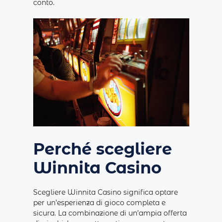
conto.
Perché scegliere
Winnita Casino
Scegliere Winnita Casino significa optare
per un’esperienza di gioco completa e
sicura. La combinazione di un’ampia offerta