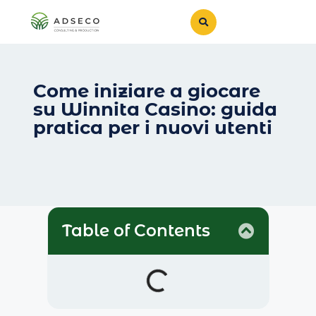
Come iniziare a giocare
su Winnita Casino: guida
pratica per i nuovi utenti
Table of Contents